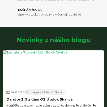
RUČNÁ VÝROBA
Šperky s láskou vyrábame v Českej republike
Novinky z nášho blogu
30
.
12
.
2025
Podporujeme OZ Útulok Skalica
Darujte 2 % z daní OZ Útulok Skalica
Pomôžte opusteným zvieratám bez toho, aby vás to stálo čo i len