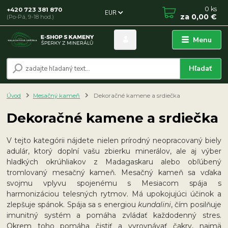
0
ks
+420 723 381 870
EUR
za
0,00 €
(Po-Pá, 9-18 hod.)
Menu
Hľadať
Úvod
Mesačný kameň
Dekoračné kamene a srdiečka
Dekoračné kamene a srdiečka
V tejto kategórii nájdete nielen prírodný neopracovaný biely
adulár, ktorý doplní vašu zbierku minerálov, ale aj výber
hladkých okrúhliakov z Madagaskaru alebo obľúbený
tromlovaný mesačný kameň. Mesačný kameň sa vďaka
svojmu vplyvu spojenému s Mesiacom spája s
harmonizáciou telesných rytmov. Má upokojujúci účinok a
zlepšuje spánok. Spája sa s energiou
kundalini
, čím posilňuje
imunitný systém a pomáha zvládať každodenný stres.
Okrem toho pomáha čistiť a vyrovnávať čakry, najmä