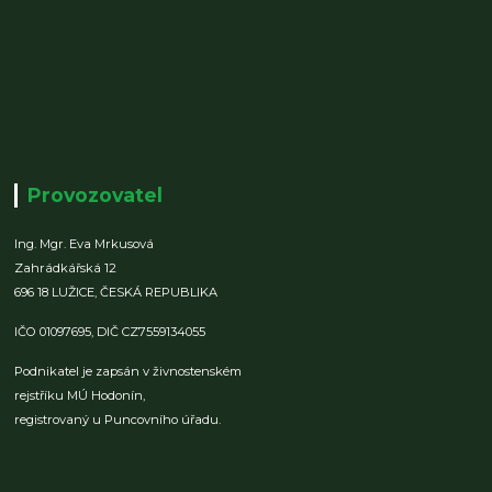
Provozovatel
Ing. Mgr. Eva Mrkusová
Zahrádkářská 12
696 18 LUŽICE,
ČESKÁ REPUBLIKA
IČO 01097695,
DIČ CZ7559134055
Podnikatel je zapsán v živnostenském
rejstříku MÚ Hodonín,
registrovaný u Puncovního úřadu.