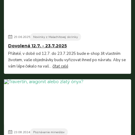
29
.
06
.
2025
Novinky z Malachitovej skrinky
Dovolená 12.7. - 23.7.2025
Přátelé, v době od 12.7. do 23.7.2025 bude e-shop žít vlastním
životem, vaše objednávky budu vyřizovat ihned po návratu. Aby se
vám lépe čekalo na vaš...
čítať celé
23
.
08
.
2024
Poznávanie minerálov