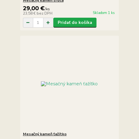
Mesačný kameň srdca
29,00 €
/
ks
Skladom 1 ks
23,58 €
bez DPH
Pridať do košíka
Mesačný kameň ťažítko