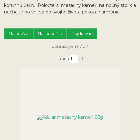
korunnú čakru. Položte si mesačný kameň na nočný stolík a
nechajte ho vniesť do svojho života pokoj a harmóniu.
Najnovšie
Najlacnejšie
Najdrahšie
Zobrazujem 1-7 z 7
strana
z 1