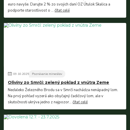
euro navyše. Darujte 2 % zo svojich daní OZ Útulok Skalica a
podporte starostlivosť o ...
čítať celé
09
.
10
.
2025
Poznávanie minerálov
Olivíny zo Smrčí: zelený poklad z vnútra Zeme
Neďaleko Železného Brodu sa v Smrčí nachádza nenápadný lom.
Na prvý pohľad vyzerá ako obyčajný čadičový lom, ale v
skutočnosti ukrýva jedno z najpozor...
čítať celé