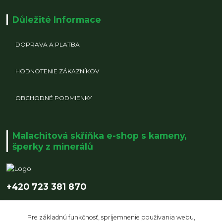
Důležité Informace
DOPRAVA A PLATBA
HODNOTENIE ZÁKAZNÍKOV
OBCHODNÉ PODMIENKY
Malachitová skříňka e-shop s kameny,
šperky z minerálů
+420 723 381 870
info@malachitovaskrinka.cz
Pre základnú funkčnosť, spríjemnenie používania webu,