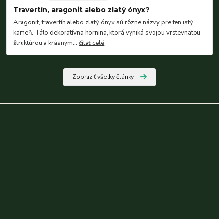
Travertín, aragonit alebo zlatý ónyx?
Aragonit, travertín alebo zlatý ónyx sú rôzne názvy pre ten istý
kameň. Táto dekoratívna hornina, ktorá vyniká svojou vrstevnatou
štruktúrou a krásnym...
čítať celé
Zobraziť všetky články