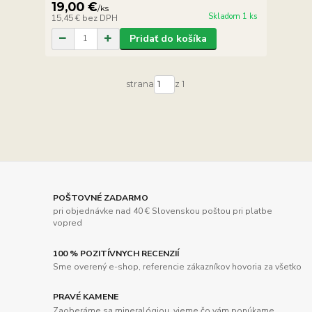
19,00 €
/
ks
Skladom 1 ks
15,45 €
bez DPH
Pridať do košíka
strana
z 1
POŠTOVNÉ ZADARMO
pri objednávke nad 40 € Slovenskou poštou pri platbe
vopred
100 % POZITÍVNYCH RECENZIÍ
Sme overený e-shop, referencie zákazníkov hovoria za všetko
PRAVÉ KAMENE
Zaoberáme sa mineralógiou, vieme čo vám ponúkame