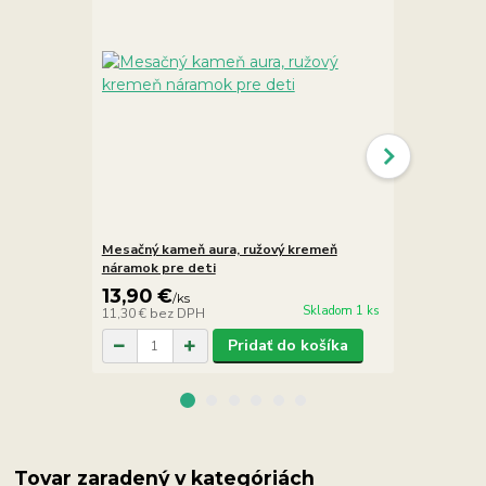
Mesačný kameň aura, ružový kremeň
Mesačný ka
náramok pre deti
13,90 €
16,90 €
/
ks
/
Skladom 1 ks
11,30 €
bez DPH
13,74 €
bez 
Pridať do košíka
Tovar zaradený v kategóriách