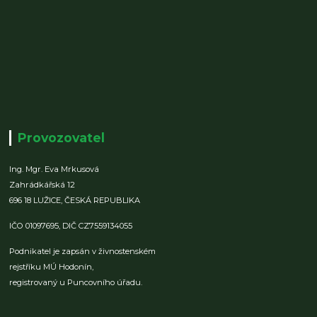
Provozovatel
Ing. Mgr. Eva Mrkusová
Zahrádkářská 12
696 18 LUŽICE,
ČESKÁ REPUBLIKA
IČO 01097695,
DIČ CZ7559134055
Podnikatel je zapsán v živnostenském
rejstříku MÚ Hodonín,
registrovaný u Puncovního úřadu.