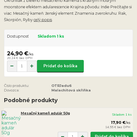
Okrúhliak z bieleho mesačného kameňa s krásným modrým
moonstone efektem adularescencie Krajina pôvodu: Indie Prečítajte si
viac: Mesačný kameň: ženský element Znamenia zverokruhu: Rak,
Škorpión, Ryby
celý popis
Dostupnosť
Skladom 1 ks
24,90 €
/
ks
20,24 €
bez DPH
Pridať do košíka
Číslo produktu:
OTRJadu6
Dovozca:
Malachitová skříňka
Podobné produkty
Mesačný kameň adulár 50g
Skladom 1 ks
17,90 €
/
ks
14,55 €
bez DPH
Pridať do košíka