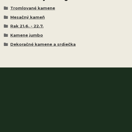
Tromlované kamene
Mesačný kameň
Rak 21.6. - 22.7.
Kamene jumbo
Dekoračné kamene a srdiečka