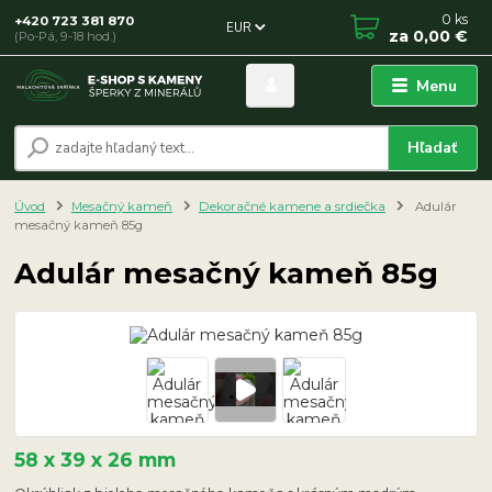
0
ks
+420 723 381 870
EUR
za
0,00 €
(Po-Pá, 9-18 hod.)
Menu
Hľadať
Úvod
Mesačný kameň
Dekoračné kamene a srdiečka
Adulár
mesačný kameň 85g
Adulár mesačný kameň 85g
58 x 39 x 26 mm