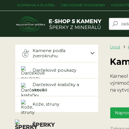
DOPRAVA A PLATBA
OBCHODNÉ PODMIENKY
HODNOTE
Úvod
Kamene podľa
zverokruhu
Kam
Darčekové poukazy
Karneol
výnimoč
Darčekové krabičky a
vrecká
na vytv
Kože, struny
Najnov
ŠPERKY
Zobrazuje