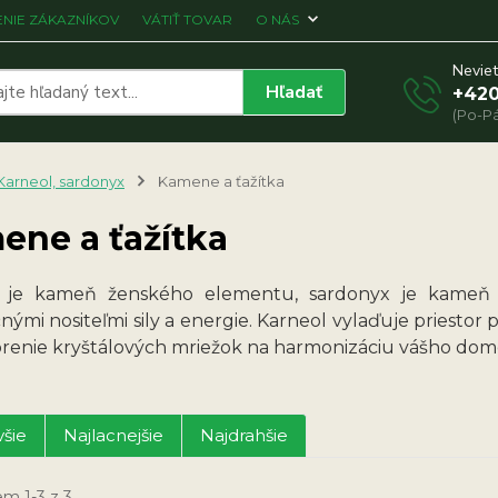
NIE ZÁKAZNÍKOV
VÁTIŤ TOVAR
O NÁS
Neviet
Hľadať
+420
(Po-Pá
Karneol, sardonyx
Kamene a ťažítka
ene a ťažítka
 je kameň ženského elementu, sardonyx je kameň s
nými nositeľmi sily a energie. Karneol vylaďuje priesto
orenie kryštálových mriežok na harmonizáciu vášho dom
šie
Najlacnejšie
Najdrahšie
m 1-3 z 3