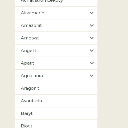
Achát stromčekový
Akvamarín
Amazonit
Ametyst
Angelit
Apatit
Aqua aura
Aragonit
Avanturín
Baryt
Biotit