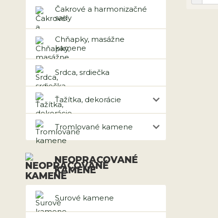
Čakrové a harmonizačné
sady
Chňapky, masážne
kamene
Srdca, srdiečka
Ťažítka, dekorácie
Tromlované kamene
NEOPRACOVANÉ
KAMENE
Surové kamene