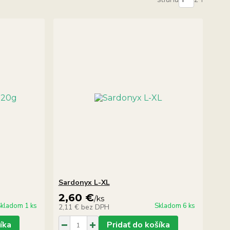
Sardonyx L-XL
2,60 €
/
ks
kladom 1 ks
Skladom 6 ks
2,11 €
bez DPH
íka
Pridať do košíka