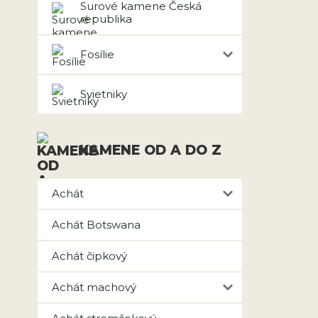
Surové kamene Česká
republika
Fosílie
Svietniky
KAMENE OD A DO Z
Achát
Achát Botswana
Achát čipkový
Achát machový