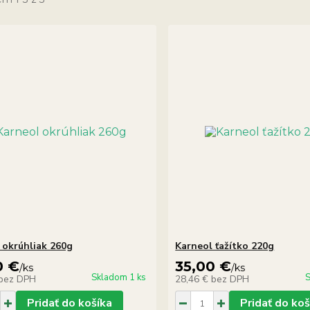
 okrúhliak 260g
Karneol ťažítko 220g
0 €
35,00 €
/
ks
/
ks
Skladom 1 ks
S
bez DPH
28,46 €
bez DPH
Pridať do košíka
Pridať do koš