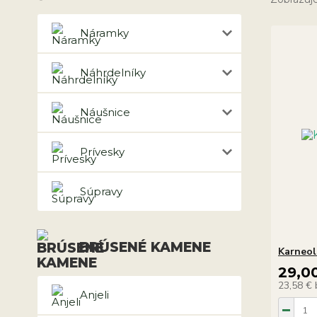
Náramky
Náhrdelníky
Náušnice
Prívesky
Súpravy
BRÚSENÉ KAMENE
Karneol
29,0
23,58 €
Anjeli