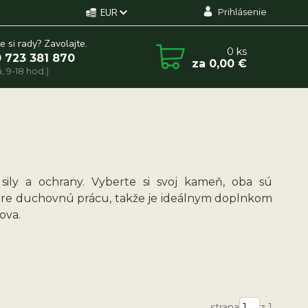
Prihlásenie
EUR
e si rady? Zavolajte.
0
ks
 723 381 870
za
0,00 €
, 9-18 hod.)
ily a ochrany. Vyberte si svoj kameň, oba sú
r pre duchovnú prácu, takže je ideálnym doplnkom
ova.
strana
z 1