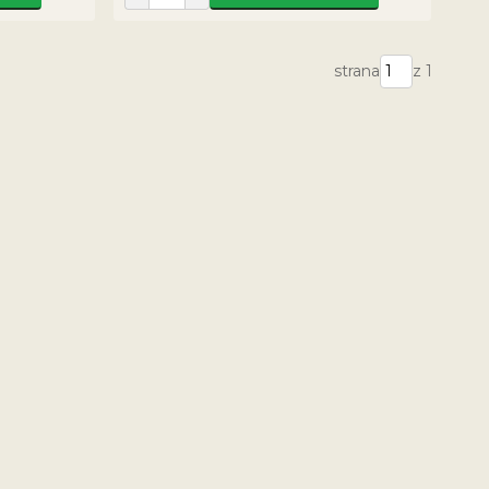
strana
z 1