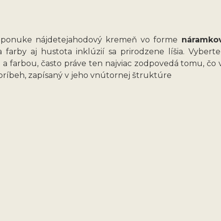
 ponuke nájdete
jahodový kremeň vo forme
náramkov
a farby aj hustota inklúzií sa prirodzene líšia. Vybert
 a farbou, často práve ten najviac zodpovedá tomu, č
príbeh, zapísaný v jeho vnútornej štruktúre