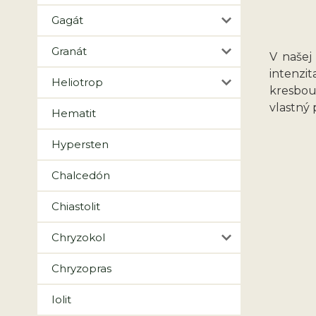
Gagát
Granát
V našej
intenzit
Heliotrop
kresbou
vlastný 
Hematit
Hypersten
Chalcedón
Chiastolit
Chryzokol
Chryzopras
Iolit