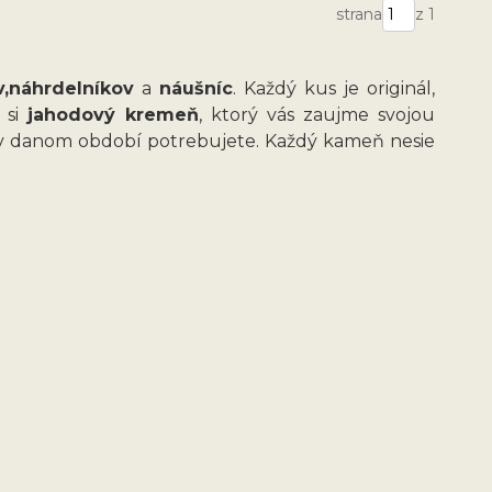
strana
z 1
,
náhrdelníkov
a
náušníc
. Každý kus je originál,
e si
jahodový kremeň
, ktorý vás zaujme svojou
o v danom období potrebujete. Každý kameň nesie