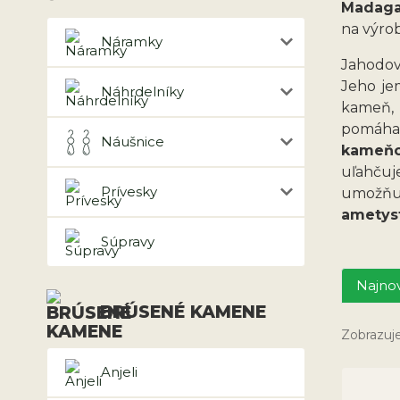
Madaga
na výro
Náramky
Jahodov
Jeho je
Náhrdelníky
kameň,
pomáha 
Náušnice
kameňo
uľahču
Prívesky
umožňuj
ametys
Súpravy
Najnov
BRÚSENÉ KAMENE
Zobrazuje
Anjeli