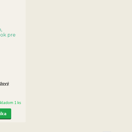
odový
kladom 1 ks
íka