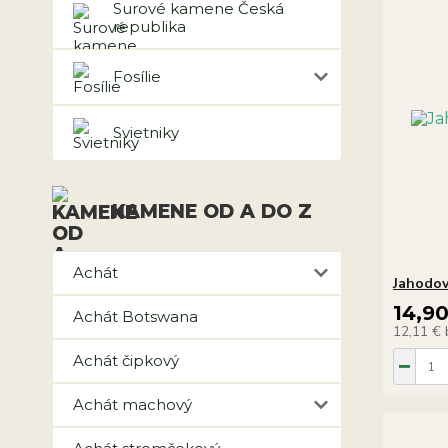
Surové kamene Česká
republika
Fosílie
Svietniky
KAMENE OD A DO Z
Achát
Jahodo
14,9
Achát Botswana
12,11 €
Achát čipkový
Achát machový