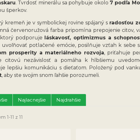
skaru
. Tvrdosť minerálu sa pohybuje okolo
7 podľa Mo
bu šperkov.
ý kremeň je v symbolickej rovine spájaný s
radosťou z
mná červenoružová farba pripomína prepojenie citov, 
 ktorý podporuje
láskavosť, optimizmus a schopnos
uvoľňovať potlačené emócie, posilňuje vzťah k sebe
m prosperity a materiálneho rozvoja
, priťahuje p
je citovú nezávislosť a pomáha k hlbšiemu uvedom
e lepšiu komunikáciu s dieťaťom. Položený pod vankú
t
, aby ste svojim snom ľahšie porozumeli.
šie
Najlacnejšie
Najdrahšie
m 1-11 z 11