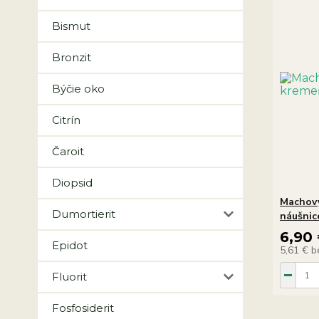
Bismut
Bronzit
Býčie oko
Citrín
Čaroit
Diopsid
Machový
Dumortierit
náušnic
6,90
Epidot
5,61 €
b
Fluorit
Fosfosiderit