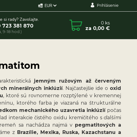
Prihlásenie
EUR
e si rady? Zavolajte.
0
ks
 723 381 870
za
0,00 €
, 9-18 hod.)
ematitom
rakteristická
jemným ružovým až červeným
ch minerálnych inklúzií
. Najčastejšie ide o
oxid
tu
, ktoré sú rovnomerne rozptýlené v kremennej
enínu, ktorého farba je viazaná na štrukturálne
edkom mechanického uzavretia inklúzií
počas
lad interakcie čistého oxidu kremičitého s ďalšími
 kremeň sa nachádza najmä v
pegmatitových a
známe z
Brazílie, Mexika, Ruska, Kazachstanu a