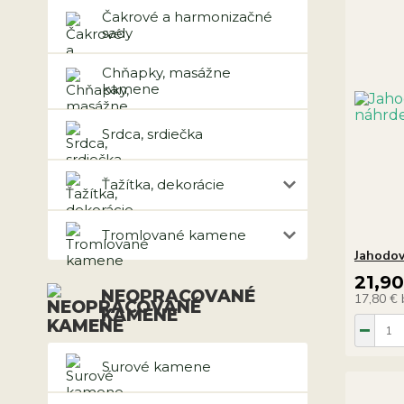
Čakrové a harmonizačné
sady
Chňapky, masážne
kamene
Srdca, srdiečka
Ťažítka, dekorácie
Tromlované kamene
Jahodov
21,9
NEOPRACOVANÉ
17,80 €
KAMENE
Surové kamene