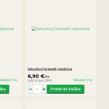
Jahodový kremeň náušnice
6,90 €
/
ks
kladom 1 ks
Skladom 2 ks
5,61 €
bez DPH
íka
Pridať do košíka