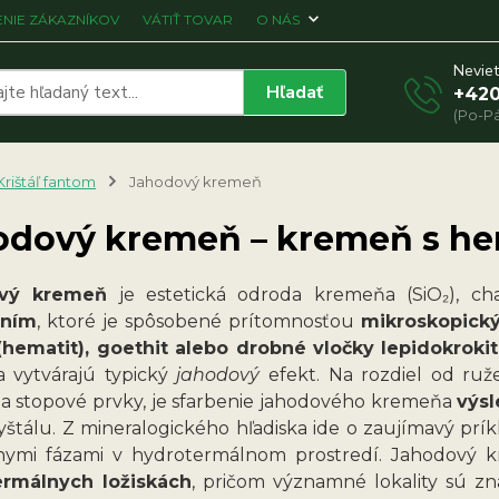
NIE ZÁKAZNÍKOV
VÁTIŤ TOVAR
O NÁS
Neviet
Hľadať
+420
(Po-Pá
Krištáľ fantom
Jahodový kremeň
odový kremeň – kremeň s h
vý kremeň
je estetická odroda kremeňa (SiO₂), cha
ením
, ktoré je spôsobené prítomnosťou
mikroskopický
(hematit), goethit alebo drobné vločky lepidokroki
 vytvárajú typický
jahodový
efekt. Na rozdiel od ruž
 a stopové prvky, je sfarbenie jahodového kremeňa
výsl
yštálu. Z mineralogického hľadiska ide o zaujímavý prík
nymi fázami v hydrotermálnom prostredí. Jahodový
ermálnych ložiskách
, pričom významné lokality sú 