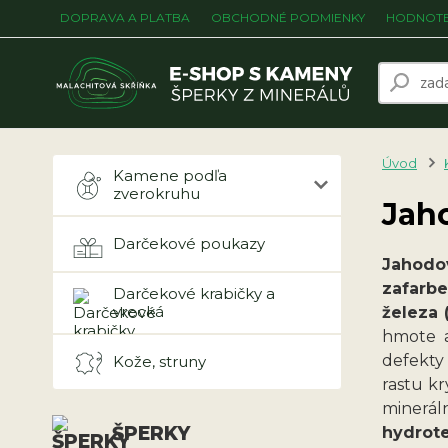
DOPRAVA A PLATBA
OBCHODNÉ PODMIENKY
HODNOTE
Úvod
Kamene podľa
zverokruhu
Jah
Darčekové poukazy
Jahodo
zafarb
Darčekové krabičky a
vrecká
železa 
hmote a
defekty
Kože, struny
rastu kr
minerál
ŠPERKY
hydrot