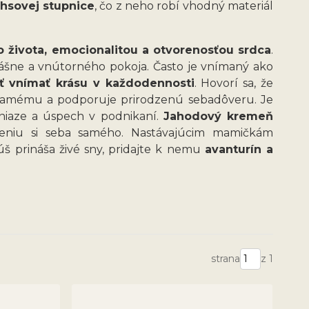
hsovej stupnice
, čo z neho robí vhodný materiál
o života, emocionalitou a otvorenosťou srdca
.
vášne a vnútorného pokoja. Často je vnímaný ako
ť vnímať krásu v každodennosti
. Hovorí sa, že
 samému a podporuje prirodzenú sebadôveru. Je
eniaze a úspech v podnikaní.
Jahodový kremeň
eniu si seba samého. Nastávajúcim mamičkám
š prináša živé sny, pridajte k nemu
avanturín a
strana
z 1