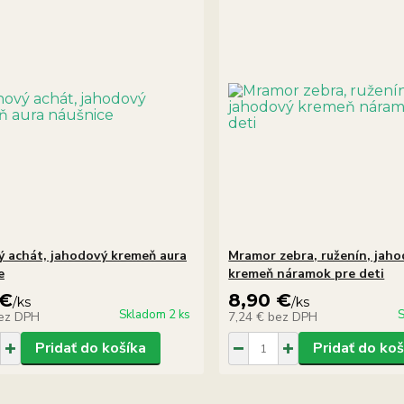
 achát, jahodový kremeň aura
Mramor zebra, ruženín, jah
e
kremeň náramok pre deti
 €
8,90 €
/
ks
/
ks
Skladom 2 ks
S
ez DPH
7,24 €
bez DPH
Pridať do košíka
Pridať do koš