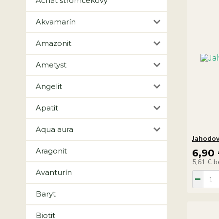
Achát stromčekový
Akvamarín
Amazonit
Ametyst
Angelit
Apatit
Aqua aura
Jahodov
Aragonit
6,90
5,61 €
b
Avanturín
Baryt
Biotit