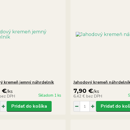
ý kremeň jemný náhrdelník
Jahodový kremeň náhrdelní
0 €
7,90 €
/
ks
/
ks
Skladom 1 ks
S
bez DPH
6,42 €
bez DPH
Pridať do košíka
Pridať do koš