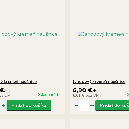
ý kremeň náušnice
Jahodový kremeň náušnice
 €
6,90 €
/
ks
/
ks
Skladom 1 ks
S
ez DPH
5,61 €
bez DPH
Pridať do košíka
Pridať do koš