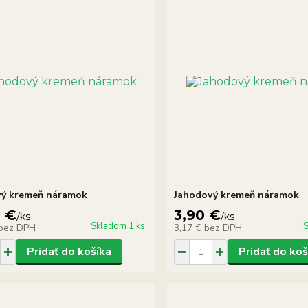
vý kremeň náramok
Jahodový kremeň náramok
0 €
3,90 €
/
ks
/
ks
Skladom 1 ks
S
bez DPH
3,17 €
bez DPH
Pridať do košíka
Pridať do koš