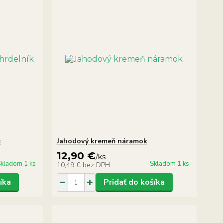
k
Jahodový kremeň náramok
12,90 €
/
ks
kladom 1 ks
Skladom 1 ks
10,49 €
bez DPH
íka
Pridať do košíka