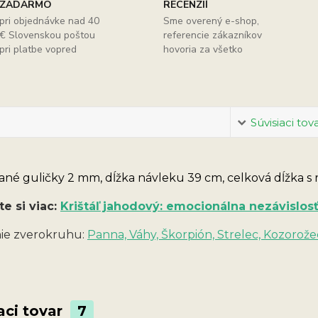
ZADARMO
RECENZIÍ
pri objednávke nad 40
Sme overený e-shop,
€ Slovenskou poštou
referencie zákazníkov
pri platbe vopred
hovoria za všetko
Súvisiaci tov
né guličky 2 mm, dĺžka návleku 39 cm, celková dĺžka s 
te si viac:
Krištáľ jahodový: emocionálna nezávislos
ie zverokruhu:
Panna, Váhy, Škorpión, Strelec, Kozorože
aci tovar
7