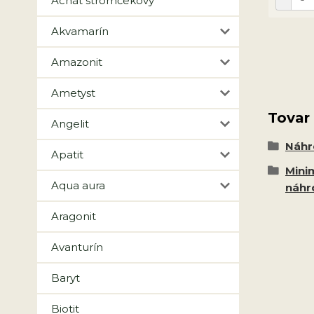
Achát stromčekový
Akvamarín
Amazonit
Ametyst
Tovar
Angelit
Náhr
Apatit
Mini
Aqua aura
náhr
Aragonit
Avanturín
Baryt
Biotit