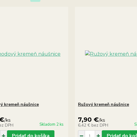
ý kremeň náušnice
Ružový kremeň náušnice
 €
7,90 €
/
ks
/
ks
Skladom 2 ks
S
ez DPH
6,42 €
bez DPH
Pridať do košíka
Pridať do ko