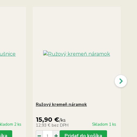
Ružový kremeň náramok
Ja
15,90 €
1
/
ks
kladom 2 ks
Skladom 1 ks
12,93 €
bez DPH
12
šíka
Pridať do košíka