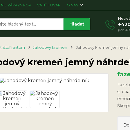
NIE ZÁKAZNÍKOV
VÁTIŤ TOVAR
O NÁS
Neviet
Hľadať
+420
(Po-Pá
Krištáľ fantom
Jahodový kremeň
Jahodový kremeň jemný náh
odový kremeň jemný náhrde
faz
Fazeto
s reti
emoci
Škorpi
Do