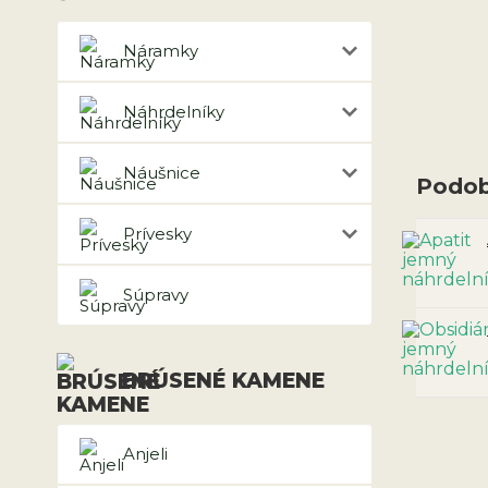
Náramky
Náhrdelníky
Náušnice
Podob
Prívesky
Súpravy
BRÚSENÉ KAMENE
Anjeli