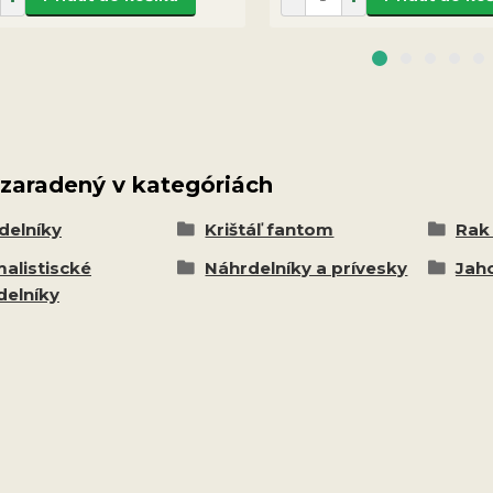
 zaradený v kategóriách
delníky
Krištáľ fantom
Rak 
malistiscké
Náhrdelníky a prívesky
Jah
delníky