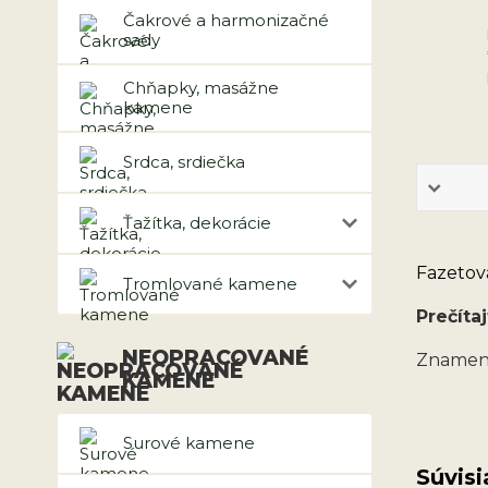
Čakrové a harmonizačné
sady
Chňapky, masážne
kamene
Srdca, srdiečka
Ťažítka, dekorácie
Fazetova
Tromlované kamene
Prečítaj
NEOPRACOVANÉ
Znamen
KAMENE
Surové kamene
Súvisi