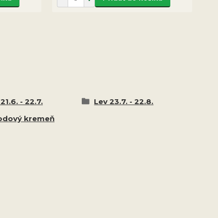
21.6. - 22.7.
Lev 23.7. - 22.8.
odový kremeň