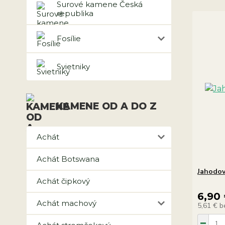
Surové kamene Česká
republika
Fosílie
Svietniky
KAMENE OD A DO Z
Achát
Achát Botswana
Jahodov
Achát čipkový
6,90
Achát machový
5,61 €
b