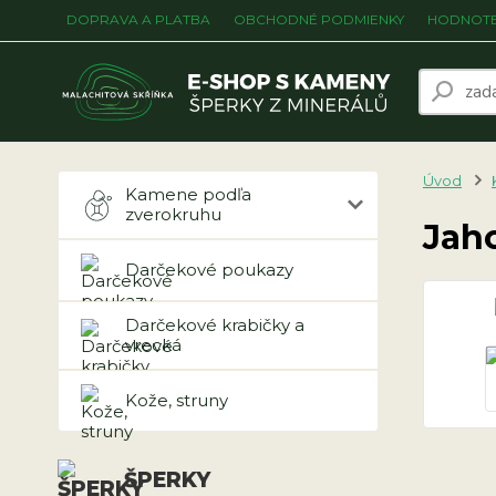
DOPRAVA A PLATBA
OBCHODNÉ PODMIENKY
HODNOTE
Úvod
Kamene podľa
zverokruhu
Jah
Darčekové poukazy
Darčekové krabičky a
vrecká
Kože, struny
ŠPERKY