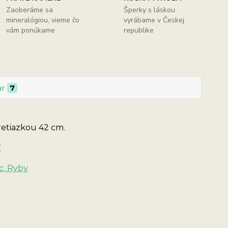
Zaoberáme sa
Šperky s láskou
mineralógiou, vieme čo
vyrábame v Českej
vám ponúkame
republike
ar
7
retiazkou 42 cm.
ť
c, Ryby