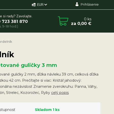
Prihlásenie
EUR
e si rady? Zavolajte.
0
ks
 723 381 870
za
0,00 €
, 9-18 hod.)
rdelník
lník
etované guličky 3 mm
vané guličky 2 mm, dĺžka návleku 39 cm, celková dĺžka
azkou 42 cm. Prečítajte si viac: Krištáľ jahodový:
onálna nezávislosť Znamenie zverokruhu: Panna, Váhy,
ón, Strelec, Kozorožec, Ryby
celý popis
stupnosť
Skladom 1 ks