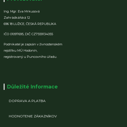
Ing. Mgr. Eva Mrkusová
Zahrádkářská 12
696 18 LUŽICE,
ČESKÁ REPUBLIKA
IČO 01097695,
DIČ CZ7559134055
Podnikatel je zapsán v živnostenském
rejstříku MÚ Hodonín,
registrovaný u Puncovního úřadu.
Důležité Informace
DOPRAVA A PLATBA
HODNOTENIE ZÁKAZNÍKOV