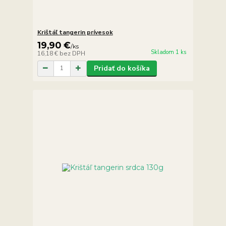
Krištáľ tangerin prívesok
19,90 €
/
ks
Skladom 1 ks
16,18 €
bez DPH
Pridať do košíka