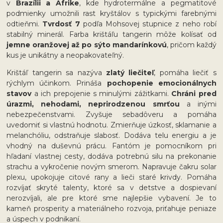
v
Brazílii a Afrike
, kde hydrotermálne a pegmatitové
podmienky umožnili rast kryštálov s typickými farebnými
odtieňmi.
Tvrdosť 7
podľa Mohsovej stupnice z neho robí
stabilný minerál. Farba krištáľu tangerin môže kolísať od
jemne oranžovej až po sýto mandarínkovú
, pričom každý
kus je unikátny a neopakovateľný.
Krištáľ tangerin sa nazýva
zlatý liečiteľ
, pomáha liečiť s
rýchlym účinkom. Prináša
pochopenie emocionálnych
stavov
a ich prepojenie s minulými zážitkami.
Chráni pred
úrazmi, nehodami, neprirodzenou smrťou
a inými
nebezpečenstvami. Zvyšuje sebadôveru a pomáha
uvedomiť si vlastnú hodnotu. Zmierňuje úzkosť, sklamanie a
melanchóliu, odstraňuje slabosť. Dodáva telu energiu a je
vhodný na duševnú prácu. Fantóm je pomocníkom pri
hľadaní vlastnej cesty, dodáva potrebnú silu na prekonanie
strachu a vykročenie novým smerom. Napravuje čakru solar
plexu, upokojuje citové rany a lieči staré krivdy. Pomáha
rozvíjať skryté talenty, ktoré sa v detstve a dospievaní
nerozvíjali, ale pre ktoré sme najlepšie vybavení. Je to
kameň prosperity a materiálneho rozvoja, priťahuje peniaze
a úspech v podnikaní.