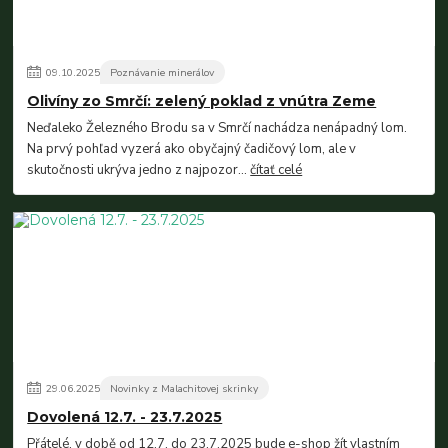
09
.
10
.
2025
Poznávanie minerálov
Olivíny zo Smrčí: zelený poklad z vnútra Zeme
Neďaleko Železného Brodu sa v Smrčí nachádza nenápadný lom.
Na prvý pohľad vyzerá ako obyčajný čadičový lom, ale v
skutočnosti ukrýva jedno z najpozor...
čítať celé
29
.
06
.
2025
Novinky z Malachitovej skrinky
Dovolená 12.7. - 23.7.2025
Přátelé, v době od 12.7. do 23.7.2025 bude e-shop žít vlastním