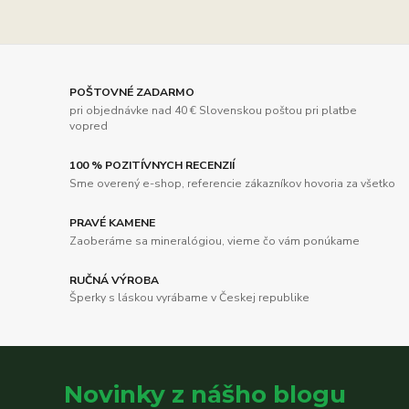
POŠTOVNÉ ZADARMO
pri objednávke nad 40 € Slovenskou poštou pri platbe
vopred
100 % POZITÍVNYCH RECENZIÍ
Sme overený e-shop, referencie zákazníkov hovoria za všetko
PRAVÉ KAMENE
Zaoberáme sa mineralógiou, vieme čo vám ponúkame
RUČNÁ VÝROBA
Šperky s láskou vyrábame v Českej republike
Novinky z nášho blogu