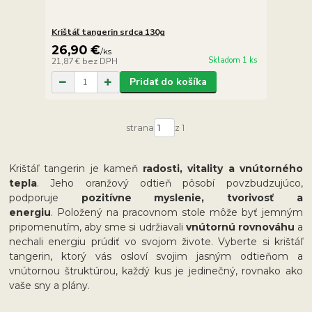
Krištáľ tangerin srdca 130g
26,90 €
/
ks
Skladom 1 ks
21,87 €
bez DPH
Pridať do košíka
strana
z 1
Krištáľ tangerin je kameň
radosti, vitality a vnútorného
tepla
. Jeho oranžový odtieň pôsobí povzbudzujúco,
podporuje
pozitívne myslenie, tvorivosť a
energiu
. Položený na pracovnom stole môže byť jemným
pripomenutím, aby sme si udržiavali
vnútornú rovnováhu
a
nechali energiu prúdiť vo svojom živote. Vyberte si krištáľ
tangerin, ktorý vás osloví svojim jasným odtieňom a
vnútornou štruktúrou, každý kus je jedinečný, rovnako ako
vaše sny a plány.