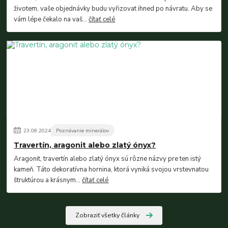
životem, vaše objednávky budu vyřizovat ihned po návratu. Aby se
vám lépe čekalo na vaš...
čítať celé
23
.
08
.
2024
Poznávanie minerálov
Travertín, aragonit alebo zlatý ónyx?
Aragonit, travertín alebo zlatý ónyx sú rôzne názvy pre ten istý
kameň. Táto dekoratívna hornina, ktorá vyniká svojou vrstevnatou
štruktúrou a krásnym...
čítať celé
Zobraziť všetky články