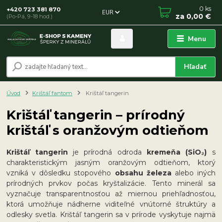
0
ks
+420 723 381 870
EUR
za
0,00 €
(Po-Pá, 9-18 hod.)
Menu
Hľadať
Úvod
Krištáľ fantom
Krištáľ tangerin
Krištáľ tangerin – prírodný
krištáľ s oranžovým odtieňom
Krištáľ tangerin
je prírodná odroda
kremeňa (SiO₂)
s
charakteristickým jasným oranžovým odtieňom, ktorý
vzniká v dôsledku stopového
obsahu železa
alebo iných
prírodných prvkov počas kryštalizácie. Tento minerál sa
vyznačuje transparentnosťou až miernou priehľadnosťou,
ktorá umožňuje nádherne viditeľné vnútorné štruktúry a
odlesky svetla. Krištáľ tangerin sa v prírode vyskytuje najmä