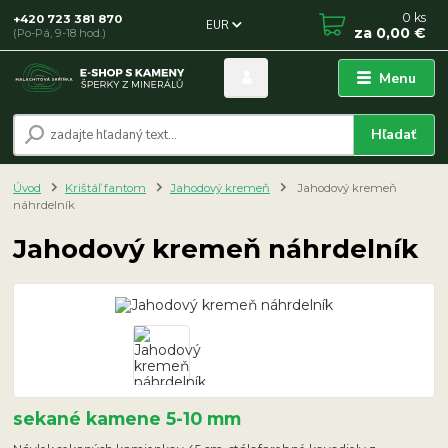
0
ks
+420 723 381 870
EUR
za
0,00 €
(Po-Pá, 9-18 hod.)
Menu
Hľadať
Úvod
Krištáľ fantom
Jahodový kremeň
Jahodový kremeň
náhrdelník
Jahodový kremeň náhrdelník
sekané kamene 5-10 mm