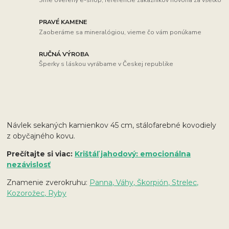
PRAVÉ KAMENE
Zaoberáme sa mineralógiou, vieme čo vám ponúkame
RUČNÁ VÝROBA
Šperky s láskou vyrábame v Českej republike
Návlek sekaných kamienkov 45 cm, stálofarebné kovodiely
z obyčajného kovu.
Prečítajte si viac:
Krištáľ jahodový: emocionálna
nezávislosť
Znamenie zverokruhu:
Panna, Váhy, Škorpión, Strelec,
Kozorožec, Ryby