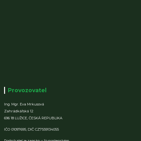
Provozovatel
Ing. Mgr. Eva Mrkusová
Zahrádkářská 12
696 18 LUŽICE,
ČESKÁ REPUBLIKA
IČO 01097695,
DIČ CZ7559134055
Podnikatel je zapsán v živnostenském