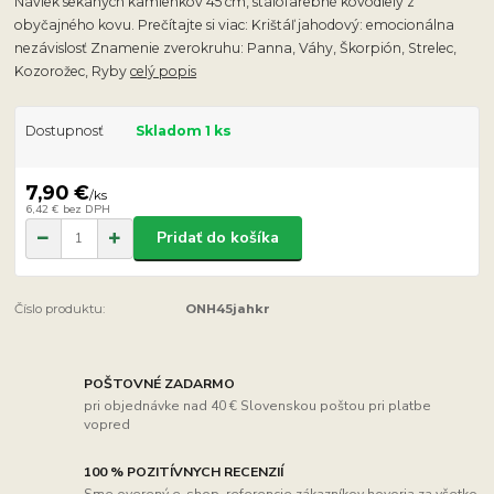
Návlek sekaných kamienkov 45 cm, stálofarebné kovodiely z
obyčajného kovu. Prečítajte si viac: Krištáľ jahodový: emocionálna
nezávislosť Znamenie zverokruhu: Panna, Váhy, Škorpión, Strelec,
Kozorožec, Ryby
celý popis
Dostupnosť
Skladom 1 ks
7,90 €
/
ks
6,42 €
bez DPH
Pridať do košíka
Číslo produktu:
ONH45jahkr
POŠTOVNÉ ZADARMO
pri objednávke nad 40 € Slovenskou poštou pri platbe
vopred
100 % POZITÍVNYCH RECENZIÍ
Sme overený e-shop, referencie zákazníkov hovoria za všetko