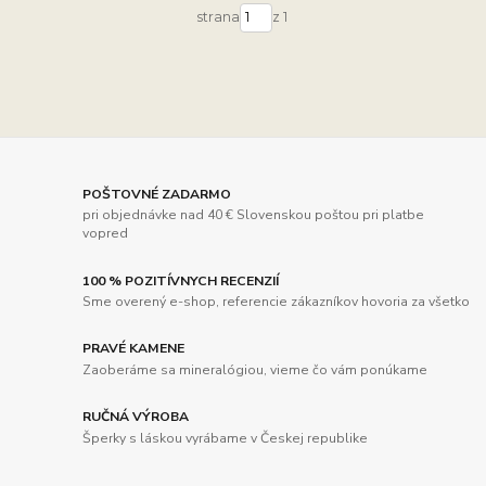
strana
z 1
POŠTOVNÉ ZADARMO
pri objednávke nad 40 € Slovenskou poštou pri platbe
vopred
100 % POZITÍVNYCH RECENZIÍ
Sme overený e-shop, referencie zákazníkov hovoria za všetko
PRAVÉ KAMENE
Zaoberáme sa mineralógiou, vieme čo vám ponúkame
RUČNÁ VÝROBA
Šperky s láskou vyrábame v Českej republike