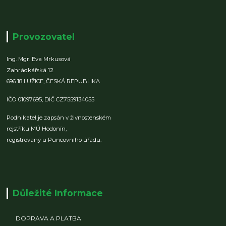
Provozovatel
Ing. Mgr. Eva Mrkusová
Zahrádkářská 12
696 18 LUŽICE,
ČESKÁ REPUBLIKA
IČO 01097695,
DIČ CZ7559134055
Podnikatel je zapsán v živnostenském
rejstříku MÚ Hodonín,
registrovaný u Puncovního úřadu.
Důležité Informace
DOPRAVA A PLATBA