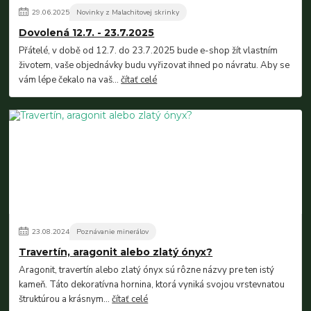
29
.
06
.
2025
Novinky z Malachitovej skrinky
Dovolená 12.7. - 23.7.2025
Přátelé, v době od 12.7. do 23.7.2025 bude e-shop žít vlastním
životem, vaše objednávky budu vyřizovat ihned po návratu. Aby se
vám lépe čekalo na vaš...
čítať celé
23
.
08
.
2024
Poznávanie minerálov
Travertín, aragonit alebo zlatý ónyx?
Aragonit, travertín alebo zlatý ónyx sú rôzne názvy pre ten istý
kameň. Táto dekoratívna hornina, ktorá vyniká svojou vrstevnatou
štruktúrou a krásnym...
čítať celé