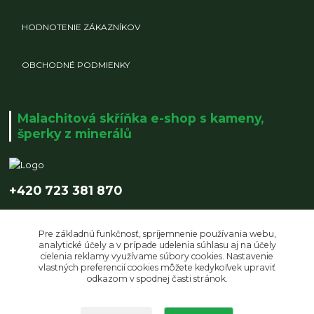
HODNOTENIE ZÁKAZNÍKOV
OBCHODNÉ PODMIENKY
Malachitová skříňka e-shop s kameny,
šperky z minerálů
+420 723 381 870
info@malachitovaskrinka.cz
Pre základnú funkčnosť, spríjemnenie používania webu,
analytické účely a v prípade udelenia súhlasu aj na účely
cielenia reklamy využívame súbory cookies. Nastavenie
vlastných preferencií cookies môžete kedykoľvek upraviť
odkazom v spodnej časti stránok.