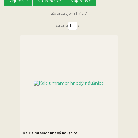
Najnovšie
Najlacnejšie
Najdrahšie
Zobrazujem 1-7 z 7
strana
z 1
Kalcit mramor hnedý náušnice