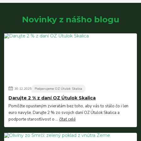
Novinky z nášho blogu
30
.
12
.
2025
Podporujeme OZ Útulok Skalica
Darujte 2 % z daní OZ Útulok Skalica
Pomôžte opusteným zvieratám bez toho, aby vás to stálo čo i len
euro navyše. Darujte 2 % zo svojich daní OZ Útulok Skalica a
podporte starostlivosť o ...
čítať celé