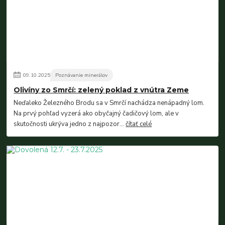
09
.
10
.
2025
Poznávanie minerálov
Olivíny zo Smrčí: zelený poklad z vnútra Zeme
Neďaleko Železného Brodu sa v Smrčí nachádza nenápadný lom.
Na prvý pohľad vyzerá ako obyčajný čadičový lom, ale v
skutočnosti ukrýva jedno z najpozor...
čítať celé