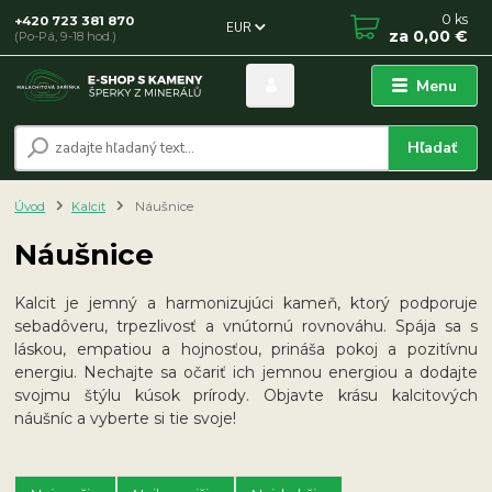
0
ks
+420 723 381 870
EUR
za
0,00 €
(Po-Pá, 9-18 hod.)
Menu
Hľadať
Úvod
Kalcit
Náušnice
Náušnice
Kalcit je jemný a harmonizujúci kameň, ktorý podporuje
sebadôveru, trpezlivosť a vnútornú rovnováhu. Spája sa s
láskou, empatiou a hojnosťou, prináša pokoj a pozitívnu
energiu. Nechajte sa očariť ich jemnou energiou a dodajte
svojmu štýlu kúsok prírody. Objavte krásu kalcitových
náušníc a vyberte si tie svoje!