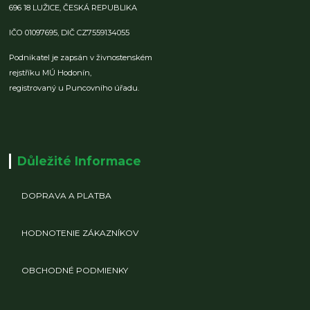
696 18 LUŽICE,
ČESKÁ REPUBLIKA
IČO 01097695,
DIČ CZ7559134055
Podnikatel je zapsán v živnostenském
rejstříku MÚ Hodonín,
registrovaný u Puncovního úřadu.
Důležité Informace
DOPRAVA A PLATBA
HODNOTENIE ZÁKAZNÍKOV
OBCHODNÉ PODMIENKY