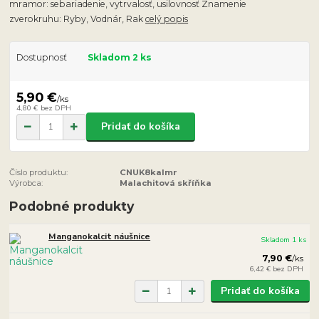
mramor: sebariadenie, vytrvalosť, usilovnosť Znamenie
zverokruhu: Ryby, Vodnár, Rak
celý popis
Dostupnosť
Skladom 2 ks
5,90 €
/
ks
4,80 €
bez DPH
Pridať do košíka
Číslo produktu:
CNUK8kalmr
Výrobca:
Malachitová skříňka
Podobné produkty
Manganokalcit náušnice
Skladom 1 ks
7,90 €
/
ks
6,42 €
bez DPH
Pridať do košíka