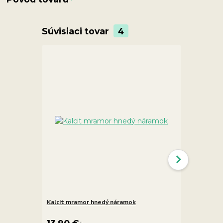
Súvisiaci tovar
4
Kalcit mramor hnedý náramok
Kalcit optic