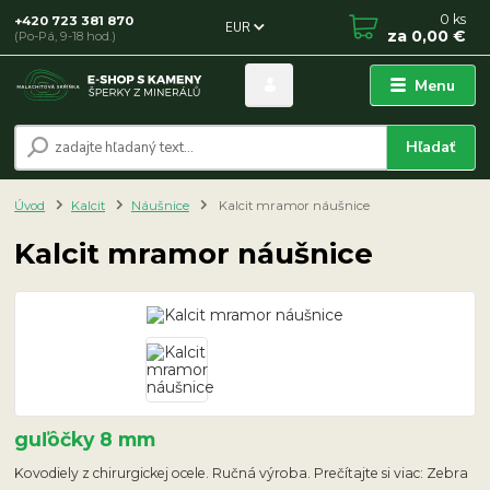
0
ks
+420 723 381 870
EUR
za
0,00 €
(Po-Pá, 9-18 hod.)
Menu
Hľadať
Úvod
Kalcit
Náušnice
Kalcit mramor náušnice
Kalcit mramor náušnice
guľôčky 8 mm
Kovodiely z chirurgickej ocele. Ručná výroba. Prečítajte si viac: Zebra