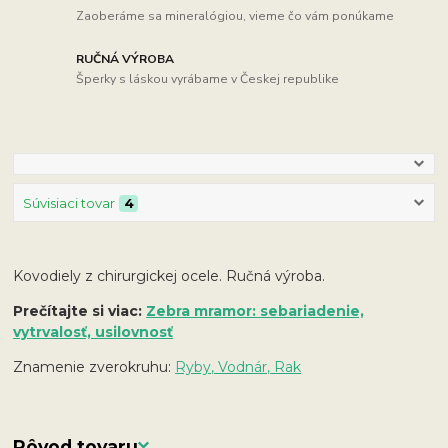
Zaoberáme sa mineralógiou, vieme čo vám ponúkame
RUČNÁ VÝROBA
Šperky s láskou vyrábame v Českej republike
Súvisiaci tovar
4
Kovodiely z chirurgickej ocele. Ručná výroba.
Prečítajte si viac:
Zebra mramor: sebariadenie,
vytrvalosť, usilovnosť
Znamenie zverokruhu:
Ryby, Vodnár, Rak
Pôvod tovaru