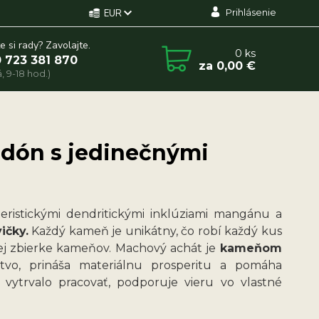
Prihlásenie
EUR
e si rady? Zavolajte.
0
ks
 723 381 870
za
0,00 €
, 9-18 hod.)
edón s jedinečnými
teristickými dendritickými inklúziami mangánu a
ičky.
Každý kameň je unikátny, čo robí každý kus
j zbierke kameňov. Machový achát je
kameňom
vo, prináša materiálnu prosperitu a pomáha
 vytrvalo pracovať, podporuje vieru vo vlastné