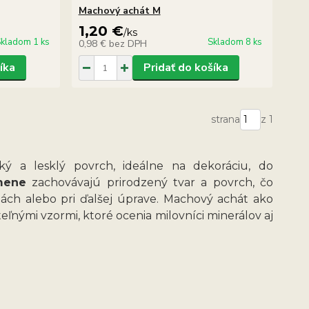
Machový achát M
1,20 €
/
ks
kladom 1 ks
Skladom 8 ks
0,98 €
bez DPH
íka
Pridať do košíka
strana
z 1
ký a lesklý povrch, ideálne na dekoráciu, do
mene
zachovávajú prirodzený tvar a povrch, čo
iách alebo pri ďalšej úprave. Machový achát ako
nými vzormi, ktoré ocenia milovníci minerálov aj