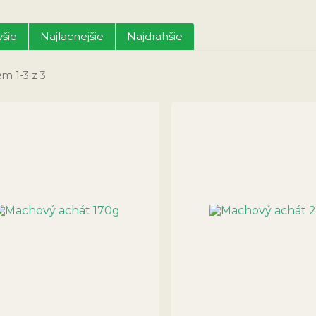
šie
Najlacnejšie
Najdrahšie
m 1-3 z 3