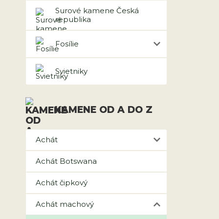
Surové kamene Česká
republika
Fosílie
Svietniky
KAMENE OD A DO Z
Achát
Achát Botswana
Achát čipkový
Achát machový