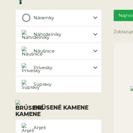
Najnov
Náramky
Zobrazuje
Náhrdelníky
Náušnice
Prívesky
Súpravy
BRÚSENÉ KAMENE
Anjeli