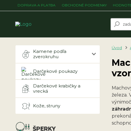
DOPRAVA A PLATBA
OBCHODNÉ PODMIENKY
HODNOTE
Úvod
Kamene podľa
zverokruhu
Mac
vzo
Darčekové poukazy
Darčekové krabičky a
Machový
vrecká
železa.
výnimoč
Kože, struny
záhrad
prekoná
schopnos
ŠPERKY