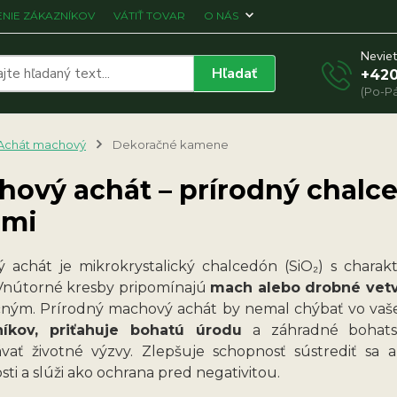
NIE ZÁKAZNÍKOV
VÁTIŤ TOVAR
O NÁS
Neviet
Hľadať
+420
(Po-Pá
Achát machový
Dekoračné kamene
hový achát – prírodný chalc
rmi
 achát je mikrokrystalický chalcedón (SiO₂) s charak
 Vnútorné kresby pripomínajú
mach alebo drobné vetv
ným. Prírodný machový achát by nemal chýbať vo vaše
níkov, priťahuje bohatú úrodu
a záhradné bohatst
vať životné výzvy. Zlepšuje schopnosť sústrediť sa a
ti a slúži ako ochrana pred negativitou.