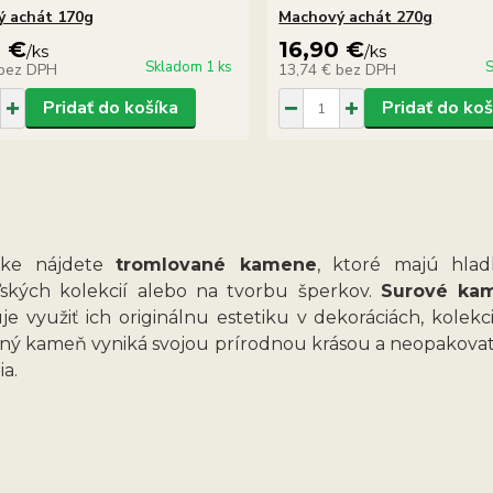
 achát 170g
Machový achát 270g
0 €
16,90 €
/
ks
/
ks
Skladom 1 ks
S
bez DPH
13,74 €
bez DPH
Pridať do košíka
Pridať do koš
ke nájdete
tromlované kamene
, ktoré majú hlad
ľských kolekcií alebo na tvorbu šperkov.
Surové ka
e využiť ich originálnu estetiku v dekoráciách, kolekc
ný kameň vyniká svojou prírodnou krásou a neopakovateľ
ia.