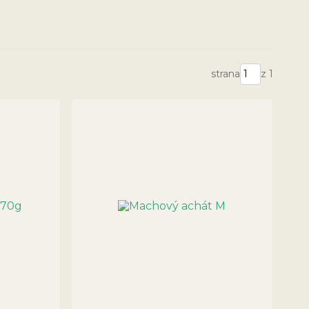
strana
z 1