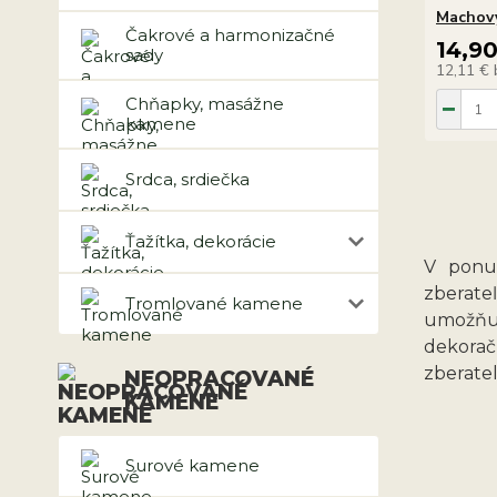
Machový
Čakrové a harmonizačné
14,9
sady
12,11 €
Chňapky, masážne
kamene
Srdca, srdiečka
Ťažítka, dekorácie
V ponu
zberate
Tromlované kamene
umožňuj
dekorač
zberatel
NEOPRACOVANÉ
KAMENE
Surové kamene