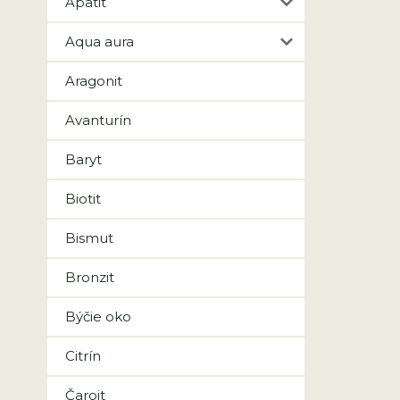
Apatit
Aqua aura
Aragonit
Avanturín
Baryt
Biotit
Bismut
Bronzit
Býčie oko
Citrín
Čaroit