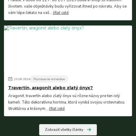
životem, vaše objednávky budu vyřizovat ihned po návratu. Aby se
vám lépe čekalo na vaš...
čítať celé
23
.
08
.
2024
Poznávanie minerálov
Travertín, aragonit alebo zlatý ónyx?
Aragonit, travertín alebo zlatý ónyx sú rôzne názvy pre ten istý
kameň. Táto dekoratívna hornina, ktorá vyniká svojou vrstevnatou
štruktúrou a krásnym...
čítať celé
Zobraziť všetky články