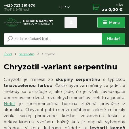
0
ks
+420 723 381 870
EUR
za
0,00 €
(Po-Pá, 9-18 hod.)
Menu
Hľadať
Úvod
Serpentín
Chryzotil
Chryzotil -variant serpentínu
Chryzotil je minerál zo
skupiny serpentínu
s typickou
tmavozelenou farbou
. Často býva zamieňaný za jadeit a
niekedy sa označuje aj ako jade, čo je však zavádzajúce
pomenovanie dvoch rozdielnych minerálov, nefritu a jadeitu.
Nefrit
je monominerálna hornina zložená prevažne z
aktinolitu. Chryzotil patrí medzi obľúbené zelené minerály
vďaka svojej prirodzenej kresbe, voskovému lesku a
dekoratívnemu vzhľadu. Každý kus je originál vytvorený
prírodou. V tejto kategorii nájdete aj
levhartí kameň