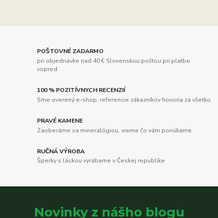
POŠTOVNÉ ZADARMO
pri objednávke nad 40 € Slovenskou poštou pri platbe
vopred
100 % POZITÍVNYCH RECENZIÍ
Sme overený e-shop, referencie zákazníkov hovoria za všetko
PRAVÉ KAMENE
Zaoberáme sa mineralógiou, vieme čo vám ponúkame
RUČNÁ VÝROBA
Šperky s láskou vyrábame v Českej republike
Novinky z nášho blogu