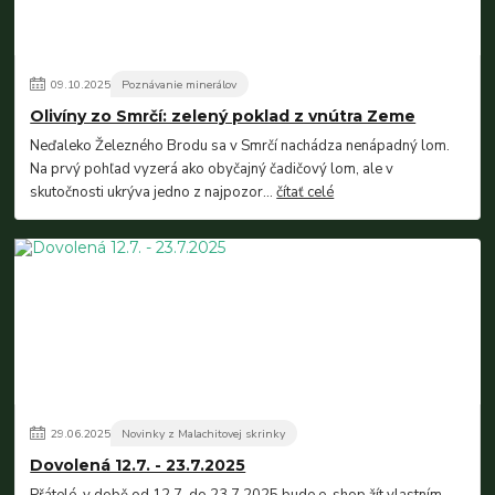
09
.
10
.
2025
Poznávanie minerálov
Olivíny zo Smrčí: zelený poklad z vnútra Zeme
Neďaleko Železného Brodu sa v Smrčí nachádza nenápadný lom.
Na prvý pohľad vyzerá ako obyčajný čadičový lom, ale v
skutočnosti ukrýva jedno z najpozor...
čítať celé
29
.
06
.
2025
Novinky z Malachitovej skrinky
Dovolená 12.7. - 23.7.2025
Přátelé, v době od 12.7. do 23.7.2025 bude e-shop žít vlastním