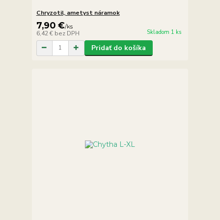
Chryzotil, ametyst náramok
7,90 €
/
ks
Skladom 1 ks
6,42 €
bez DPH
Pridať do košíka