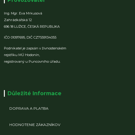
Ing. Mgr. Eva Mrkusová
Zahrádkářská 12
696 18 LUŽICE,
ČESKÁ REPUBLIKA
IČO 01097695,
DIČ CZ7559134055
Podnikatel je zapsán v živnostenském
rejstříku MÚ Hodonín,
registrovaný u Puncovního úřadu.
Důležité Informace
DOPRAVA A PLATBA
HODNOTENIE ZÁKAZNÍKOV