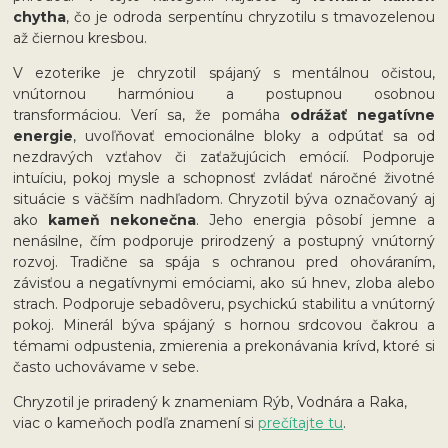
chytha
, čo je odroda serpentínu chryzotilu s tmavozelenou
až čiernou kresbou.
V ezoterike je chryzotil spájaný s mentálnou očistou,
vnútornou harmóniou a postupnou osobnou
transformáciou. Verí sa, že pomáha
odrážať negatívne
energie
, uvoľňovať emocionálne bloky a odpútať sa od
nezdravých vzťahov či zaťažujúcich emócií. Podporuje
intuíciu, pokoj mysle a schopnosť zvládať náročné životné
situácie s väčším nadhľadom. Chryzotil býva označovaný aj
ako
kameň nekonečna
. Jeho energia pôsobí jemne a
nenásilne, čím podporuje prirodzený a postupný vnútorný
rozvoj. Tradične sa spája s ochranou pred ohováraním,
závisťou a negatívnymi emóciami, ako sú hnev, zloba alebo
strach. Podporuje sebadôveru, psychickú stabilitu a vnútorný
pokoj. Minerál býva spájaný s hornou srdcovou čakrou a
témami odpustenia, zmierenia a prekonávania krívd, ktoré si
často uchovávame v sebe.
Chryzotil je priradený k znameniam Rýb, Vodnára a Raka,
viac o kameňoch podľa znamení si
prečítajte tu
.