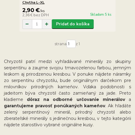
Chytha L-XL
2,90 €
/
ks
Skladom 5 ks
2,36 €
bez DPH
Pridať do košíka
strana
z 1
Chryzotil patrí medzi vyhľadávané minerály zo skupiny
serpentínu a zaujme svojou tmavozelenou farbou, jemným
leskom aj prirodzenou kresbou. V ponuke nájdete náramky
zo serpentínu chryzotilu, bude originálnym darčekom pre
milovníkov prírodných kameňov. Vďaka podobnosti s
jadeitom býva chryzotil často zamieňaný za jade. Preto
kladieme
dôraz na odborné určovanie minerálov
a
garantujeme pravosť ponúkaných kameňov
. Ak hľadáte
zelený serpentínový minerál, prírodný chryzotil alebo
zberateľské minerály s jedinečnou kresbou, v tejto kategórii
nájdete starostlivo vybrané originálne kusy.