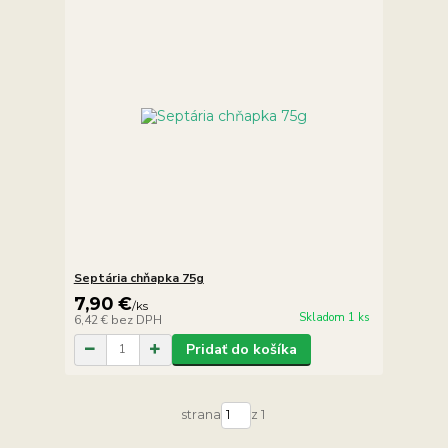
Septária chňapka 75g
7,90 €
/
ks
Skladom 1 ks
6,42 €
bez DPH
Pridať do košíka
strana
z 1