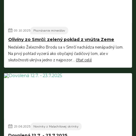
09
.
10
.
2025
Poznávanie minerálov
Olivíny zo Smrčí: zelený poklad z vnútra Zeme
Neďaleko Železného Brodu sa v Smrčí nachádza nenápadný lom.
Na prvý pohľad vyzerá ako obyčajný čadičový lom, ale v
skutočnosti ukrýva jedno z najpozor...
čítať celé
29
.
06
.
2025
Novinky z Malachitovej skrinky
Dovolená 12.7. - 23.7.2025