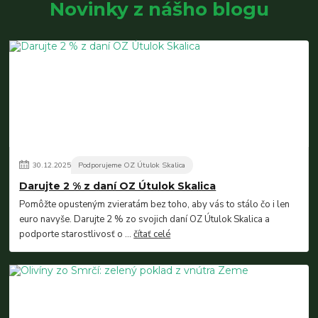
Novinky z nášho blogu
30
.
12
.
2025
Podporujeme OZ Útulok Skalica
Darujte 2 % z daní OZ Útulok Skalica
Pomôžte opusteným zvieratám bez toho, aby vás to stálo čo i len
euro navyše. Darujte 2 % zo svojich daní OZ Útulok Skalica a
podporte starostlivosť o ...
čítať celé