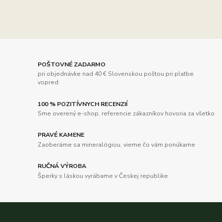
POŠTOVNÉ ZADARMO
pri objednávke nad 40 € Slovenskou poštou pri platbe
vopred
100 % POZITÍVNYCH RECENZIÍ
Sme overený e-shop, referencie zákazníkov hovoria za všetko
PRAVÉ KAMENE
Zaoberáme sa mineralógiou, vieme čo vám ponúkame
RUČNÁ VÝROBA
Šperky s láskou vyrábame v Českej republike