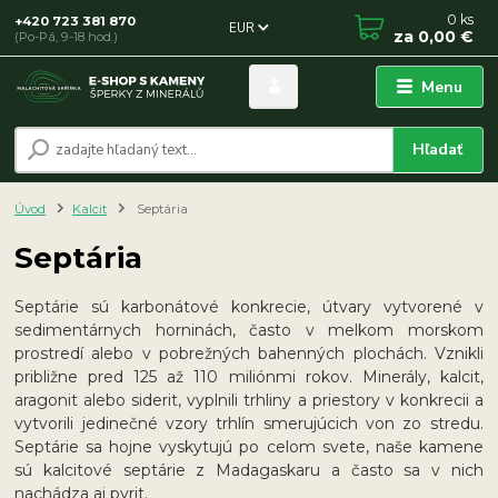
0
ks
+420 723 381 870
EUR
za
0,00 €
(Po-Pá, 9-18 hod.)
Menu
Hľadať
Úvod
Kalcit
Septária
Septária
Septárie sú karbonátové konkrecie, útvary vytvorené v
sedimentárnych horninách, často v melkom morskom
prostredí alebo v pobrežných bahenných plochách. Vznikli
približne pred 125 až 110 miliónmi rokov. Minerály, kalcit,
aragonit alebo siderit, vyplnili trhliny a priestory v konkrecii a
vytvorili jedinečné vzory trhlín smerujúcich von zo stredu.
Septárie sa hojne vyskytujú po celom svete, naše kamene
sú kalcitové septárie z Madagaskaru a často sa v nich
nachádza aj pyrit.