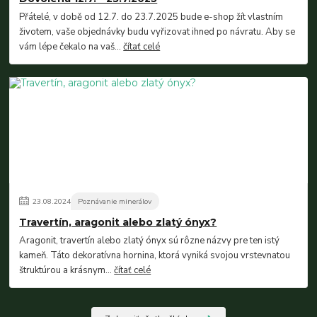
Přátelé, v době od 12.7. do 23.7.2025 bude e-shop žít vlastním
životem, vaše objednávky budu vyřizovat ihned po návratu. Aby se
vám lépe čekalo na vaš...
čítať celé
23
.
08
.
2024
Poznávanie minerálov
Travertín, aragonit alebo zlatý ónyx?
Aragonit, travertín alebo zlatý ónyx sú rôzne názvy pre ten istý
kameň. Táto dekoratívna hornina, ktorá vyniká svojou vrstevnatou
štruktúrou a krásnym...
čítať celé