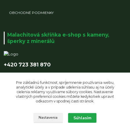
OBCHODNÉ PODMIENKY
Malachitová skříňka e-shop s kameny,
šperky z minerálů
+420 723 381 870
info@malachitovaskrinka.cz
Pre základnú funkčnosť, spríjemnenie používania webu,
analytické účely a v prípade udelenia súhlasu aj na účely
cielenia reklamy využívame súbory cookies. Nastavenie
vlastných preferencií cookies môžete kedykoľvek upraviť
odkazom v spodnej časti stránok.
Upravit sběr cookies.
Súhlasím
Nastavenia