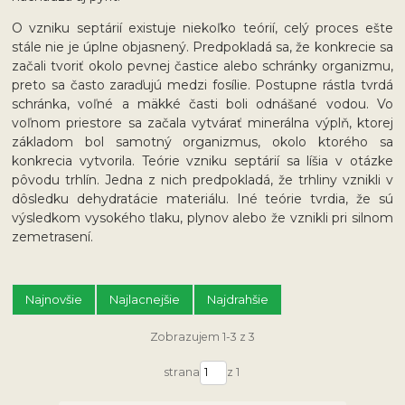
O vzniku septárií existuje niekoľko teórií, celý proces ešte
stále nie je úplne objasnený. Predpokladá sa, že konkrecie sa
začali tvoriť okolo pevnej častice alebo schránky organizmu,
preto sa často zaraďujú medzi fosílie. Postupne rástla tvrdá
schránka, voľné a mäkké časti boli odnášané vodou. Vo
voľnom priestore sa začala vytvárať minerálna výplň, ktorej
základom bol samotný organizmus, okolo ktorého sa
konkrecia vytvorila. Teórie vzniku septárií sa líšia v otázke
pôvodu trhlín. Jedna z nich predpokladá, že trhliny vznikli v
dôsledku dehydratácie materiálu. Iné teórie tvrdia, že sú
výsledkom vysokého tlaku, plynov alebo že vznikli pri silnom
zemetrasení.
Najnovšie
Najlacnejšie
Najdrahšie
Zobrazujem 1-3 z 3
strana
z 1