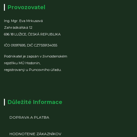
Provozovatel
Ing. Mgr. Eva Mrkusová
Zahrádkářská 12
696 18 LUŽICE,
ČESKÁ REPUBLIKA
IČO 01097695,
DIČ CZ7559134055
Podnikatel je zapsán v živnostenském
rejstříku MÚ Hodonín,
registrovaný u Puncovního úřadu.
Důležité Informace
DOPRAVA A PLATBA
HODNOTENIE ZÁKAZNÍKOV