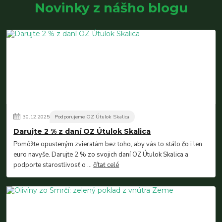
Novinky z nášho blogu
30
.
12
.
2025
Podporujeme OZ Útulok Skalica
Darujte 2 % z daní OZ Útulok Skalica
Pomôžte opusteným zvieratám bez toho, aby vás to stálo čo i len
euro navyše. Darujte 2 % zo svojich daní OZ Útulok Skalica a
podporte starostlivosť o ...
čítať celé