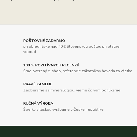
POŠTOVNÉ ZADARMO
pri objednávke nad 40 € Slovenskou poštou pri platbe
vopred
100 % POZITÍVNYCH RECENZIÍ
Sme overený e-shop, referencie zákazníkov hovoria za všetko
PRAVÉ KAMENE
Zaoberáme sa mineralógiou, vieme čo vám ponúkame
RUČNÁ VÝROBA
Šperky s láskou vyrábame v Českej republike