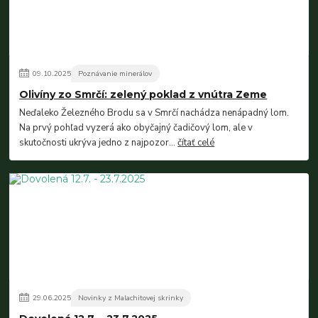
09
.
10
.
2025
Poznávanie minerálov
Olivíny zo Smrčí: zelený poklad z vnútra Zeme
Neďaleko Železného Brodu sa v Smrčí nachádza nenápadný lom.
Na prvý pohľad vyzerá ako obyčajný čadičový lom, ale v
skutočnosti ukrýva jedno z najpozor...
čítať celé
29
.
06
.
2025
Novinky z Malachitovej skrinky