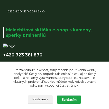
OBCHODNÉ PODMIENKY
Malachitová skříňka e-shop s kameny,
šperky z minerálů
+420 723 381 870
info@malachitovaskrinka.cz
Pre základnú funkčnosť, spríjemnenie používania webu,
analytické účely a v prípade udelenia súhlasu aj na účely
cielenia reklamy využívame súbory cookies. Nastavenie
vlastných preferencií cookies môžete kedykoľvek upraviť
odkazom v spodnej časti stránok.
Upravit sběr cookies.
Súhlasím
Nastavenia