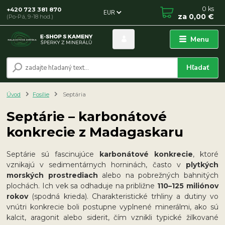
0
ks
+420 723 381 870
EUR
za
0,00 €
(Po-Pá, 9-18 hod.)
Menu
Hľadať
Úvod
Fosílie
Septária
Septárie – karbonátové
konkrecie z Madagaskaru
Septárie sú fascinujúce
karbonátové konkrecie
, ktoré
vznikajú v sedimentárnych horninách, často v
plytkých
morských prostrediach
alebo na pobrežných bahnitých
plochách. Ich vek sa odhaduje na približne
110–125 miliónov
rokov
(spodná krieda). Charakteristické trhliny a dutiny vo
vnútri konkrecie boli postupne vyplnené minerálmi, ako sú
kalcit, aragonit alebo siderit, čím vznikli typické žilkované