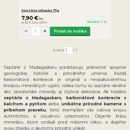
Septária chňapka 75g
7,90 €
/
ks
Skladom 1 ks
6,42 €
bez DPH
Pridať do košíka
strana
z 1
Septárie z Madagaskaru predstavujú jedinečné spojenie
geologickej histórie a prírodného umenia. Každá
karbonátová konkrecie je originál s neopakovateľnou
kresbou minerálnych výplní, vďaka čomu sú septárie ideálne
ako zberateľské minerály aj štýlová dekorácia. Ak hľadáte
septárie z Madagaskaru
,
karbonátové konkrecie s
kalcitom a pyritom
alebo
unikátne prírodné kamene s
príbehom praveku
, tieto exempláre vás oslovia svojou
autenticitou a vizuálnou výraznosťou. Objavte krásu
minerálov, ktoré vznikali pred miliónmi rokov, a doplňte
svoju zbierku o skutočný prírodný unikát.