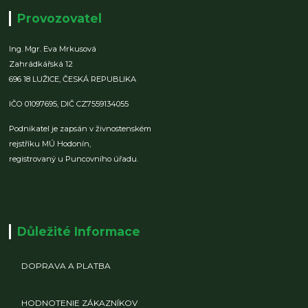
Provozovatel
Ing. Mgr. Eva Mrkusová
Zahrádkářská 12
696 18 LUŽICE,
ČESKÁ REPUBLIKA
IČO 01097695,
DIČ CZ7559134055
Podnikatel je zapsán v živnostenském
rejstříku MÚ Hodonín,
registrovaný u Puncovního úřadu.
Důležité Informace
DOPRAVA A PLATBA
HODNOTENIE ZÁKAZNÍKOV