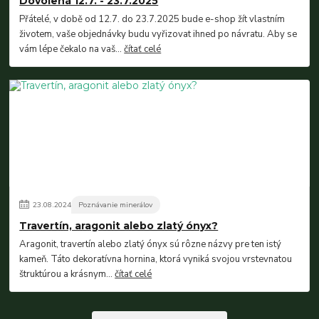
Dovolená 12.7. - 23.7.2025
Přátelé, v době od 12.7. do 23.7.2025 bude e-shop žít vlastním
životem, vaše objednávky budu vyřizovat ihned po návratu. Aby se
vám lépe čekalo na vaš...
čítať celé
23
.
08
.
2024
Poznávanie minerálov
Travertín, aragonit alebo zlatý ónyx?
Aragonit, travertín alebo zlatý ónyx sú rôzne názvy pre ten istý
kameň. Táto dekoratívna hornina, ktorá vyniká svojou vrstevnatou
štruktúrou a krásnym...
čítať celé