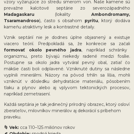
vzory vyžarujúce zo stredu smerom von. Naše kamene sú
prevažne kalcitové septárie zo severozápadného
Madagaskaru
(lokality
Ambondromamy,
Tsaramandroso
), často s obsahom
pyritu
, ktorý dodáva
kameňu atraktívny lesk a kontrastné detaily.
Vznik septárií nie je dodnes úplne objasnený a existuje
viacero teórií. Predpokladá sa, že konkrecie sa začali
formovať okolo pevného jadra
, napríklad schránky
organizmu, preto bývajú niekedy radené medzi fosílie.
Postupne sa okolo jadra vytváral pevný obal, zatiaľ čo
mäkšie časti boli odplavené. Vzniknuté dutiny sa následne
vyplnili minerálmi. Názory na pôvod trhlín sa líšia, mohli
vzniknúť v dôsledku dehydratácie materiálu, pôsobením
tlaku a plynov alebo aj vplyvom tektonických procesov,
napríklad zemetrasení.
Každá septária je tak jedinečný prírodný obrazec, ktorý osloví
zberateľov, milovníkov minerálov aj dekorácií s príbehom
praveku.
🌀 Vek:
cca 110–125 miliónov rokov
🌊 Obdobie:
spodná krieda