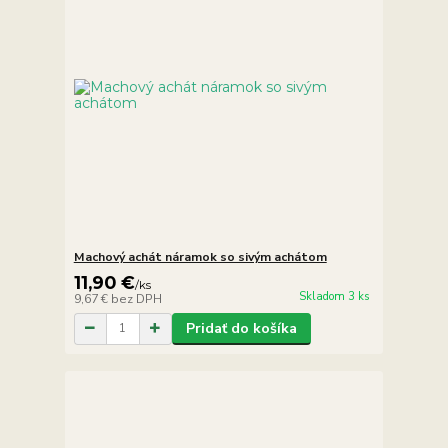
Machový achát náramok so sivým achátom
11,90 €
/
ks
Skladom 3 ks
9,67 €
bez DPH
Pridať do košíka