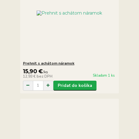
Prehnit s achátom náramok
15,90 €
/
ks
Skladom 1 ks
12,93 €
bez DPH
Pridať do košíka