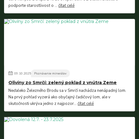
podporte starostlivosť o ...
čítať celé
09
.
10
.
2025
Poznávanie minerálov
Olivíny zo Smrčí: zelený poklad z vnútra Zeme
Neďaleko Železného Brodu sa v Smrčí nachádza nenápadný lom.
Na prvý pohľad vyzerá ako obyčajný čadičový lom, ale v
skutočnosti ukrýva jedno z najpozor...
čítať celé