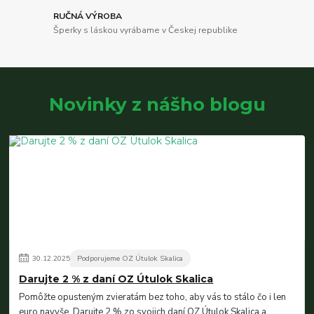
RUČNÁ VÝROBA
Šperky s láskou vyrábame v Českej republike
Novinky z nášho blogu
30
.
12
.
2025
Podporujeme OZ Útulok Skalica
Darujte 2 % z daní OZ Útulok Skalica
Pomôžte opusteným zvieratám bez toho, aby vás to stálo čo i len
euro navyše. Darujte 2 % zo svojich daní OZ Útulok Skalica a