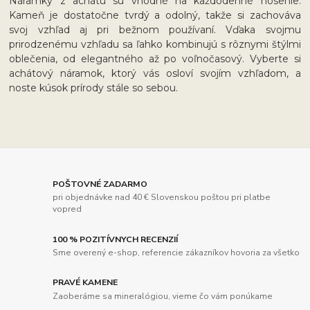
Náramky z achátu sú vhodné na každodenné nosenie.
Kameň je dostatočne tvrdý a odolný, takže si zachováva
svoj vzhľad aj pri bežnom používaní. Vďaka svojmu
prirodzenému vzhľadu sa ľahko kombinujú s rôznymi štýlmi
oblečenia, od elegantného až po voľnočasový. Vyberte si
achátový náramok, ktorý vás osloví svojím vzhľadom, a
noste kúsok prírody stále so sebou.
POŠTOVNÉ ZADARMO
pri objednávke nad 40 € Slovenskou poštou pri platbe
vopred
100 % POZITÍVNYCH RECENZIÍ
Sme overený e-shop, referencie zákazníkov hovoria za všetko
PRAVÉ KAMENE
Zaoberáme sa mineralógiou, vieme čo vám ponúkame