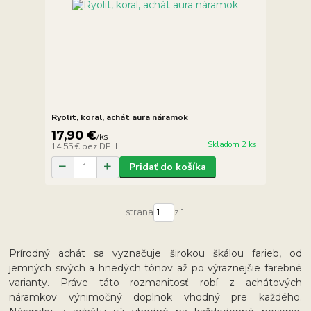
Ryolit, koral, achát aura náramok
17,90 €
/
ks
Skladom 2 ks
14,55 €
bez DPH
Pridať do košíka
strana
z 1
Prírodný achát sa vyznačuje širokou škálou farieb, od
jemných sivých a hnedých tónov až po výraznejšie farebné
varianty. Práve táto rozmanitosť robí z achátových
náramkov výnimočný doplnok vhodný pre každého.