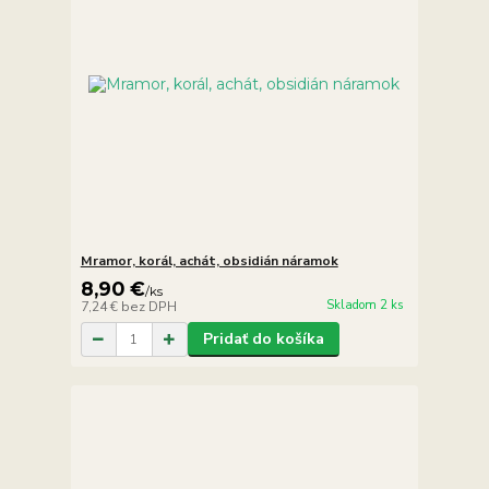
Mramor, korál, achát, obsidián náramok
8,90 €
/
ks
Skladom 2 ks
7,24 €
bez DPH
Pridať do košíka