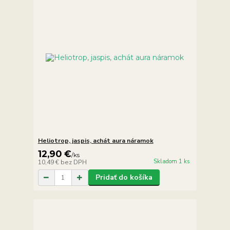
Heliotrop, jaspis, achát aura náramok
12,90 €
/
ks
Skladom 1 ks
10,49 €
bez DPH
Pridať do košíka