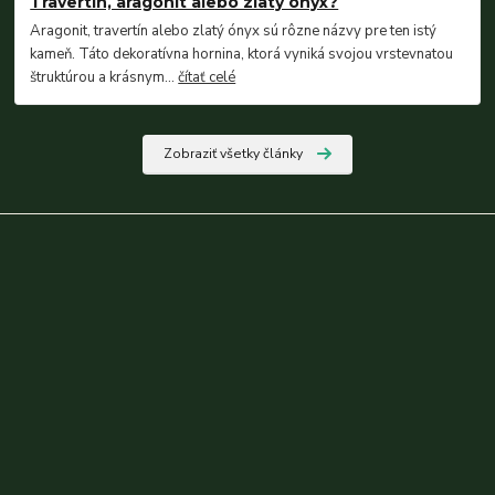
Travertín, aragonit alebo zlatý ónyx?
Aragonit, travertín alebo zlatý ónyx sú rôzne názvy pre ten istý
kameň. Táto dekoratívna hornina, ktorá vyniká svojou vrstevnatou
štruktúrou a krásnym...
čítať celé
Zobraziť všetky články