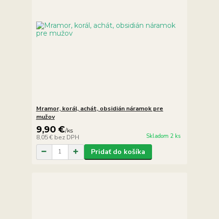
Mramor, korál, achát, obsidián náramok pre
mužov
9,90 €
/
ks
Skladom 2 ks
8,05 €
bez DPH
Pridať do košíka