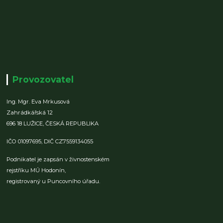
Provozovatel
Ing. Mgr. Eva Mrkusová
Zahrádkářská 12
696 18 LUŽICE,
ČESKÁ REPUBLIKA
IČO 01097695,
DIČ CZ7559134055
Podnikatel je zapsán v živnostenském
rejstříku MÚ Hodonín,
registrovaný u Puncovního úřadu.