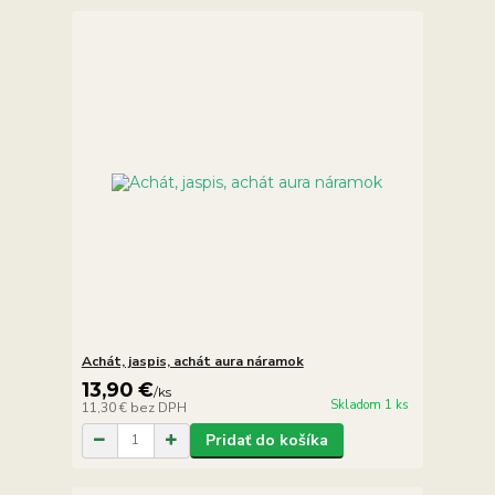
Achát, jaspis, achát aura náramok
13,90 €
/
ks
Skladom 1 ks
11,30 €
bez DPH
Pridať do košíka