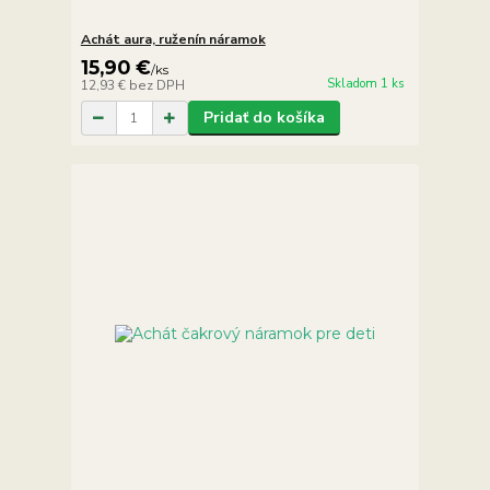
Achát aura, ruženín náramok
15,90 €
/
ks
Skladom 1 ks
12,93 €
bez DPH
Pridať do košíka