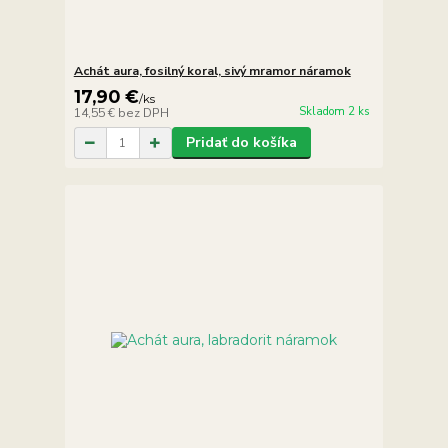
Achát aura, fosilný koral, sivý mramor náramok
17,90 €
/
ks
Skladom 2 ks
14,55 €
bez DPH
Pridať do košíka