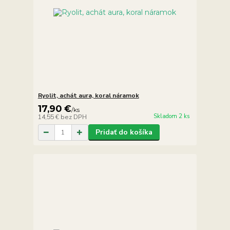
Ryolit, achát aura, koral náramok
17,90 €
/
ks
Skladom 2 ks
14,55 €
bez DPH
Pridať do košíka