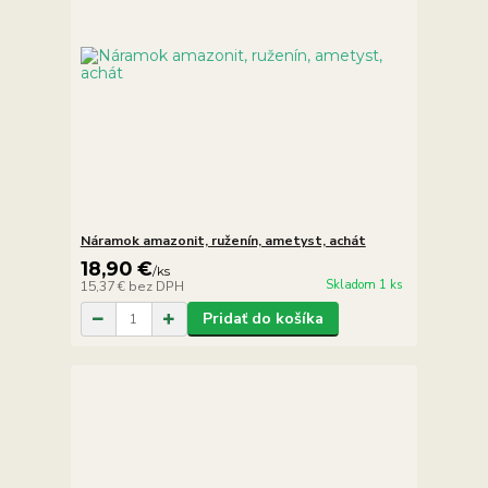
Náramok amazonit, ruženín, ametyst, achát
18,90 €
/
ks
Skladom 1 ks
15,37 €
bez DPH
Pridať do košíka