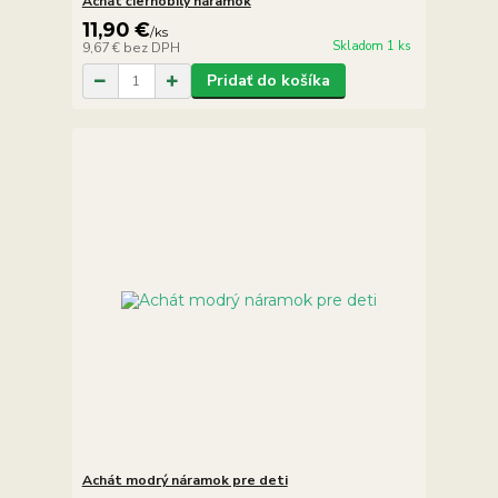
Achát čiernobílý náramok
11,90 €
/
ks
Skladom 1 ks
9,67 €
bez DPH
Pridať do košíka
Achát modrý náramok pre deti