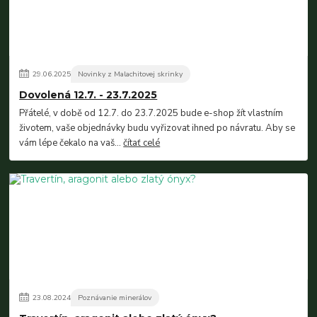
29
.
06
.
2025
Novinky z Malachitovej skrinky
Dovolená 12.7. - 23.7.2025
Přátelé, v době od 12.7. do 23.7.2025 bude e-shop žít vlastním
životem, vaše objednávky budu vyřizovat ihned po návratu. Aby se
vám lépe čekalo na vaš...
čítať celé
23
.
08
.
2024
Poznávanie minerálov