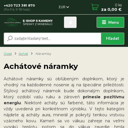
0
ks
+420 723 381 870
EUR
za
0,00 €
(Po-Pá, 9-18 hod.)
Menu
Hľadať
Úvod
Achát
Náramky
Achátové náramky
Achátové náramky sú obľúbeným doplnkom, ktorý je
vhodný na každodenné nosenie aj na špeciálne príležitosti.
Štýlový achátový náramok bude dokonalým doplnkom,
ktorý ozdobí vašu ruku a zároveň
prinesie pozitívnu
energiu
. Niektoré acháty sú farbené, táto informácia je
vždy uvedená pri konkrétnom výrobku. V tejto kategórii
nájdete aj acháty aura, minerál je pokrytý tenkou vrstvou
vzácneho kovu. Kameň sa vo vákuu zahreje na veľmi
vysokú teplotu, potom sa do vákua zavedie hmla