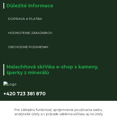
Důležité Informace
DOPRAVA A PLATBA
HODNOTENIE ZÁKAZNÍKOV
OBCHODNÉ PODMIENKY
Malachitová skříňka e-shop s kameny,
šperky z minerálů
+420 723 381 870
info@malachitovaskrinka.cz
Pre základnú funkčnosť, spríjemnenie používania webu,
analytické účely a v prípade udelenia súhlasu aj na účely