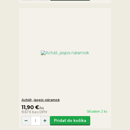
Achát, jaspis náramok
11,90 €
/
ks
Skladom 2 ks
9,67 €
bez DPH
Pridať do košíka