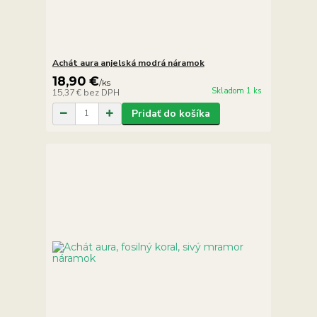
Achát aura anjelská modrá náramok
18,90 €
/
ks
Skladom 1 ks
15,37 €
bez DPH
Pridať do košíka