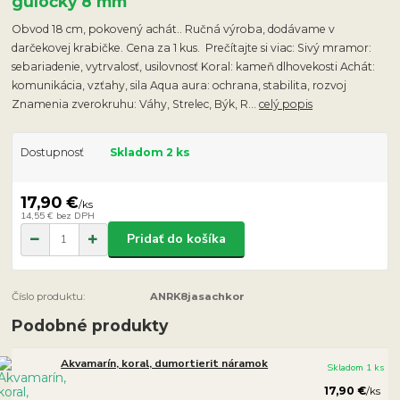
gulôčky 8 mm
Obvod 18 cm, pokovený achát.. Ručná výroba, dodávame v
darčekovej krabičke. Cena za 1 kus. Prečítajte si viac: Sivý mramor:
sebariadenie, vytrvalosť, usilovnosť Koral: kameň dlhovekosti Achát:
komunikácia, vzťahy, sila Aqua aura: ochrana, stabilita, rozvoj
Znamenia zverokruhu: Váhy, Strelec, Býk, R...
celý popis
Dostupnosť
Skladom 2 ks
17,90 €
/
ks
14,55 €
bez DPH
Pridať do košíka
Číslo produktu:
ANRK8jasachkor
Podobné produkty
Akvamarín, koral, dumortierit náramok
Skladom 1 ks
17,90 €
/
ks