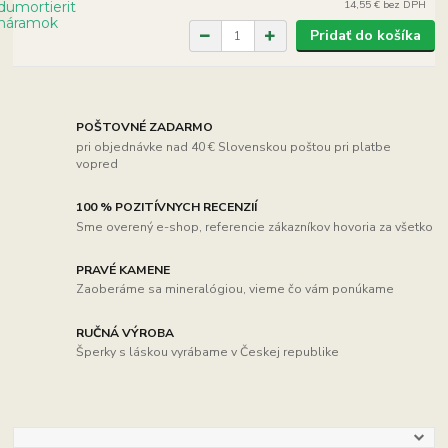
14,55 €
bez DPH
Pridať do košíka
POŠTOVNÉ ZADARMO
pri objednávke nad 40 € Slovenskou poštou pri platbe
vopred
100 % POZITÍVNYCH RECENZIÍ
Sme overený e-shop, referencie zákazníkov hovoria za všetko
PRAVÉ KAMENE
Zaoberáme sa mineralógiou, vieme čo vám ponúkame
RUČNÁ VÝROBA
Šperky s láskou vyrábame v Českej republike