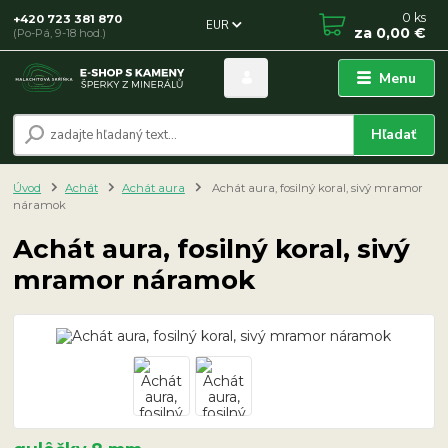
0
ks
+420 723 381 870
EUR
za
0,00 €
(Po-Pá, 9-18 hod.)
Menu
Hľadať
Úvod
Achát
Achát aura
Achát aura, fosilný koral, sivý mramor
náramok
Achát aura, fosilný koral, sivý
mramor náramok