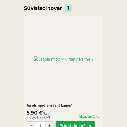
Súvisiaci tovar
1
Jaspis modrý vŕtaný kameň
5,90 €
/
ks
Skladom 1 ks
4,80 €
bez DPH
Pridať do košíka