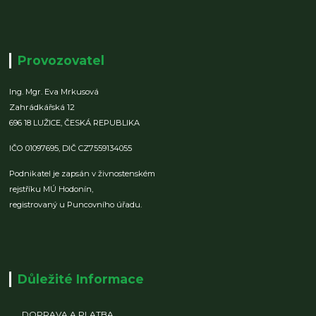
Provozovatel
Ing. Mgr. Eva Mrkusová
Zahrádkářská 12
696 18 LUŽICE,
ČESKÁ REPUBLIKA
IČO 01097695,
DIČ CZ7559134055
Podnikatel je zapsán v živnostenském
rejstříku MÚ Hodonín,
registrovaný u Puncovního úřadu.
Důležité Informace
DOPRAVA A PLATBA