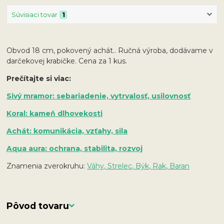
Súvisiaci tovar
1
Obvod 18 cm, pokovený achát.. Ručná výroba, dodávame v
darčekovej krabičke. Cena za 1 kus.
Prečítajte si viac:
Sivý mramor: sebariadenie, vytrvalosť, usilovnosť
Koral: kameň dlhovekosti
Achát: komunikácia, vzťahy, sila
Aqua aura: ochrana, stabilita, rozvoj
Znamenia zverokruhu:
Váhy, Strelec, Býk, Rak, Baran
Pôvod tovaru