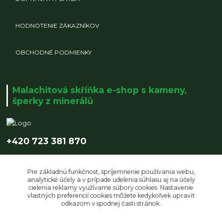
HODNOTENIE ZÁKAZNÍKOV
OBCHODNÉ PODMIENKY
Malachitová skříňka e-shop s kameny,
šperky z minerálů
+420 723 381 870
info@malachitovaskrinka.cz
Pre základnú funkčnosť, spríjemnenie používania webu,
analytické účely a v prípade udelenia súhlasu aj na účely
cielenia reklamy využívame súbory cookies. Nastavenie
vlastných preferencií cookies môžete kedykoľvek upraviť
odkazom v spodnej časti stránok.