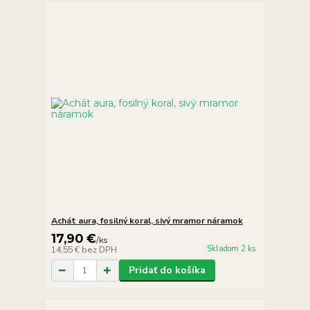
Achát aura, fosilný koral, sivý mramor náramok
17,90 €
/
ks
Skladom 2 ks
14,55 €
bez DPH
Pridať do košíka