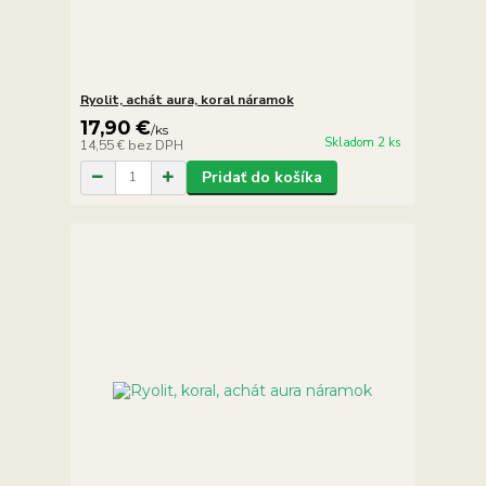
Ryolit, achát aura, koral náramok
17,90 €
/
ks
Skladom 2 ks
14,55 €
bez DPH
Pridať do košíka