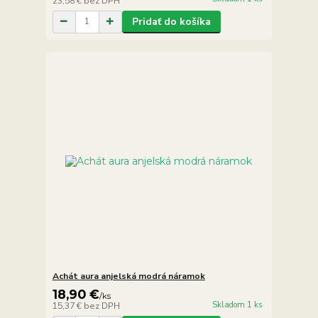
23,58 €
bez DPH
Pridať do košíka
Achát aura anjelská modrá náramok
18,90 €
/
ks
Skladom 1 ks
15,37 €
bez DPH