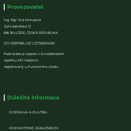
Provozovatel
Ing. Mgr. Eva Mrkusová
Zahrádkářská 12
696 18 LUŽICE,
ČESKÁ REPUBLIKA
IČO 01097695,
DIČ CZ7559134055
Podnikatel je zapsán v živnostenském
rejstříku MÚ Hodonín,
registrovaný u Puncovního úřadu.
Důležité Informace
DOPRAVA A PLATBA
HODNOTENIE ZÁKAZNÍKOV