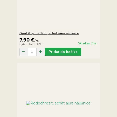
Opál žltý merlinit, achát aura náušnice
7,90 €
/
ks
Skladom 2 ks
6,42 €
bez DPH
Pridať do košíka