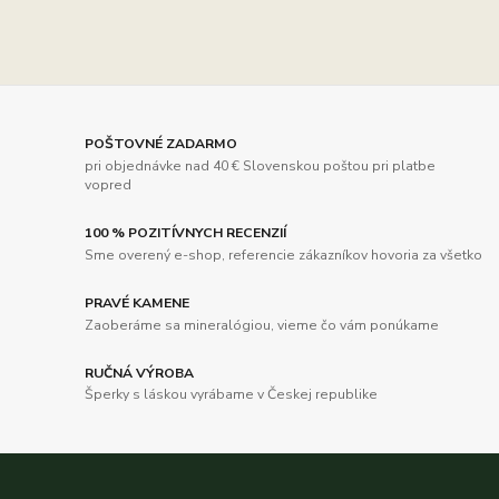
POŠTOVNÉ ZADARMO
pri objednávke nad 40 € Slovenskou poštou pri platbe
vopred
100 % POZITÍVNYCH RECENZIÍ
Sme overený e-shop, referencie zákazníkov hovoria za všetko
PRAVÉ KAMENE
Zaoberáme sa mineralógiou, vieme čo vám ponúkame
RUČNÁ VÝROBA
Šperky s láskou vyrábame v Českej republike