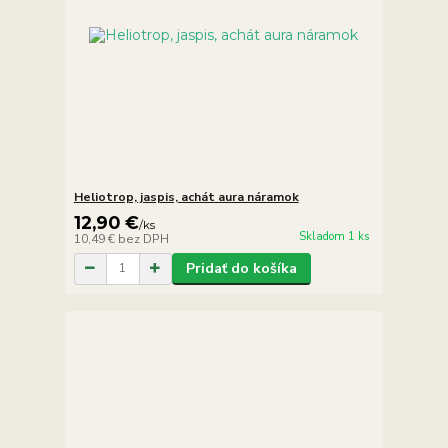
Heliotrop, jaspis, achát aura náramok
12,90 €
/
ks
Skladom 1 ks
10,49 €
bez DPH
Pridať do košíka