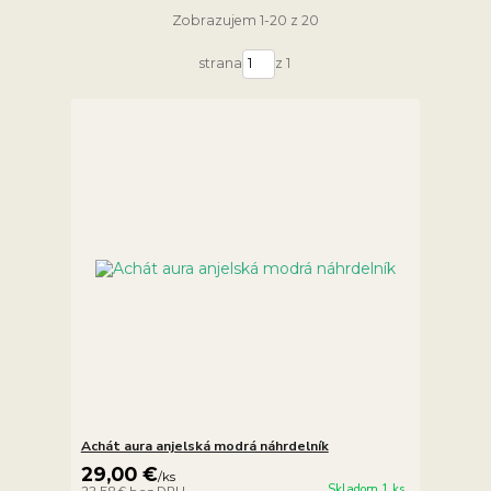
Zobrazujem 1-20 z 20
strana
z 1
Achát aura anjelská modrá náhrdelník
29,00 €
/
ks
Skladom 1 ks