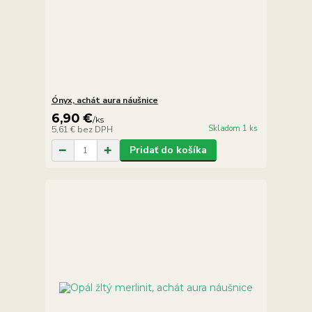
Ónyx, achát aura náušnice
6,90 €
/
ks
Skladom 1 ks
5,61 €
bez DPH
Pridať do košíka