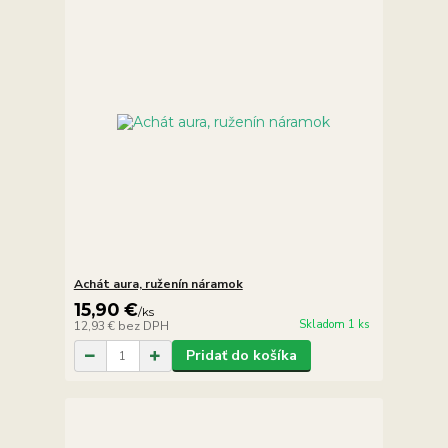
Achát aura, ruženín náramok
15,90 €
/
ks
Skladom 1 ks
12,93 €
bez DPH
Pridať do košíka