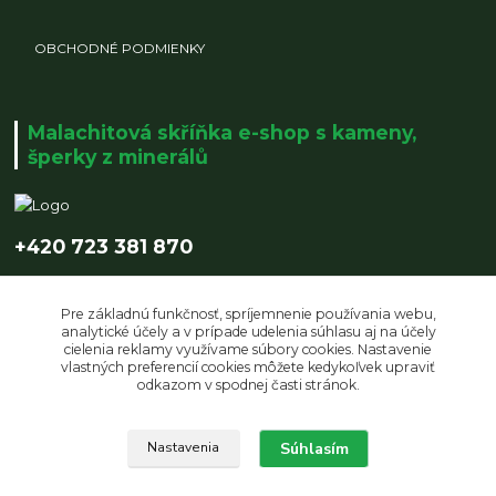
OBCHODNÉ PODMIENKY
Malachitová skříňka e-shop s kameny,
šperky z minerálů
+420 723 381 870
info@malachitovaskrinka.cz
Pre základnú funkčnosť, spríjemnenie používania webu,
analytické účely a v prípade udelenia súhlasu aj na účely
cielenia reklamy využívame súbory cookies. Nastavenie
vlastných preferencií cookies môžete kedykoľvek upraviť
odkazom v spodnej časti stránok.
Súhlasím
Upravit sběr cookies.
Nastavenia