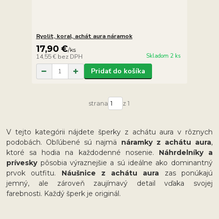
Ryolit, koral, achát aura náramok
17,90 €
/
ks
Skladom 2 ks
14,55 €
bez DPH
Pridať do košíka
strana
z 1
V tejto kategórii nájdete šperky z achátu aura v rôznych
podobách. Obľúbené sú najmä
náramky z achátu aura
,
ktoré sa hodia na každodenné nosenie.
Náhrdelníky a
prívesky
pôsobia výraznejšie a sú ideálne ako dominantný
prvok outfitu.
Náušnice z achátu aura
zas ponúkajú
jemný, ale zároveň zaujímavý detail vďaka svojej
farebnosti. Každý šperk je originál.