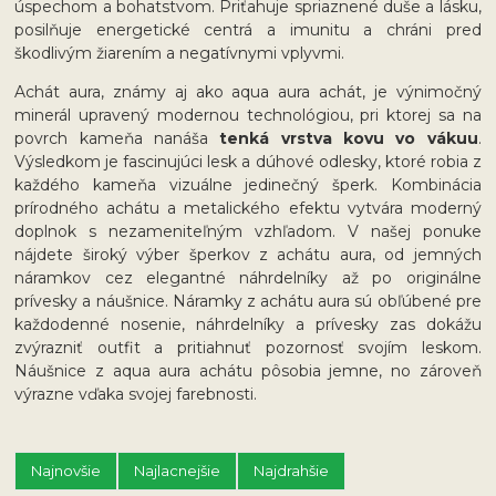
úspechom a bohatstvom. Priťahuje spriaznené duše a lásku,
posilňuje energetické centrá a imunitu a chráni pred
škodlivým žiarením a negatívnymi vplyvmi.
Achát aura, známy aj ako aqua aura achát, je výnimočný
minerál upravený modernou technológiou, pri ktorej sa na
povrch kameňa nanáša
tenká vrstva kovu vo vákuu
.
Výsledkom je fascinujúci lesk a dúhové odlesky, ktoré robia z
každého kameňa vizuálne jedinečný šperk. Kombinácia
prírodného achátu a metalického efektu vytvára moderný
doplnok s nezameniteľným vzhľadom. V našej ponuke
nájdete široký výber šperkov z achátu aura, od jemných
náramkov cez elegantné náhrdelníky až po originálne
prívesky a náušnice. Náramky z achátu aura sú obľúbené pre
každodenné nosenie, náhrdelníky a prívesky zas dokážu
zvýrazniť outfit a pritiahnuť pozornosť svojím leskom.
Náušnice z aqua aura achátu pôsobia jemne, no zároveň
výrazne vďaka svojej farebnosti.
Najnovšie
Najlacnejšie
Najdrahšie