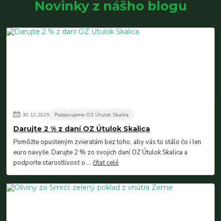
Novinky z nášho blogu
30
.
12
.
2025
Podporujeme OZ Útulok Skalica
Darujte 2 % z daní OZ Útulok Skalica
Pomôžte opusteným zvieratám bez toho, aby vás to stálo čo i len
euro navyše. Darujte 2 % zo svojich daní OZ Útulok Skalica a
podporte starostlivosť o ...
čítať celé