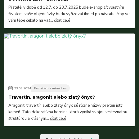
Přátelé, v době od 12.7. do 23.7.2025 bude e-shop žít vlastním
životem, vaše objednávky budu vyřizovat ihned po návratu. Aby se
vám lépe čekalo na vaš...
čítať celé
23
.
08
.
2024
Poznávanie minerálov
Travertín, aragonit alebo zlatý ónyx?
Aragonit, travertín alebo zlatý ónyx sú rôzne názvy pre ten istý
kameň. Táto dekoratívna hornina, ktorá vyniká svojou vrstevnatou
štruktúrou a krásnym...
čítať celé