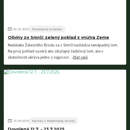
09
.
10
.
2025
Poznávanie minerálov
Olivíny zo Smrčí: zelený poklad z vnútra Zeme
Neďaleko Železného Brodu sa v Smrčí nachádza nenápadný lom.
Na prvý pohľad vyzerá ako obyčajný čadičový lom, ale v
skutočnosti ukrýva jedno z najpozor...
čítať celé
29
.
06
.
2025
Novinky z Malachitovej skrinky
Dovolená 12.7. - 23.7.2025