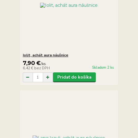
Iolit, achát aura náušnice
7,90 €
/
ks
Skladom 2 ks
6,42 €
bez DPH
Pridať do košíka