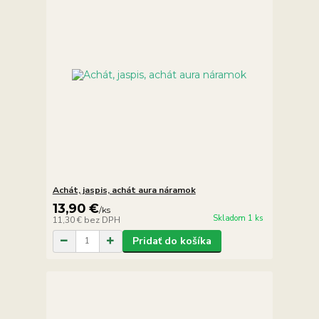
Achát, jaspis, achát aura náramok
13,90 €
/
ks
Skladom 1 ks
11,30 €
bez DPH
Pridať do košíka