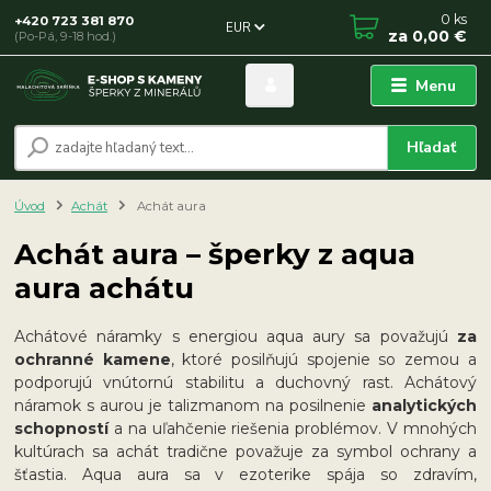
0
ks
+420 723 381 870
EUR
za
0,00 €
(Po-Pá, 9-18 hod.)
Menu
Hľadať
Úvod
Achát
Achát aura
Achát aura – šperky z aqua
aura achátu
Achátové náramky s energiou aqua aury sa považujú
za
ochranné kamene
, ktoré posilňujú spojenie so zemou a
podporujú vnútornú stabilitu a duchovný rast. Achátový
náramok s aurou je talizmanom na posilnenie
analytických
schopností
a na uľahčenie riešenia problémov. V mnohých
kultúrach sa achát tradične považuje za symbol ochrany a
šťastia. Aqua aura sa v ezoterike spája so zdravím,