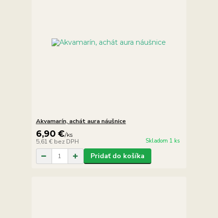
Akvamarín, achát aura náušnice
6,90 €
/
ks
Skladom 1 ks
5,61 €
bez DPH
Pridať do košíka