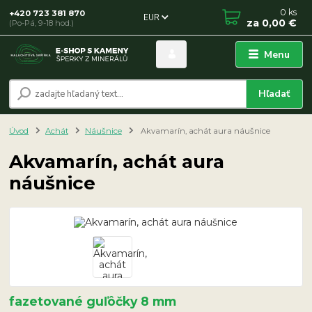
0
ks
+420 723 381 870
EUR
za
0,00 €
(Po-Pá, 9-18 hod.)
Menu
Hľadať
Úvod
Achát
Náušnice
Akvamarín, achát aura náušnice
Akvamarín, achát aura
náušnice
fazetované guľôčky 8 mm