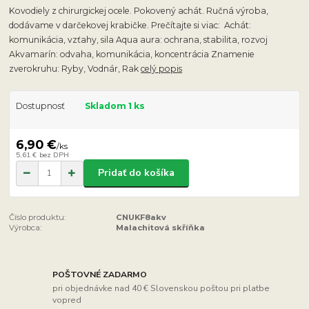
Kovodiely z chirurgickej ocele. Pokovený achát. Ručná výroba,
dodávame v darčekovej krabičke. Prečítajte si viac: Achát:
komunikácia, vzťahy, sila Aqua aura: ochrana, stabilita, rozvoj
Akvamarín: odvaha, komunikácia, koncentrácia Znamenie
zverokruhu: Ryby, Vodnár, Rak
celý popis
Dostupnosť
Skladom 1 ks
6,90 €
/
ks
5,61 €
bez DPH
Pridať do košíka
Číslo produktu:
CNUKF8akv
Výrobca:
Malachitová skříňka
POŠTOVNÉ ZADARMO
pri objednávke nad 40 € Slovenskou poštou pri platbe
vopred