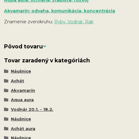
Aqua aura: ochrana, stabilita, rozvoj
Akvamarín: odvaha, komunikácia, koncentrácia
Znamenie zverokruhu:
Ryby, Vodnár, Rak
Pôvod tovaru
Tovar zaradený v kategóriách
Náušnice
Achát
Akvamarín
Aqua aura
Vodnár 20.1. - 18.2.
Náušnice
Achát aura
Náušnice