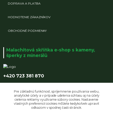
DOPRAVA A PLATBA
HODNOTENIE ZÁKAZNÍKOV
OBCHODNÉ PODMIENKY
Malachitová skříňka e-shop s kameny,
šperky z minerálů
+420 723 381 870
info@malachitovaskrinka.cz
Pre základnú funkčnosť, spríjemnenie používania webu,
analytické účely a v prípade udelenia súhlasu aj na účely
cielenia reklamy využívame súbory cookies. Nastavenie
vlastných preferencií cookies môžete kedykoľvek upraviť
odkazom v spodnej časti stránok.