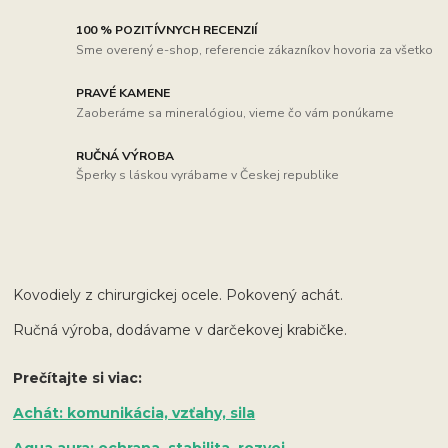
100 % POZITÍVNYCH RECENZIÍ
Sme overený e-shop, referencie zákazníkov hovoria za všetko
PRAVÉ KAMENE
Zaoberáme sa mineralógiou, vieme čo vám ponúkame
RUČNÁ VÝROBA
Šperky s láskou vyrábame v Českej republike
Kovodiely z chirurgickej ocele. Pokovený achát.
Ručná výroba, dodávame v darčekovej krabičke.
Prečítajte si viac:
Achát: komunikácia, vzťahy, sila