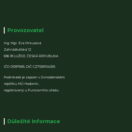
Provozovatel
Ing. Mgr. Eva Mrkusová
Zahrádkářská 12
696 18 LUŽICE,
ČESKÁ REPUBLIKA
IČO 01097695,
DIČ CZ7559134055
Podnikatel je zapsán v živnostenském
rejstříku MÚ Hodonín,
registrovaný u Puncovního úřadu.
Důležité Informace