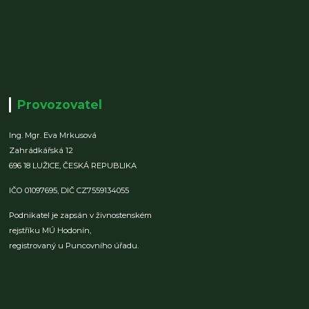
Provozovatel
Ing. Mgr. Eva Mrkusová
Zahrádkářská 12
696 18 LUŽICE,
ČESKÁ REPUBLIKA
IČO 01097695,
DIČ CZ7559134055
Podnikatel je zapsán v živnostenském
rejstříku MÚ Hodonín,
registrovaný u Puncovního úřadu.