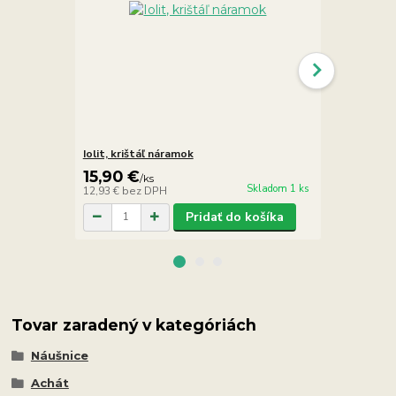
Iolit, krištáľ náramok
Krištáľ, iol
15,90 €
17,90 €
/
ks
/
Skladom 1 ks
12,93 €
bez DPH
14,55 €
bez 
Pridať do košíka
Tovar zaradený v kategóriách
Náušnice
Achát