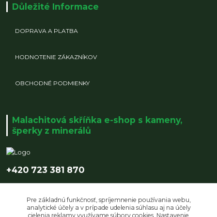
Důležité Informace
DOPRAVA A PLATBA
HODNOTENIE ZÁKAZNÍKOV
OBCHODNÉ PODMIENKY
Malachitová skříňka e-shop s kameny,
šperky z minerálů
+420 723 381 870
info@malachitovaskrinka.cz
Pre základnú funkčnosť, spríjemnenie používania webu,
analytické účely a v prípade udelenia súhlasu aj na účely
cielenia reklamy využívame súbory cookies. Nastavenie