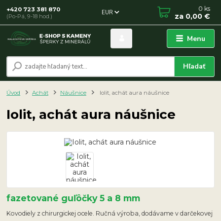
0
ks
+420 723 381 870
EUR
za
0,00 €
(Po-Pá, 9-18 hod.)
Menu
Hľadať
Úvod
Achát
Náušnice
Iolit, achát aura náušnice
Iolit, achát aura náušnice
fazetované guľôčky 5 a 8 mm
Kovodiely z chirurgickej ocele. Ručná výroba, dodávame v darčekovej