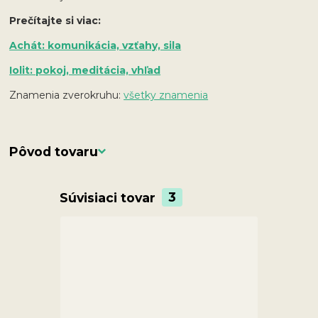
Prečítajte si viac:
Achát: komunikácia, vzťahy, sila
Iolit: pokoj, meditácia, vhľad
Znamenia zverokruhu:
všetky znamenia
Pôvod tovaru
Súvisiaci tovar
3