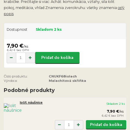
krabičke. Prečítajte si viac: Achát: komunikácia, vzťahy, sila Iolit:
pokoj, meditácia, vhľad Znamenia zverokruhu: všetky znamenia
celý
popis
Dostupnosť
Skladom 2 ks
7,90 €
/
ks
6,42 €
bez DPH
Pridať do košíka
Číslo produktu:
CNUKF68iolach
Výrobca:
Malachitová skříňka
Podobné produkty
Iolit náušnice
Skladom 2 ks
7,90 €
/
ks
6,42 €
bez DPH
Pridať do košíka