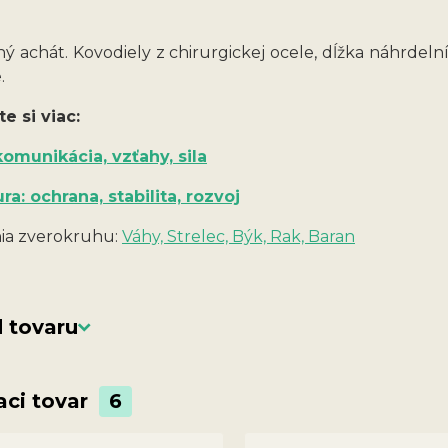
ý achát. Kovodiely z chirurgickej ocele, dĺžka náhrdel
.
te si viac:
komunikácia, vzťahy, sila
ra: ochrana, stabilita, rozvoj
a zverokruhu:
Váhy, Strelec, Býk, Rak, Baran
 tovaru
aci tovar
6