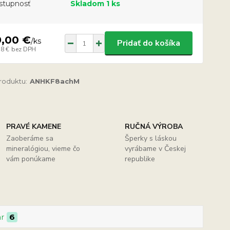
stupnosť
Skladom 1 ks
9,00 €
/
ks
Pridať do košíka
58 €
bez DPH
produktu:
ANHKF8achM
PRAVÉ KAMENE
RUČNÁ VÝROBA
Zaoberáme sa
Šperky s láskou
mineralógiou, vieme čo
vyrábame v Českej
vám ponúkame
republike
ar
6