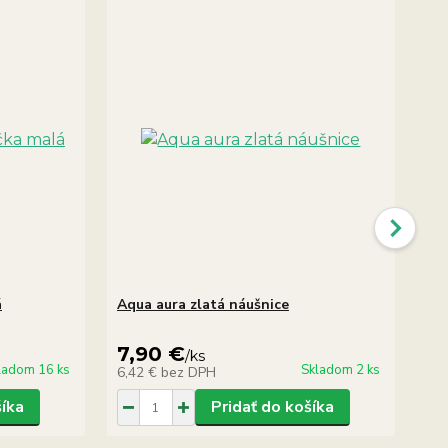
á
Aqua aura zlatá náušnice
Me
ná
7,90 €
1
/
ks
ladom 16 ks
Skladom 2 ks
6,42 €
bez DPH
11
šíka
Pridať do košíka