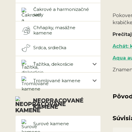
Čakrové a harmonizačné
sady
Pokoven
krabičke
Chňapky, masážne
kamene
Prečítaj
Achát: 
Srdca, srdiečka
Aqua au
Ťažítka, dekorácie
Znameni
Tromlované kamene
Pôvod
NEOPRACOVANÉ
KAMENE
Súvisi
Surové kamene