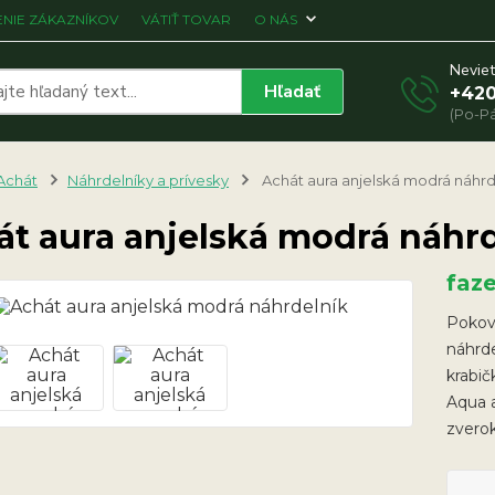
NIE ZÁKAZNÍKOV
VÁTIŤ TOVAR
O NÁS
Neviet
Hľadať
+420
(Po-Pá
Achát
Náhrdelníky a prívesky
Achát aura anjelská modrá náhrd
át aura anjelská modrá náhr
faz
Pokove
náhrd
krabič
Aqua a
zverok