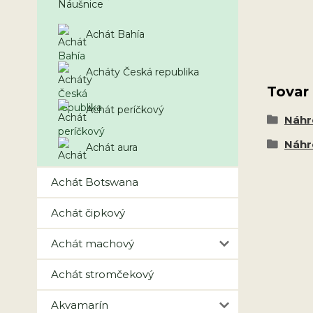
Achát Bahía
Acháty Česká republika
Tovar
Achát períčkový
Náhr
Náhr
Achát aura
Achát Botswana
Achát čipkový
Achát machový
Achát stromčekový
Akvamarín