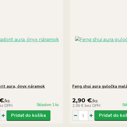
rit aura, ónyx náramok
Feng shui aura guločka mal
 €
2,90 €
/
ks
/
ks
Skladom 1 ks
Sk
ez DPH
2,36 €
bez DPH
Pridať do košíka
Pridať do ko