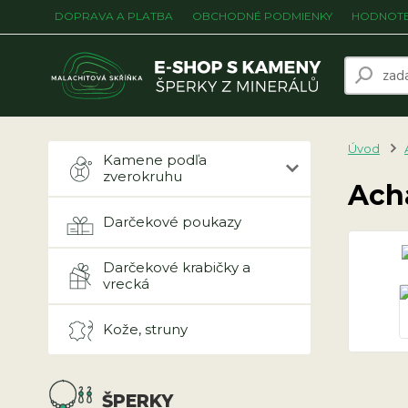
DOPRAVA A PLATBA
OBCHODNÉ PODMIENKY
HODNOTE
Úvod
Kamene podľa
zverokruhu
Ach
Darčekové poukazy
Darčekové krabičky a
vrecká
Kože, struny
ŠPERKY