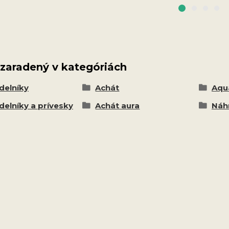
 zaradený v kategóriách
delníky
Achát
Aqu
delníky a prívesky
Achát aura
Náhr