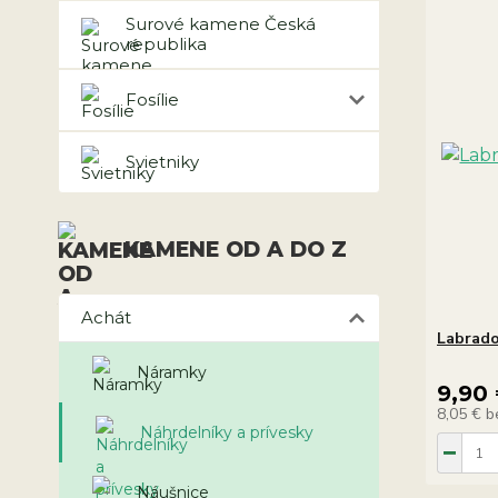
Surové kamene Česká
republika
Fosílie
Svietniky
KAMENE OD A DO Z
Achát
Labrado
Náramky
9,90
8,05 €
b
Náhrdelníky a prívesky
Náušnice