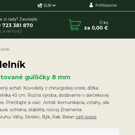
Prihlásenie
EUR
e si rady? Zavolajte.
0
ks
 723 381 870
za
0,00 €
, 9-18 hod.)
elník
delník
etované guľôčky 8 mm
ný achát. Kovodiely z chirurgickej ocele, dĺžka
elníka 43 cm. Ručná výroba, dodávame v darčekovej
ke. Prečítajte si viac: Achát: komunikácia, vzťahy, sila
ura: ochrana, stabilita, rozvoj Znamenia
ruhu: Váhy, Strelec, Býk, Rak, Baran
celý popis