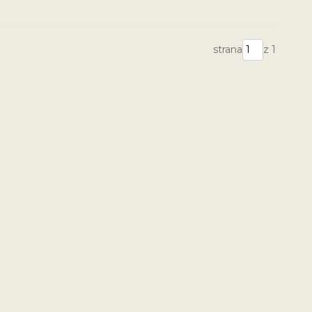
strana
z 1