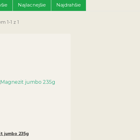
šie
Najlacnejšie
Najdrahšie
m 1-1 z 1
t jumbo 235g