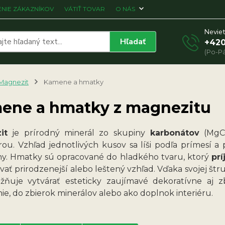
NIE ZÁKAZNÍKOV
VÁTIŤ TOVAR
O NÁS
Neviet
Hľadať
+420
(Po-Pá
Magnezit
Kamene a hmatky
ene a hmatky z magnezitu
it
je prírodný minerál zo skupiny
karbonátov
(MgCO
rou. Vzhľad jednotlivých kusov sa líši podľa prímesí 
lny. Hmatky sú opracované do hladkého tvaru, ktorý
pr
ať prirodzenejší alebo leštený vzhľad. Vďaka svojej štr
ňuje vytvárať esteticky zaujímavé dekoratívne aj 
ie, do zbierok minerálov alebo ako doplnok interiéru.