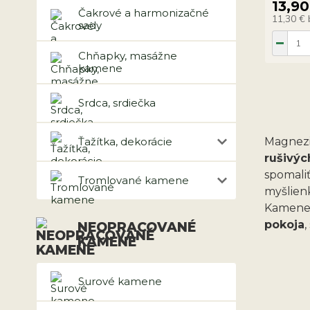
13,90
Čakrové a harmonizačné
11,30 €
sady
Chňapky, masážne
kamene
Srdca, srdiečka
Ťažítka, dekorácie
Magnezi
rušivý
spomali
Tromlované kamene
myšlien
Kamene 
pokoja
NEOPRACOVANÉ
KAMENE
Surové kamene