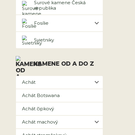
Surové kamene Česká
republika
Fosílie
Svietniky
KAMENE OD A DO Z
Achát
Achát Botswana
Achát čipkový
Achát machový