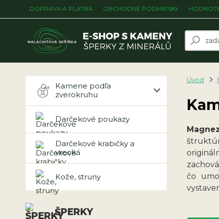
DOPRAVA A PLATBA
OBCHODNÉ PODMIENKY
HODNOTE
Úvod
Kamene podľa
zverokruhu
Kam
Darčekové poukazy
Magnez
štruktú
Darčekové krabičky a
vrecká
originá
zachováv
čo umož
Kože, struny
vystaven
ŠPERKY