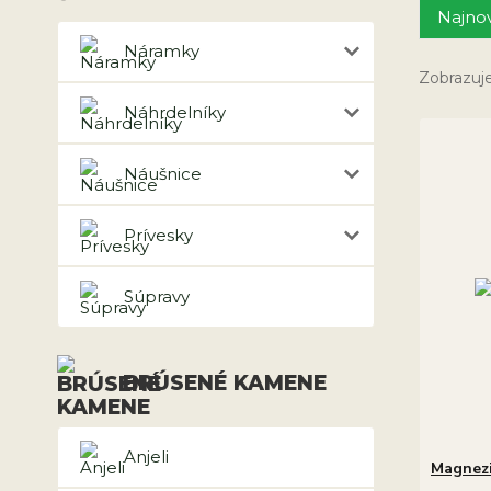
Najnov
Náramky
Zobrazuje
Náhrdelníky
Náušnice
Prívesky
Súpravy
BRÚSENÉ KAMENE
Anjeli
Magnezi