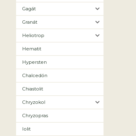
Gagát
Granát
Heliotrop
Hematit
Hypersten
Chalcedón
Chiastolit
Chryzokol
Chryzopras
Iolit