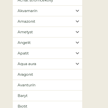
Achát stromčekový
Akvamarín
Amazonit
Ametyst
Angelit
Apatit
Aqua aura
Aragonit
Avanturín
Baryt
Biotit