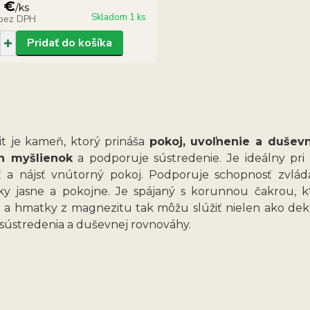
 €
/
ks
Skladom 1 ks
bez DPH
Pridať do košíka
t je kameň, ktorý prináša
pokoj, uvoľnenie a dušev
ch myšlienok
a podporuje sústredenie. Je ideálny pri
ť a nájsť vnútorný pokoj. Podporuje schopnosť zvládať
ky jasne a pokojne. Je spájaný s korunnou čakrou, 
a hmatky z magnezitu tak môžu slúžiť nielen ako dekor
, sústredenia a duševnej rovnováhy.