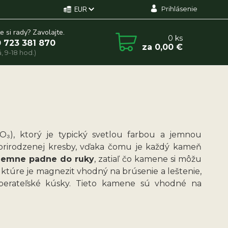
Prihlásenie
EUR
e si rady? Zavolajte.
0
ks
 723 381 870
za
0,00 €
, 9-18 hod.)
₃), ktorý je typický svetlou farbou a jemnou
a prirodzenej kresby, vďaka čomu je každý kameň
íjemne padne do ruky
, zatiaľ čo kamene si môžu
uktúre je magnezit vhodný na brúsenie a leštenie,
zberateľské kúsky. Tieto kamene sú vhodné na