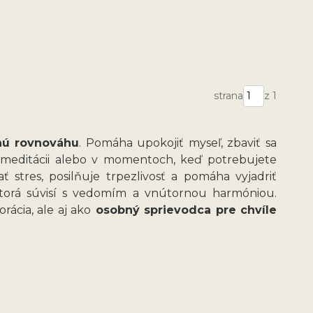
strana
z 1
nú rovnováhu
. Pomáha upokojiť myseľ, zbaviť sa
 meditácii alebo v momentoch, keď potrebujete
 stres, posilňuje trpezlivosť a pomáha vyjadriť
ktorá súvisí s vedomím a vnútornou harmóniou.
ácia, ale aj ako
osobný sprievodca pre chvíle