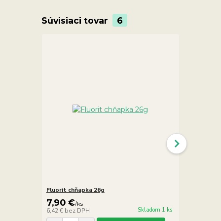
Súvisiaci tovar
6
Fluorit chňapka 26g
Fluorit chň
7,90 €
7,90 €
/
ks
/
ks
Skladom 1 ks
6,42 €
bez DPH
6,42 €
bez D