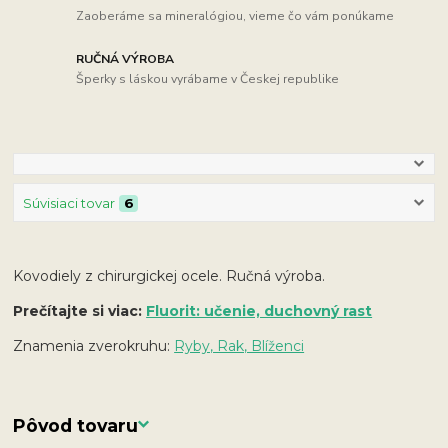
Zaoberáme sa mineralógiou, vieme čo vám ponúkame
RUČNÁ VÝROBA
Šperky s láskou vyrábame v Českej republike
Súvisiaci tovar
6
Kovodiely z chirurgickej ocele. Ručná výroba.
Prečítajte si viac:
Fluorit: učenie, duchovný rast
Znamenia zverokruhu:
Ryby, Rak, Blíženci
Pôvod tovaru