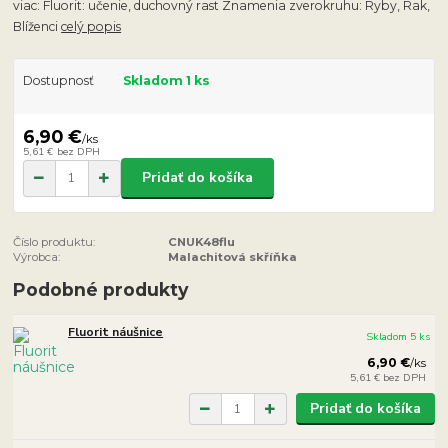
viac: Fluorit: učenie, duchovný rast Znamenia zverokruhu: Ryby, Rak,
Blíženci
celý popis
Dostupnosť
Skladom 1 ks
6,90 €
/
ks
5,61 €
bez DPH
Pridať do košíka
Číslo produktu:
CNUK48flu
Výrobca:
Malachitová skříňka
Podobné produkty
Fluorit náušnice
Skladom 5 ks
6,90 €
/
ks
5,61 €
bez DPH
Pridať do košíka