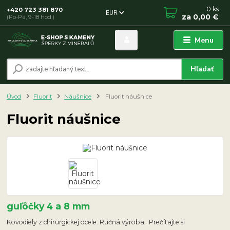
0
ks
+420 723 381 870
EUR
za
0,00 €
(Po-Pá, 9-18 hod.)
Menu
Hľadať
Úvod
Fluorit
Náušnice
Fluorit náušnice
Fluorit náušnice
guľôčky 4 a 8 mm
Kovodiely z chirurgickej ocele. Ručná výroba. Prečítajte si