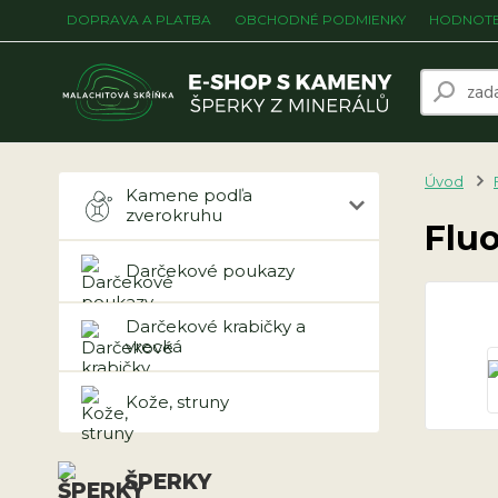
DOPRAVA A PLATBA
OBCHODNÉ PODMIENKY
HODNOTE
Úvod
Kamene podľa
zverokruhu
Fluo
Darčekové poukazy
Darčekové krabičky a
vrecká
Kože, struny
ŠPERKY