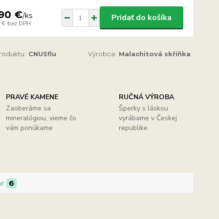
90 €
/
ks
Pridať do košíka
 €
bez DPH
produktu:
CNUSflu
Výrobca:
Malachitová skříňka
PRAVÉ KAMENE
RUČNÁ VÝROBA
Zaoberáme sa
Šperky s láskou
mineralógiou, vieme čo
vyrábame v Českej
vám ponúkame
republike
ar
6