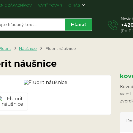
NIE ZÁKAZNÍKOV
VÁTIŤ TOVAR
O NÁS
Neviet
Hľadať
+420
(Po-Pá
Fluorit
Náušnice
Fluorit náušnice
rit náušnice
kovo
Kovodi
viac: 
zverok
Do