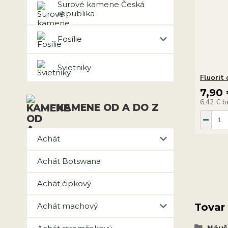
Surové kamene Česká
republika
Fosílie
Svietniky
Fluorit
7,90
6,42 €
b
KAMENE OD A DO Z
Achát
Achát Botswana
Achát čipkový
Achát machový
Tovar
Náuš