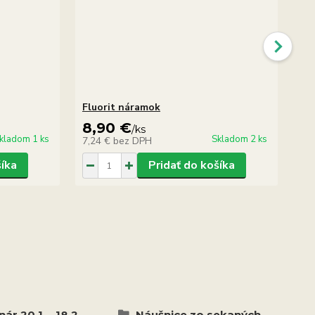
Fluorit náramok
Fl
8,90 €
7
/
ks
kladom 1 ks
Skladom 2 ks
7,24 €
bez DPH
6,
šíka
Pridať do košíka
ár 20.1. - 18.2.
Náušnice zo sekaných