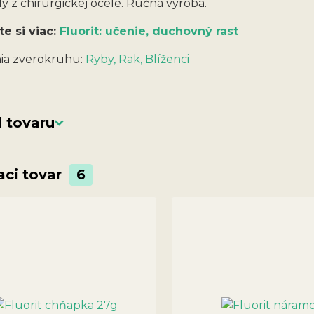
y z chirurgickej ocele. Ručná výroba.
te si viac:
Fluorit: učenie, duchovný rast
a zverokruhu:
Ryby, Rak, Blíženci
 tovaru
aci tovar
6