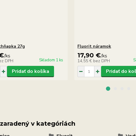
 chňapka 27g
Fluorit náramok
 €
17,90 €
/
ks
/
ks
Skladom 1 ks
S
ez DPH
14,55 €
bez DPH
Pridať do košíka
Pridať do ko
 zaradený v kategóriách
nice
Fluorit
Vodn