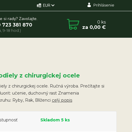
Prihlásenie
EUR
e si rady? Zavolajte.
0
ks
 723 381 870
za
0,00 €
, 9-18 hod.)
diely z chirurgickej ocele
ely z chirurgickej ocele. Ručná výroba. Prečítajte si
Fluorit: učenie, duchovný rast Znamenia
ruhu: Ryby, Rak, Blíženci
celý popis
stupnosť
Skladom 5 ks