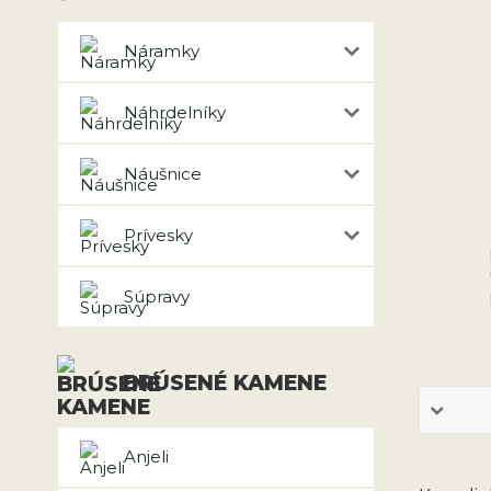
Náramky
Náhrdelníky
Náušnice
Prívesky
Súpravy
BRÚSENÉ KAMENE
Anjeli