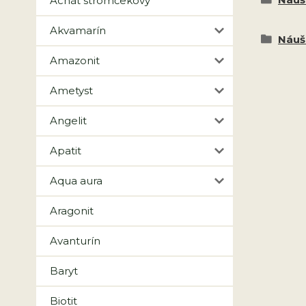
Achát stromčekový
Akvamarín
Náuš
Amazonit
Ametyst
Angelit
Apatit
Aqua aura
Aragonit
Avanturín
Baryt
Biotit