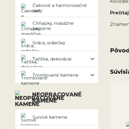
Kovodiel
Čakrové a harmonizačné
sady
Prečítaj
Chňapky, masážne
Znameni
kamene
Srdca, srdiečka
Pôvod
Ťažítka, dekorácie
Súvisi
Tromlované kamene
NEOPRACOVANÉ
KAMENE
Surové kamene