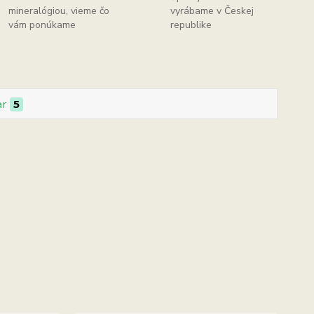
mineralógiou, vieme čo
vyrábame v Českej
vám ponúkame
republike
ar
5