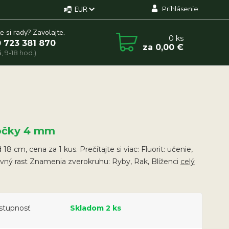
Prihlásenie
EUR
e si rady? Zavolajte.
0
ks
 723 381 870
za
0,00 €
, 9-18 hod.)
ôčky 4 mm
18 cm, cena za 1 kus. Prečítajte si viac: Fluorit: učenie,
vný rast Znamenia zverokruhu: Ryby, Rak, Blíženci
celý
stupnosť
Skladom 2 ks