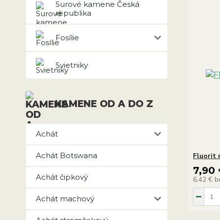
Surové kamene Česká
republika
Fosílie
Svietniky
KAMENE OD A DO Z
Achát
Achát Botswana
Fluorit
7,90
Achát čipkový
6,42 €
b
Achát machový