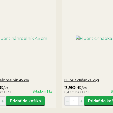
 náhrdelník 45 cm
Fluorit chňapka 26g
 €
7,90 €
/
ks
/
ks
Skladom 1 ks
S
ez DPH
6,42 €
bez DPH
Pridať do košíka
Pridať do ko