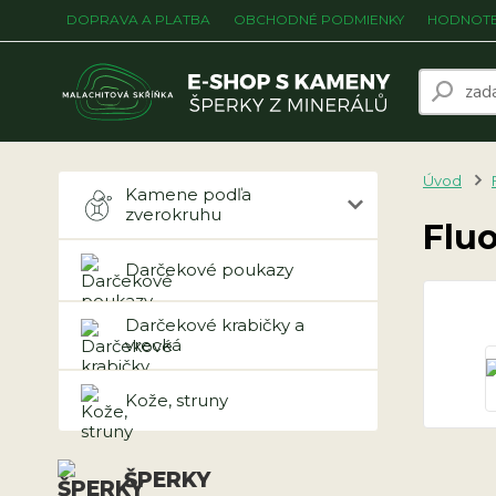
DOPRAVA A PLATBA
OBCHODNÉ PODMIENKY
HODNOTE
Úvod
Kamene podľa
zverokruhu
Flu
Darčekové poukazy
Darčekové krabičky a
vrecká
Kože, struny
ŠPERKY