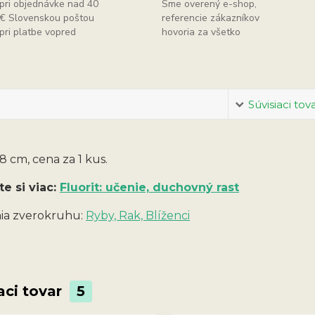
pri objednávke nad 40
Sme overený e-shop,
€ Slovenskou poštou
referencie zákazníkov
pri platbe vopred
hovoria za všetko
Súvisiaci tov
 cm, cena za 1 kus.
te si viac:
Fluorit: učenie, duchovný rast
a zverokruhu:
Ryby, Rak, Blíženci
aci tovar
5