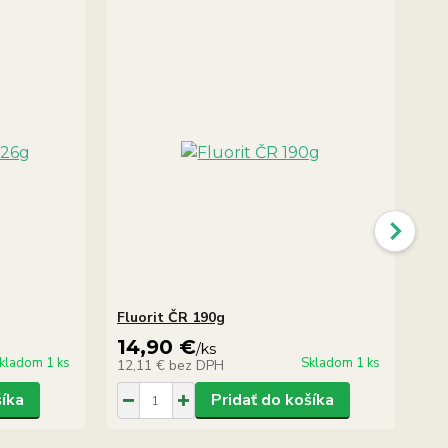
Fluorit ČR 190g
Fl
14,90 €
1
/
ks
kladom 1 ks
Skladom 1 ks
12,11 €
bez DPH
12
šíka
Pridať do košíka