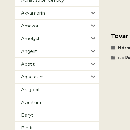
Achát stromčekový
Akvamarín
Amazonit
Tovar
Ametyst
Nár
Angelit
Guľô
Apatit
Aqua aura
Aragonit
Avanturín
Baryt
Biotit