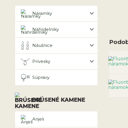
Náramky
Náhrdelníky
Podob
Náušnice
Prívesky
Súpravy
BRÚSENÉ KAMENE
Anjeli