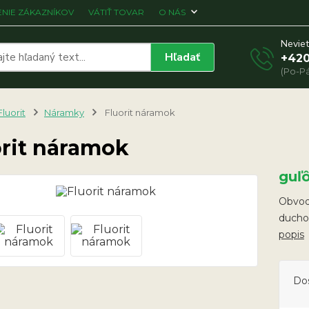
NIE ZÁKAZNÍKOV
VÁTIŤ TOVAR
O NÁS
Neviet
Hľadať
+420
(Po-Pá
Fluorit
Náramky
Fluorit náramok
orit náramok
guľ
Obvod 
ducho
popis
Do