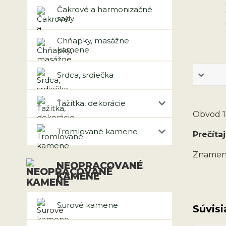
Čakrové a harmonizačné
sady
Chňapky, masážne
kamene
Srdca, srdiečka
Ťažítka, dekorácie
Obvod 18
Tromlované kamene
Prečítaj
Znameni
NEOPRACOVANÉ
KAMENE
Surové kamene
Súvisi