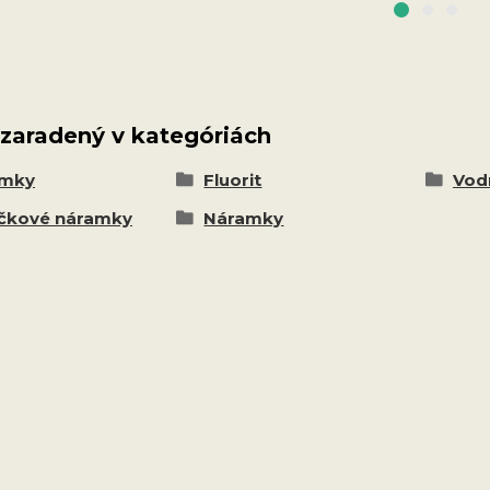
 zaradený v kategóriách
amky
Fluorit
Vodn
čkové náramky
Náramky