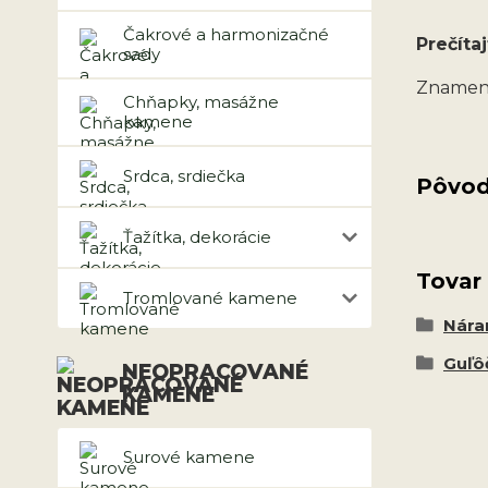
Čakrové a harmonizačné
Prečítaj
sady
Znameni
Chňapky, masážne
kamene
Srdca, srdiečka
Pôvod
Ťažítka, dekorácie
Tovar
Tromlované kamene
Nár
Guľô
NEOPRACOVANÉ
KAMENE
Surové kamene