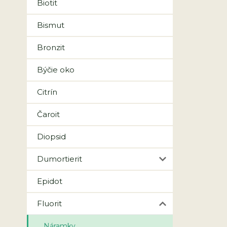
Biotit
Bismut
Bronzit
Býčie oko
Citrín
Čaroit
Diopsid
Dumortierit
Epidot
Fluorit
Náramky