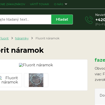
NIE ZÁKAZNÍKOV
VÁTIŤ TOVAR
O NÁS
Neviet
Hľadať
+420
(Po-Pá
Fluorit
Náramky
Fluorit náramok
orit náramok
faz
Obvod
viac: 
zverok
Do