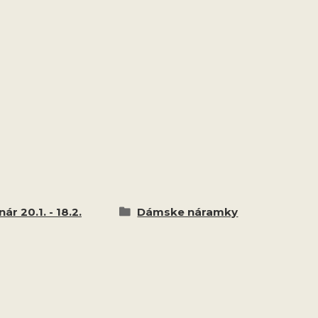
ár 20.1. - 18.2.
Dámske náramky