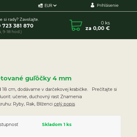
Prihlásenie
EUR
e si rady? Zavolajte.
0
ks
 723 381 870
za
0,00 €
, 9-18 hod.)
etované guľôčky 4 mm
 18 cm, dodávame v darčekovej krabičke. Prečítajte si
Fluorit: učenie, duchovný rast Znamenia
ruhu: Ryby, Rak, Blíženci
celý popis
stupnosť
Skladom 1 ks