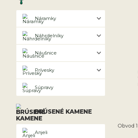
Náramky
Náhrdelníky
Náušnice
Prívesky
Súpravy
BRÚSENÉ KAMENE
Obvod 1
Anjeli