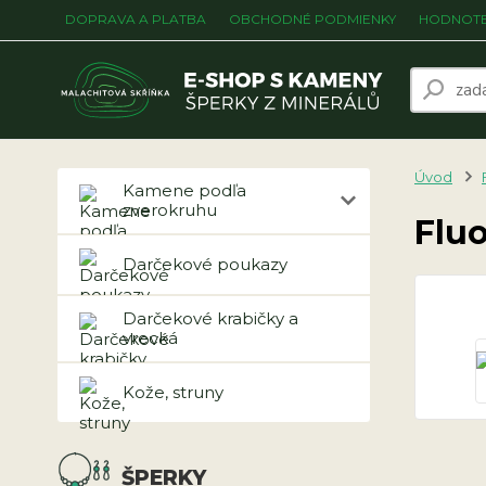
DOPRAVA A PLATBA
OBCHODNÉ PODMIENKY
HODNOTE
Úvod
Kamene podľa
zverokruhu
Flu
Darčekové poukazy
Darčekové krabičky a
vrecká
Kože, struny
ŠPERKY