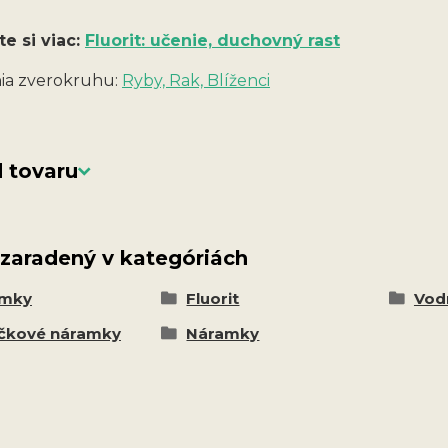
te si viac:
Fluorit: učenie, duchovný rast
a zverokruhu:
Ryby, Rak, Blíženci
 tovaru
 zaradený v kategóriách
amky
Fluorit
Vodn
čkové náramky
Náramky