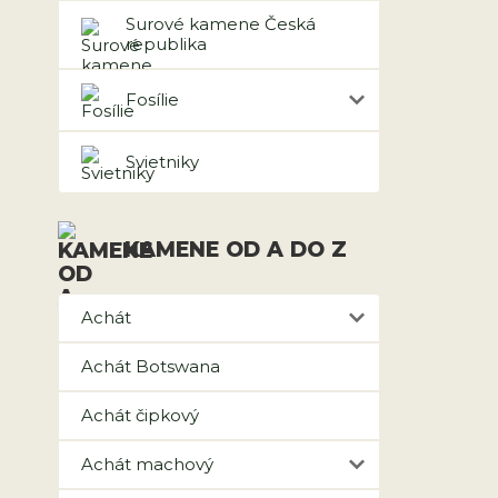
Surové kamene Česká
republika
Fosílie
Svietniky
KAMENE OD A DO Z
Achát
Achát Botswana
Achát čipkový
Achát machový