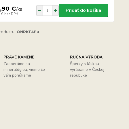
,90 €
/
ks
Pridať do košíka
 €
bez DPH
produktu:
ONRKF4flu
PRAVÉ KAMENE
RUČNÁ VÝROBA
Zaoberáme sa
Šperky s láskou
mineralógiou, vieme čo
vyrábame v Českej
vám ponúkame
republike