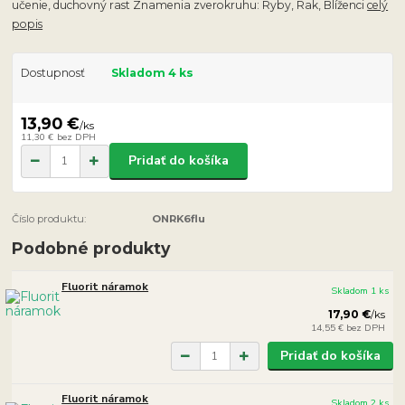
učenie, duchovný rast Znamenia zverokruhu: Ryby, Rak, Blíženci
celý
popis
Dostupnosť
Skladom 4 ks
13,90 €
/
ks
11,30 €
bez DPH
Pridať do košíka
Číslo produktu:
ONRK6flu
Podobné produkty
Fluorit náramok
Skladom 1 ks
17,90 €
/
ks
14,55 €
bez DPH
Pridať do košíka
Fluorit náramok
Skladom 2 ks