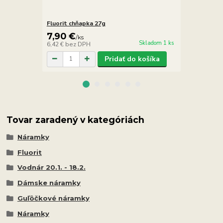
Fluorit chňapka 27g
Fluorit ČR 1
7,90 €
14,90 €
/
ks
/
Skladom 1 ks
6,42 €
bez DPH
12,11 €
bez 
Pridať do košíka
Tovar zaradený v kategóriách
Náramky
Fluorit
Vodnár 20.1. - 18.2.
Dámske náramky
Guľôčkové náramky
Náramky