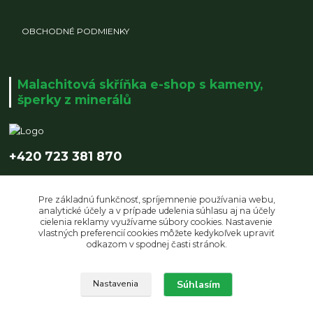
OBCHODNÉ PODMIENKY
Malachitová skříňka e-shop s kameny,
šperky z minerálů
+420 723 381 870
info@malachitovaskrinka.cz
Pre základnú funkčnosť, spríjemnenie používania webu,
analytické účely a v prípade udelenia súhlasu aj na účely
cielenia reklamy využívame súbory cookies. Nastavenie
vlastných preferencií cookies môžete kedykoľvek upraviť
odkazom v spodnej časti stránok.
Upravit sběr cookies.
Súhlasím
Nastavenia