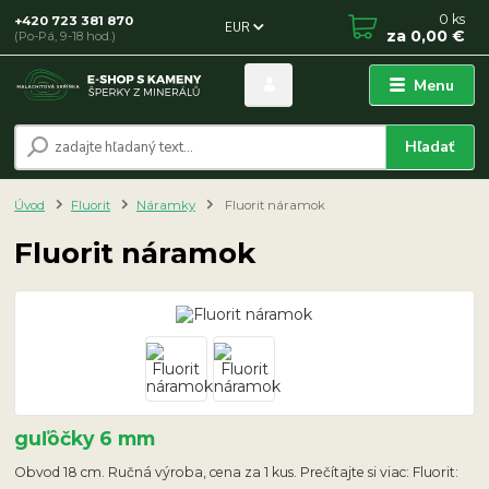
0
ks
+420 723 381 870
EUR
za
0,00 €
(Po-Pá, 9-18 hod.)
Menu
Hľadať
Úvod
Fluorit
Náramky
Fluorit náramok
Fluorit náramok
guľôčky 6 mm
Obvod 18 cm. Ručná výroba, cena za 1 kus. Prečítajte si viac: Fluorit: