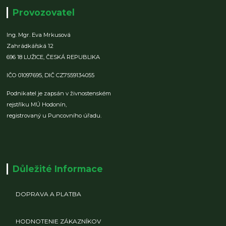
Provozovatel
Ing. Mgr. Eva Mrkusová
Zahrádkářská 12
696 18 LUŽICE,
ČESKÁ REPUBLIKA
IČO 01097695,
DIČ CZ7559134055
Podnikatel je zapsán v živnostenském
rejstříku MÚ Hodonín,
registrovaný u Puncovního úřadu.
Důležité Informace
DOPRAVA A PLATBA
HODNOTENIE ZÁKAZNÍKOV