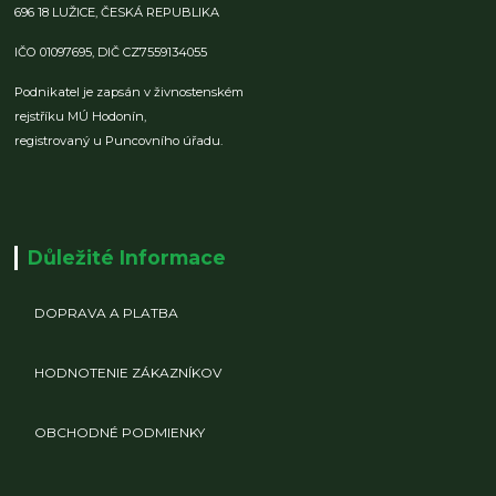
696 18 LUŽICE,
ČESKÁ REPUBLIKA
IČO 01097695,
DIČ CZ7559134055
Podnikatel je zapsán v živnostenském
rejstříku MÚ Hodonín,
registrovaný u Puncovního úřadu.
Důležité Informace
DOPRAVA A PLATBA
HODNOTENIE ZÁKAZNÍKOV
OBCHODNÉ PODMIENKY