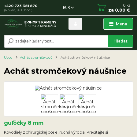
0
ks
+420 723 381 870
EUR
za
0,00 €
(Po-Pá, 9-18 hod.)
Menu
Hľadať
Úvod
Achát stromčekový
Achát stromčekový náušnice
Achát stromčekový náušnice
guľôčky 8 mm
Kovodiely z chirurgickej ocele, ručná výroba. Prečítajte si