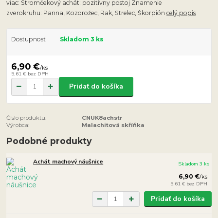
viac: Stromčekový achát: pozitívny postoj Znamenie
zverokruhu: Panna, Kozorožec, Rak, Strelec, Škorpión
celý popis
Dostupnosť
Skladom 3 ks
6,90 €
/
ks
5,61 €
bez DPH
Pridať do košíka
Číslo produktu:
CNUK8achstr
Výrobca:
Malachitová skříňka
Podobné produkty
Achát machový náušnice
Skladom 3 ks
6,90 €
/
ks
5,61 €
bez DPH
Pridať do košíka