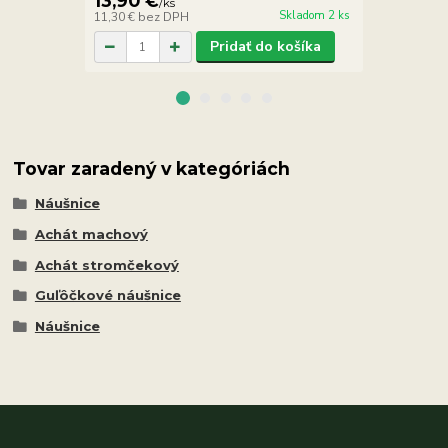
13,90 €
9,90 €
/
ks
/
k
Skladom 2 ks
11,30 €
bez DPH
8,05 €
bez D
Pridať do košíka
Tovar zaradený v kategóriách
Náušnice
Achát machový
Achát stromčekový
Guľôčkové náušnice
Náušnice