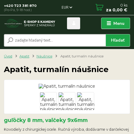
0
ks
+420 723 381 870
EUR
za
0,00 €
(Po-Pá, 9-18 hod.)
Menu
Hľadať
Úvod
Apatit
Náušnice
Apatit, turmalín náušnice
Apatit, turmalín náušnice
guľôčky 8 mm, valčeky 9x6mm
Kovodiely z chirurgickej ocele. Ručná výroba, dodávame v darčekovej