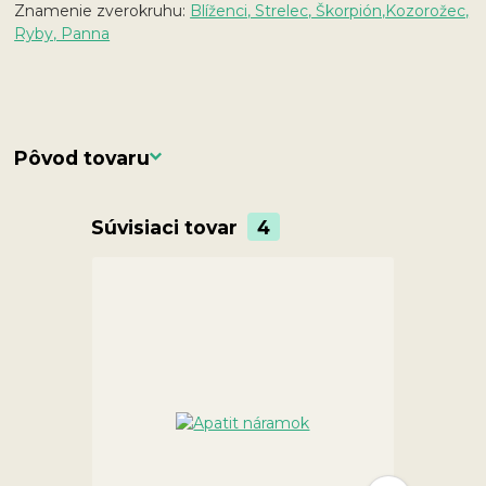
Znamenie zverokruhu:
Blíženci, Strelec, Škorpión,
Kozorožec,
Ryby, Panna
Pôvod tovaru
Súvisiaci tovar
4