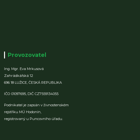
Provozovatel
Ing. Mgr. Eva Mrkusová
Zahrádkářská 12
696 18 LUŽICE,
ČESKÁ REPUBLIKA
IČO 01097695,
DIČ CZ7559134055
Podnikatel je zapsán v živnostenském
rejstříku MÚ Hodonín,
registrovaný u Puncovního úřadu.