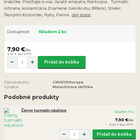
krabičke. Prečítajte si viac: Apatit: empatia, filantropia Turmalín:
ochrana, koncentrácia Znamenie zverokruhu: Blíženci, Strelec,
Škorpión,Kozorožec, Ryby, Panna
celý popis
Dostupnosť
Skladom 2 ks
7,90 €
/
ks
6,42 €
bez DPH
Pridať do košíka
Číslo produktu:
CNUK10Vturapa
Výrobca:
Malachitová skříňka
Podobné produkty
Čierny turmalín náušnice
Skladom 5 ks
7,90 €
/
ks
6,42 €
bez DPH
Pridať do košíka