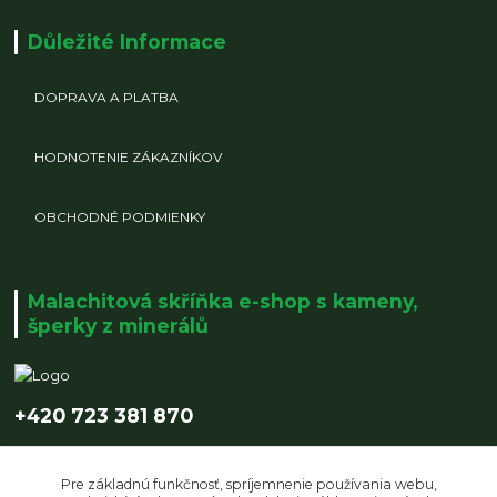
Důležité Informace
DOPRAVA A PLATBA
HODNOTENIE ZÁKAZNÍKOV
OBCHODNÉ PODMIENKY
Malachitová skříňka e-shop s kameny,
šperky z minerálů
+420 723 381 870
info@malachitovaskrinka.cz
Pre základnú funkčnosť, spríjemnenie používania webu,