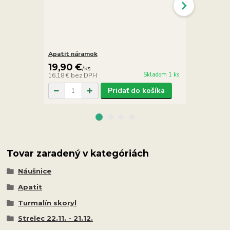
Apatit náramok
Apatit náuš
19,90 €
6,90 €
/
ks
/
k
Skladom 1 ks
16,18 €
bez DPH
5,61 €
bez D
Pridať do košíka
Tovar zaradený v kategóriách
Náušnice
Apatit
Turmalín skoryl
Strelec 22.11. - 21.12.