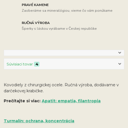
PRAVÉ KAMENE
Zaoberáme sa mineralógiou, vieme čo vám ponúkame
RUČNÁ VÝROBA
Šperky s láskou vyrábame v Českej republike
Súvisiaci tovar
4
Kovodiely z chirurgickej ocele. Ručná výroba, dodávame v
darčekovej krabičke.
Prečítajte si viac:
Apatit: empatia, filantropia
Turmalín: ochrana, koncentrácia