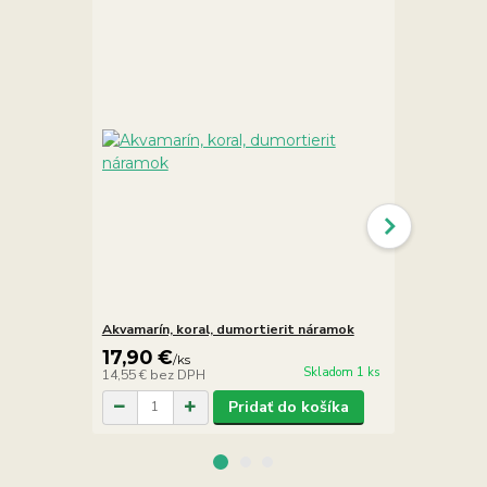
Akvamarín, koral, dumortierit náramok
Dumortierit
17,90 €
13,90 €
/
ks
/
Skladom 1 ks
14,55 €
bez DPH
11,30 €
bez 
Pridať do košíka