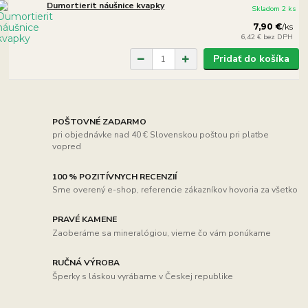
Dumortierit náušnice kvapky
Skladom 2 ks
7,90 €
/
ks
6,42 €
bez DPH
Pridať do košíka
POŠTOVNÉ ZADARMO
pri objednávke nad 40 € Slovenskou poštou pri platbe
vopred
100 % POZITÍVNYCH RECENZIÍ
Sme overený e-shop, referencie zákazníkov hovoria za všetko
PRAVÉ KAMENE
Zaoberáme sa mineralógiou, vieme čo vám ponúkame
RUČNÁ VÝROBA
Šperky s láskou vyrábame v Českej republike