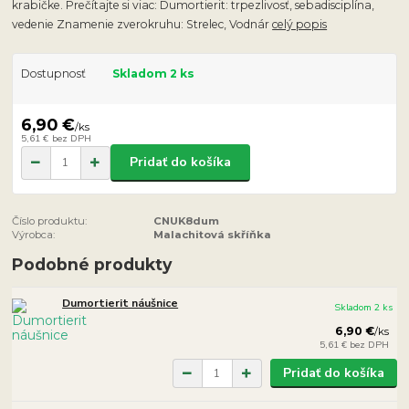
krabičke. Prečítajte si viac: Dumortierit: trpezlivosť, sebadisciplína,
vedenie Znamenie zverokruhu: Strelec, Vodnár
celý popis
Dostupnosť
Skladom 2 ks
6,90 €
/
ks
5,61 €
bez DPH
Pridať do košíka
Číslo produktu:
CNUK8dum
Výrobca:
Malachitová skříňka
Podobné produkty
Dumortierit náušnice
Skladom 2 ks
6,90 €
/
ks
5,61 €
bez DPH
Pridať do košíka