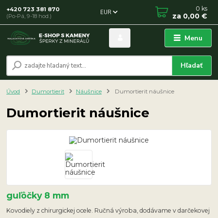
0
ks
+420 723 381 870
EUR
za
0,00 €
(Po-Pá, 9-18 hod.)
Menu
Hľadať
Úvod
Dumortierit
Náušnice
Dumortierit náušnice
Dumortierit náušnice
guľôčky 8 mm
Kovodiely z chirurgickej ocele. Ručná výroba, dodávame v darčekovej