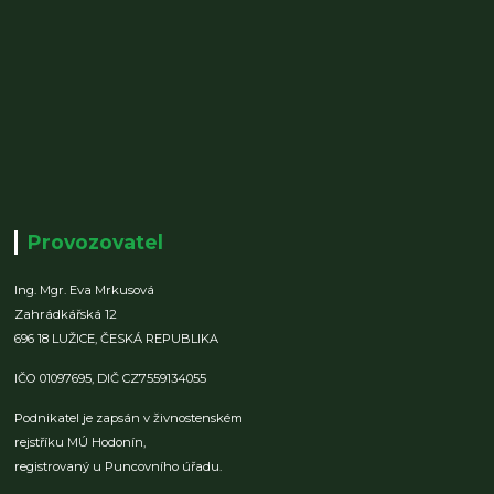
Provozovatel
Ing. Mgr. Eva Mrkusová
Zahrádkářská 12
696 18 LUŽICE,
ČESKÁ REPUBLIKA
IČO 01097695,
DIČ CZ7559134055
Podnikatel je zapsán v živnostenském
rejstříku MÚ Hodonín,
registrovaný u Puncovního úřadu.