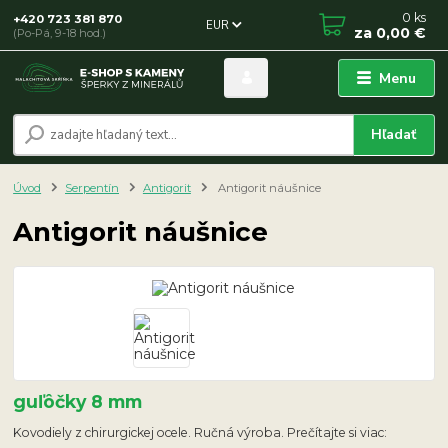
0
ks
+420 723 381 870
EUR
za
0,00 €
(Po-Pá, 9-18 hod.)
Menu
Hľadať
Úvod
Serpentín
Antigorit
Antigorit náušnice
Antigorit náušnice
guľôčky 8 mm
Kovodiely z chirurgickej ocele. Ručná výroba. Prečítajte si viac: