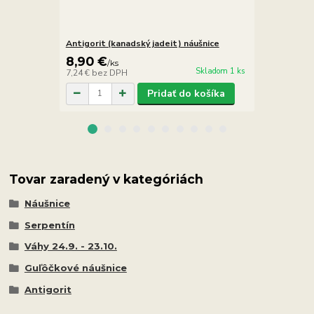
Antigorit (kanadský jadeit) náušnice
Antigorit (k
8,90 €
8,90 €
/
ks
/
k
Skladom 1 ks
7,24 €
bez DPH
7,24 €
bez D
Pridať do košíka
Tovar zaradený v kategóriách
Náušnice
Serpentín
Váhy 24.9. - 23.10.
Guľôčkové náušnice
Antigorit