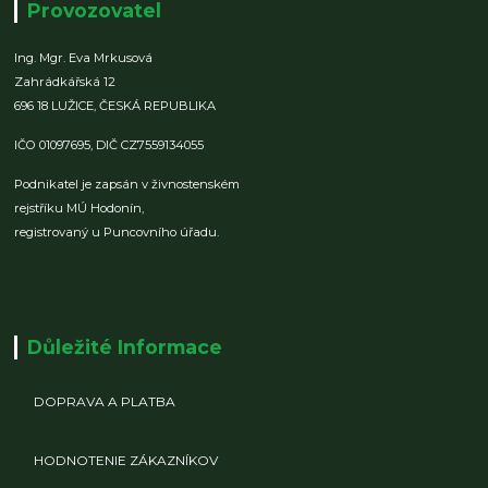
Provozovatel
Ing. Mgr. Eva Mrkusová
Zahrádkářská 12
696 18 LUŽICE,
ČESKÁ REPUBLIKA
IČO 01097695,
DIČ CZ7559134055
Podnikatel je zapsán v živnostenském
rejstříku MÚ Hodonín,
registrovaný u Puncovního úřadu.
Důležité Informace
DOPRAVA A PLATBA
HODNOTENIE ZÁKAZNÍKOV