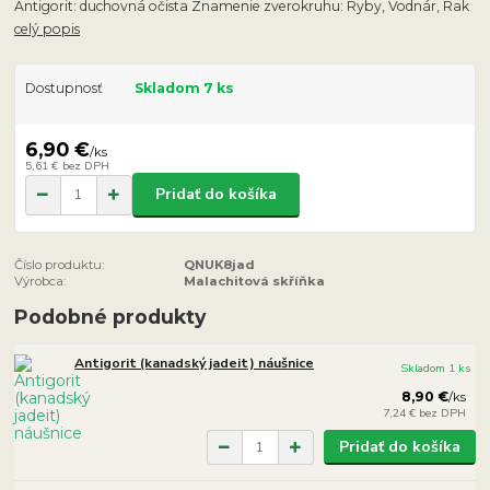
Antigorit: duchovná očista Znamenie zverokruhu: Ryby, Vodnár, Rak
celý popis
Dostupnosť
Skladom 7 ks
6,90 €
/
ks
5,61 €
bez DPH
Pridať do košíka
Číslo produktu:
QNUK8jad
Výrobca:
Malachitová skříňka
Podobné produkty
Antigorit (kanadský jadeit) náušnice
Skladom 1 ks
8,90 €
/
ks
7,24 €
bez DPH
Pridať do košíka