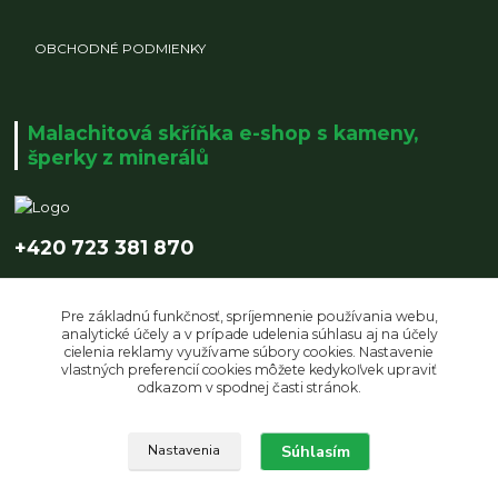
OBCHODNÉ PODMIENKY
Malachitová skříňka e-shop s kameny,
šperky z minerálů
+420 723 381 870
info@malachitovaskrinka.cz
Pre základnú funkčnosť, spríjemnenie používania webu,
analytické účely a v prípade udelenia súhlasu aj na účely
cielenia reklamy využívame súbory cookies. Nastavenie
vlastných preferencií cookies môžete kedykoľvek upraviť
odkazom v spodnej časti stránok.
Upravit sběr cookies.
Súhlasím
Nastavenia