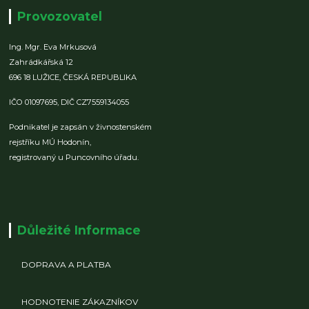
Provozovatel
Ing. Mgr. Eva Mrkusová
Zahrádkářská 12
696 18 LUŽICE,
ČESKÁ REPUBLIKA
IČO 01097695,
DIČ CZ7559134055
Podnikatel je zapsán v živnostenském
rejstříku MÚ Hodonín,
registrovaný u Puncovního úřadu.
Důležité Informace
DOPRAVA A PLATBA
HODNOTENIE ZÁKAZNÍKOV