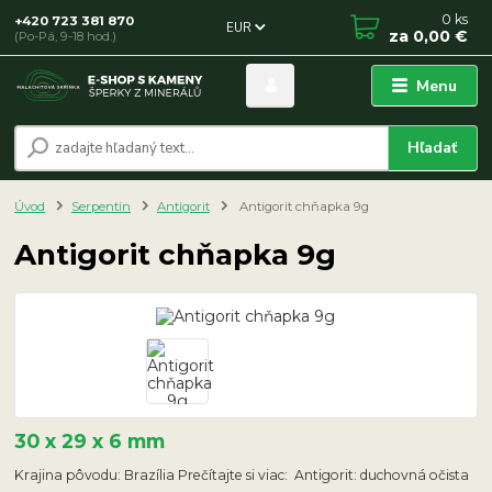
0
ks
+420 723 381 870
EUR
za
0,00 €
(Po-Pá, 9-18 hod.)
Menu
Hľadať
Úvod
Serpentín
Antigorit
Antigorit chňapka 9g
Antigorit chňapka 9g
30 x 29 x 6 mm
Krajina pôvodu: Brazília Prečítajte si viac: Antigorit: duchovná očista