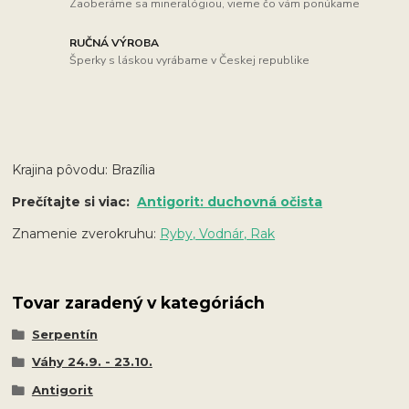
Zaoberáme sa mineralógiou, vieme čo vám ponúkame
RUČNÁ VÝROBA
Šperky s láskou vyrábame v Českej republike
Krajina pôvodu: Brazília
Prečítajte si viac:
Antigorit: duchovná očista
Znamenie zverokruhu:
Ryby, Vodnár, Rak
Tovar zaradený v kategóriách
Serpentín
Váhy 24.9. - 23.10.
Antigorit