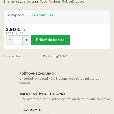
Znamenie zverokruhu: Ryby, Vodnár, Rak
celý popis
Dostupnosť
Skladom 1 ks
2,90 €
/
ks
2,36 €
bez DPH
Pridať do košíka
Číslo produktu:
OHMantg19-9,5
POŠTOVNÉ ZADARMO
pri objednávke nad 40 € Slovenskou poštou pri platbe
vopred
100 % POZITÍVNYCH RECENZIÍ
Sme overený e-shop, referencie zákazníkov hovoria za všetko
PRAVÉ KAMENE