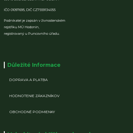
IČO 01097695,
DIČ CZ7559134055
Podnikatel je zapsán v živnostenském
rejstříku MÚ Hodonín,
registrovaný u Puncovního úřadu.
Důležité Informace
DOPRAVA A PLATBA
HODNOTENIE ZÁKAZNÍKOV
OBCHODNÉ PODMIENKY