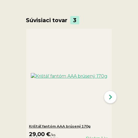
Súvisiaci tovar
3
Krištáľ fantóm AAA brúsený 170g
Krištáľ fan
29,00 €
39,00 €
/
ks
/