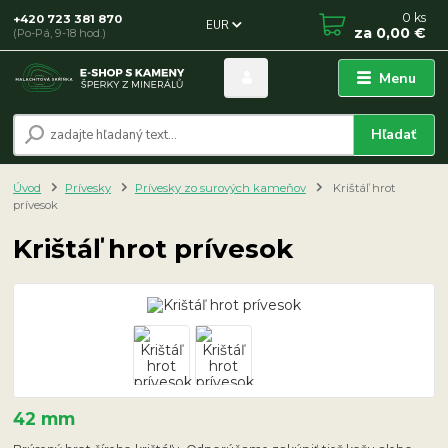
0
ks
+420 723 381 870
EUR
za
0,00 €
(Po-Pá, 9-18 hod.)
Menu
Hľadať
Úvod
Prívesky
Prívesky zo surových kameňov
Krištáľ hrot
prívesok
Krištáľ hrot prívesok
42 mm