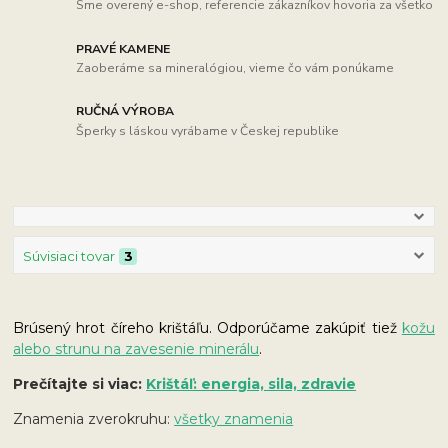
Sme overený e-shop, referencie zákazníkov hovoria za všetko
PRAVÉ KAMENE
Zaoberáme sa mineralógiou, vieme čo vám ponúkame
RUČNÁ VÝROBA
Šperky s láskou vyrábame v Českej republike
Súvisiaci tovar
3
Brúsený hrot číreho krištáľu. Odporúčame zakúpiť tiež
kožu
alebo strunu na zavesenie minerálu
.
Prečítajte si viac:
Krištáľ: energia, sila, zdravie
Znamenia zverokruhu:
všetky znamenia