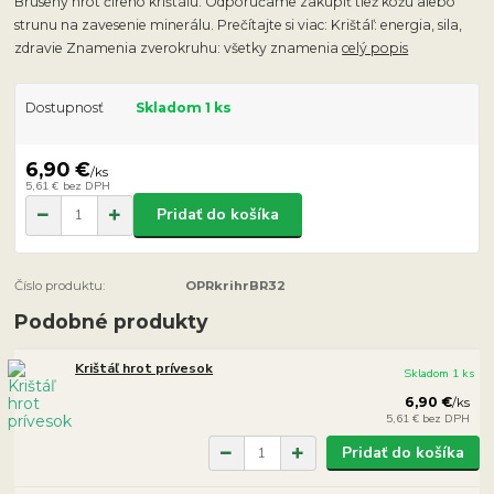
Brúsený hrot číreho krištáľu. Odporúčame zakúpiť tiež kožu alebo
strunu na zavesenie minerálu. Prečítajte si viac: Krištáľ: energia, sila,
zdravie Znamenia zverokruhu: všetky znamenia
celý popis
Dostupnosť
Skladom 1 ks
6,90 €
/
ks
5,61 €
bez DPH
Pridať do košíka
Číslo produktu:
OPRkrihrBR32
Podobné produkty
Krištáľ hrot prívesok
Skladom 1 ks
6,90 €
/
ks
5,61 €
bez DPH
Pridať do košíka