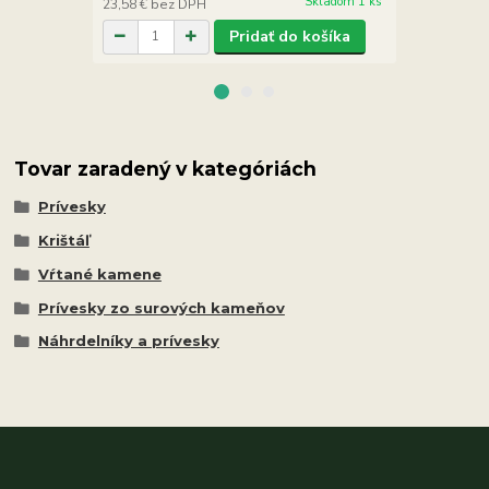
Skladom 1 ks
23,58 €
bez DPH
31,71 €
bez 
Pridať do košíka
Tovar zaradený v kategóriách
Prívesky
Krištáľ
Vŕtané kamene
Prívesky zo surových kameňov
Náhrdelníky a prívesky