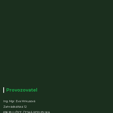
Provozovatel
Ing. Mgr. Eva Mrkusová
Zahrádkářská 12
696 18 LUŽICE,
ČESKÁ REPUBLIKA