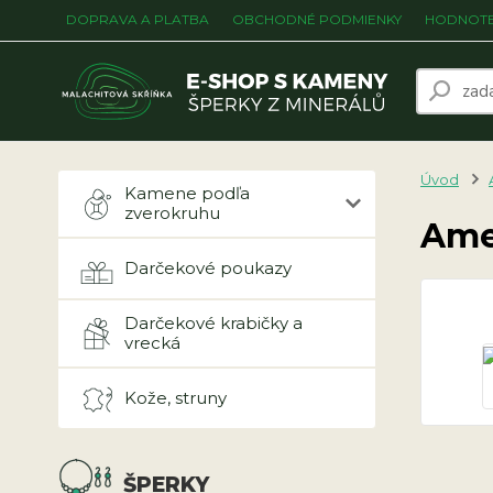
DOPRAVA A PLATBA
OBCHODNÉ PODMIENKY
HODNOTE
Úvod
Kamene podľa
zverokruhu
Amet
Darčekové poukazy
Darčekové krabičky a
vrecká
Kože, struny
ŠPERKY