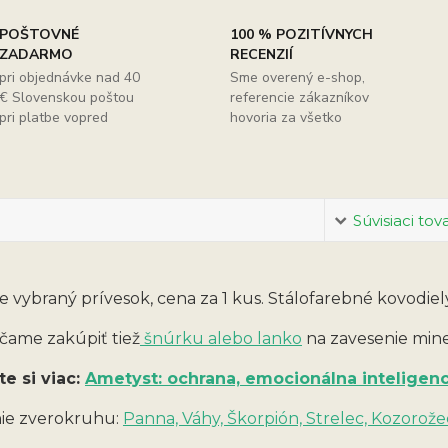
POŠTOVNÉ
100 % POZITÍVNYCH
ZADARMO
RECENZIÍ
pri objednávke nad 40
Sme overený e-shop,
€ Slovenskou poštou
referencie zákazníkov
pri platbe vopred
hovoria za všetko
Súvisiaci tov
 vybraný prívesok, cena za 1 kus. Stálofarebné kovodiel
ame zakúpiť tiež
šnúrku alebo lanko
na zavesenie min
te si viac:
Ametyst: ochrana, emocionálna inteligenc
ie zverokruhu:
Panna, Váhy, Škorpión, Strelec, Kozorože