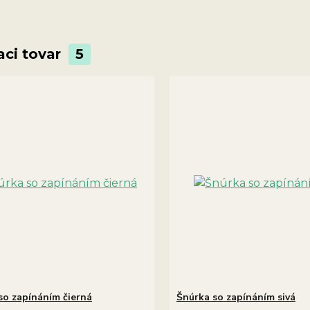
aci tovar
5
so zapínáním čierná
Šnúrka so zapínáním sivá