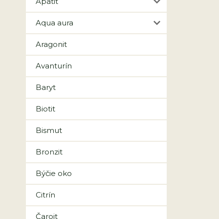
Apatit
Aqua aura
Aragonit
Avanturín
Baryt
Biotit
Bismut
Bronzit
Býčie oko
Citrín
Čaroit