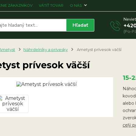
NIE ZÁKAZNÍKOV
VÁTIŤ TOVAR
O NÁS
Neviet
Hľadať
+420
(Po-Pá
Ametyst
Náhrdelníky a prívesky
Ametyst prívesok väčší
yst prívesok väčší
15-
Náhodn
kovod
alebo 
ochra
zverok
celý p