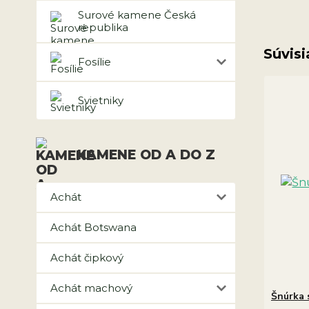
Surové kamene Česká
republika
Súvisi
Fosílie
Svietniky
KAMENE OD A DO Z
Achát
Achát Botswana
Achát čipkový
Achát machový
Šnúrka 