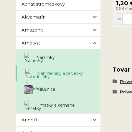
1,20 
Achát stromčekový
0,98 €
b
Akvamarín
Amazonit
Ametyst
Náramky
Tovar
Náhrdelníky a prívesky
Prív
Náušnice
Prív
Hmatky a kamene
Angelit