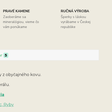
PRAVÉ KAMENE
RUČNÁ VÝROBA
Zaoberáme sa
Šperky s láskou
mineralógiou, vieme čo
vyrábame v Českej
vám ponúkame
republike
ar
5
y z obyčajného kovu.
erálu.
ia
c, Ryby