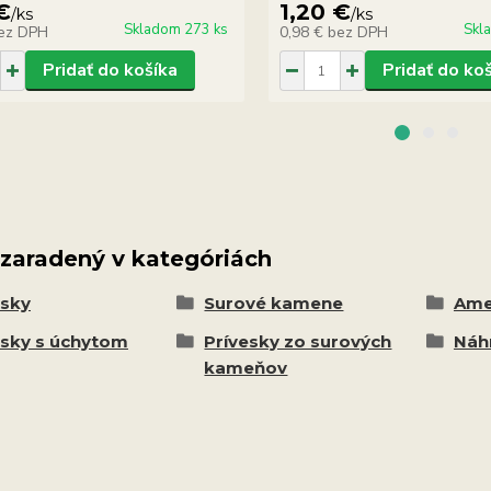
€
1,20 €
/
ks
/
ks
Skladom 273 ks
Skl
ez DPH
0,98 €
bez DPH
Pridať do košíka
Pridať do ko
 zaradený v kategóriách
esky
Surové kamene
Ame
esky s úchytom
Prívesky zo surových
Náhr
kameňov