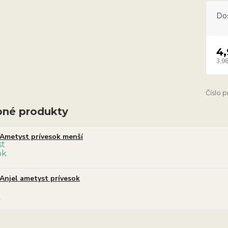
Do
4
3,98
Číslo 
né produkty
Ametyst prívesok menší
Anjel ametyst prívesok