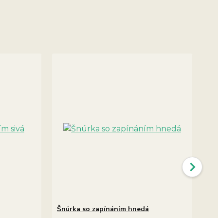
Šnúrka so zapínáním hnedá
Am