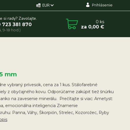
Prihlásenie
EUR
e si rady? Zavolajte.
0
ks
 723 381 870
za
0,00 €
, 9-18 hod.)
25 mm
e vybraný prívesok, cena za 1 kus. Stálofarebné
iely z obyčajného kovu. Odporúčame zakúpiť tiež šnúrku
lanko na zavesenie minerálu. Prečítajte si viac: Ametyst:
na, emocionálna inteligencia Znamenie
ruhu: Panna, Váhy, Škorpión, Strelec, Kozorožec, Ryby
opis