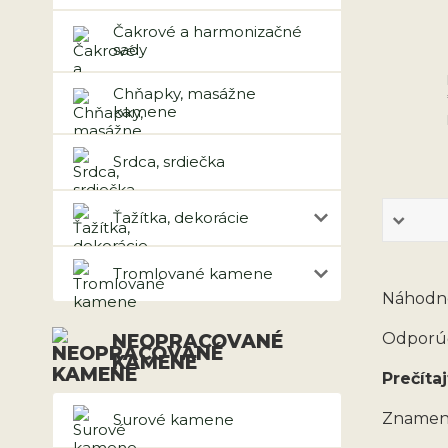
Čakrové a harmonizačné
sady
Chňapky, masážne
kamene
Srdca, srdiečka
Ťažítka, dekorácie
Tromlované kamene
Náhodne
Odporúč
NEOPRACOVANÉ
KAMENE
Prečítaj
Znamen
Surové kamene