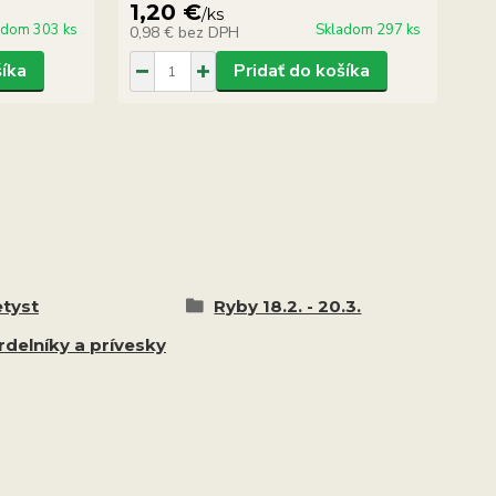
1,20 €
1
/
ks
adom 303 ks
Skladom 297 ks
0,98 €
bez DPH
13
šíka
Pridať do košíka
tyst
Ryby 18.2. - 20.3.
delníky a prívesky