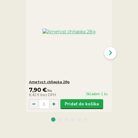
Ametyst chňapka 28g
Ametyst náh
7,90 €
49,00 €
/
ks
Skladom 1 ks
6,42 €
bez DPH
39,84 €
bez 
Pridať do košíka