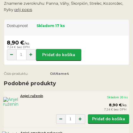
Znamenie zverokruhu: Panna, Váhy, Škorpión, Strelec, Kozorožec,
Ryby
celý popis
Dostupnosť
Skladom 17 ks
8,90 €
/
ks
7,24 €
bez DPH
Pridať do košíka
Číslo produktu:
OAName4
Podobné produkty
Anjel ruženín
Skladom 20 ks
8,90 €
/
ks
7,24 €
bez DPH
Pridať do košíka
Anjel ametyst prívesok