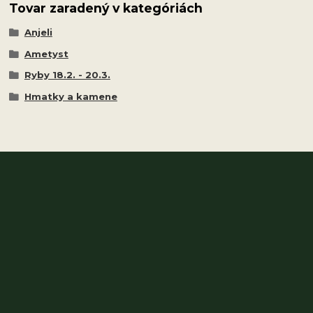
Tovar zaradený v kategóriách
Anjeli
Ametyst
Ryby 18.2. - 20.3.
Hmatky a kamene