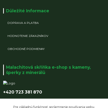
Důležité Informace
DOPRAVA A PLATBA
HODNOTENIE ZÁKAZNÍKOV
OBCHODNÉ PODMIENKY
Malachitová skříňka e-shop s kameny,
šperky z minerálů
+420 723 381 870
info@malachitovaskrinka.cz
Pre základnú funkčnosť, spríjemnenie používania webu,