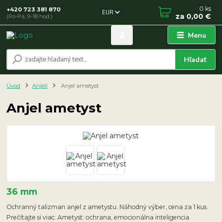
0
ks
+420 723 381 870
EUR
za
0,00 €
(Po-Pá, 9-18 hod.)
Menu
Hľadať
Úvod
Anjeli
Anjel ametyst
Anjel ametyst
36 mm
Ochranný talizman anjel z ametystu. Náhodný výber, cena za 1 kus.
Prečítajte si viac: Ametyst: ochrana, emocionálna inteligencia