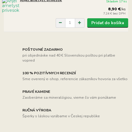
Skladom 17 ks
8,90 €
/
ks
7,24 €
bez DPH
Pridať do košíka
POŠTOVNÉ ZADARMO
pri objednávke nad 40 € Slovenskou poštou pri platbe
vopred
100 % POZITÍVNYCH RECENZIÍ
Sme overený e-shop, referencie zákazníkov hovoria za všetko
PRAVÉ KAMENE
Zaoberáme sa mineralógiou, vieme čo vám ponúkame
RUČNÁ VÝROBA
Šperky s láskou vyrábame v Českej republike