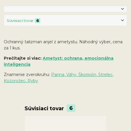
Súvisiaci tovar
6
Ochranný talizman anjel z ametystu. Náhodný výber, cena
za 1 kus.
Prečítajte si viac:
Ametyst: ochrana, emocionálna
inteligencia
Znamenie zverokruhu:
Panna, Váhy, Škorpión, Strelec,
Kozorožec, Ryby
Súvisiaci tovar
6