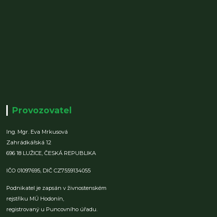
Provozovatel
Ing. Mgr. Eva Mrkusová
Zahrádkářská 12
696 18 LUŽICE,
ČESKÁ REPUBLIKA
IČO 01097695,
DIČ CZ7559134055
Podnikatel je zapsán v živnostenském
rejstříku MÚ Hodonín,
registrovaný u Puncovního úřadu.