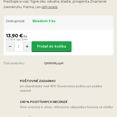
Prečítajte si viac: Tigrie oko: odvaha, šťastie, prosperita Znamenie
zverokruhu: Panna, Lev
celý popis
Dostupnosť
Skladom 3 ks
13,90 €
/
ks
11,30 €
bez DPH
Pridať do košíka
Číslo produktu:
QNRK8tygM
POŠTOVNÉ ZADARMO
pri objednávke nad 40 € Slovenskou poštou pri platbe
vopred
100 % POZITÍVNYCH RECENZIÍ
Sme overený e-shop, referencie zákazníkov hovoria za všetko