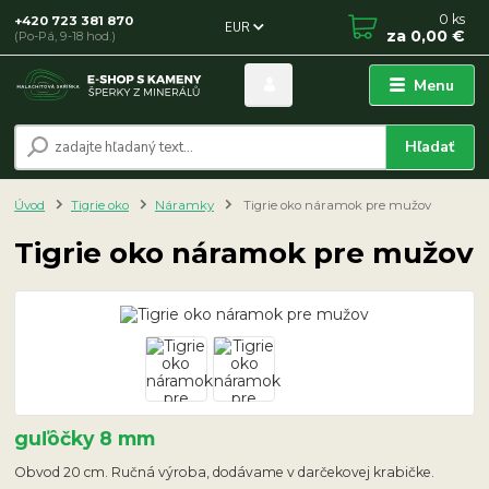
0
ks
+420 723 381 870
EUR
za
0,00 €
(Po-Pá, 9-18 hod.)
Menu
Hľadať
Úvod
Tigrie oko
Náramky
Tigrie oko náramok pre mužov
Tigrie oko náramok pre mužov
guľôčky 8 mm
Obvod 20 cm. Ručná výroba, dodávame v darčekovej krabičke.