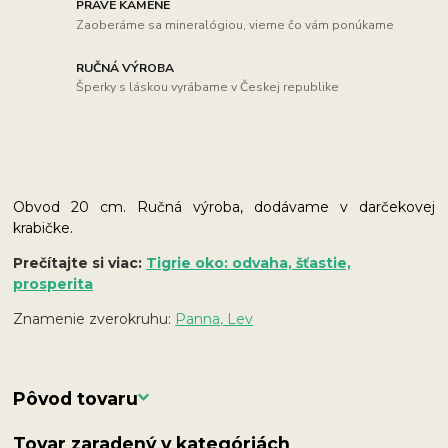
PRAVÉ KAMENE
Zaoberáme sa mineralógiou, vieme čo vám ponúkame
RUČNÁ VÝROBA
Šperky s láskou vyrábame v Českej republike
Obvod 20 cm.
Ručná výroba, dodávame v darčekovej
krabičke.
Prečítajte si viac:
Tigrie oko: odvaha, šťastie,
prosperita
Znamenie zverokruhu:
Panna, Lev
Pôvod tovaru
Tovar zaradený v kategóriách