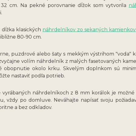
 32 cm. Na pekné porovnanie dĺžok som vytvorila
ná
.
 dĺžka klasických
náhrdelníkov zo sekaných kamienkov
ibližne 80-90 cm.
erne, puzdrové alebo šaty s mekkým výstrihom "voda"
, zvyčajne volím náhrdelník z malých fasetovaných kam
é obopnutie okolo krku. Skvelým doplnkom sú minimal
žte nastaviť podľa potrieb.
 vyrábaných náhrdelníkoch z 8 mm korálok je možné dĺ
lu, vždy po domluve. Neváhajte napísať svoju požiad
oritne a bez odkladov.