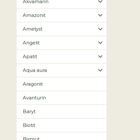
Akvamarín
Amazonit
Ametyst
Angelit
Apatit
Aqua aura
Aragonit
Avanturín
Baryt
Biotit
Bismut