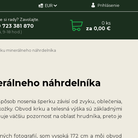
Prihlásenie
EUR
e si rady? Zavolajte.
0
ks
 723 381 870
za
0,00 €
, 9-18 hod.)
ĺžku minerálneho náhrdelníka
erálneho náhrdelníka
pôsob nosenia šperku závisí od zvyku, oblečenia,
okožky. Obvod krku a telesná výška sú základnými
ahuje väčšiu pozornosť na oblasť hrudníka, preto je
ných fotografií, som vysoká 172 cm a môj obvod