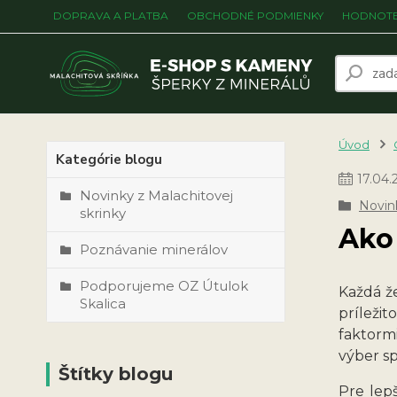
DOPRAVA A PLATBA
OBCHODNÉ PODMIENKY
HODNOTE
Úvod
Kategórie blogu
17
.
04
.
Novinky z Malachitovej
Novink
skrinky
Ako 
Poznávanie minerálov
Podporujeme OZ Útulok
Každá ž
Skalica
príleži
faktormi
výber sp
Štítky blogu
Pre lep