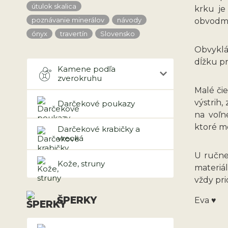
útulok skalica
krku je
poznávanie minerálov
návody
obvodmi
ónyx
travertín
Slovensko
Obvyklá
dĺžku pr
Kamene podľa
zverokruhu
Malé či
výstrih
Darčekové poukazy
na voľn
ktoré mô
Darčekové krabičky a
vrecká
U ručne
Kože, struny
materiá
vždy pri
ŠPERKY
Eva ♥