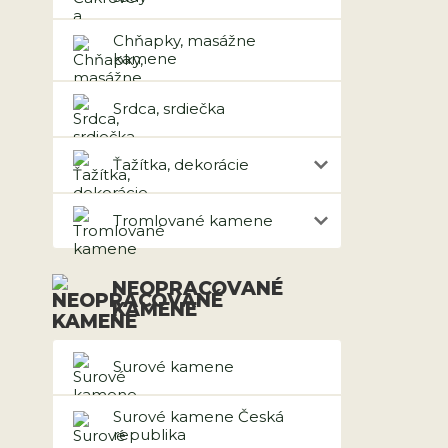
Chňapky, masážne
kamene
Srdca, srdiečka
Ťažítka, dekorácie
Tromlované kamene
NEOPRACOVANÉ
KAMENE
Surové kamene
Surové kamene Česká
republika