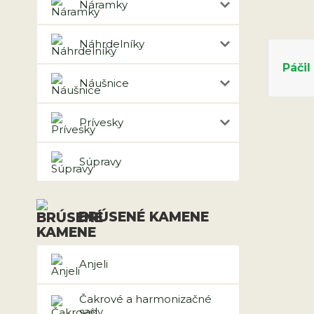
Náramky
Náhrdelníky
Páčil
Náušnice
Prívesky
Súpravy
BRÚSENÉ KAMENE
Anjeli
Čakrové a harmonizačné
sady