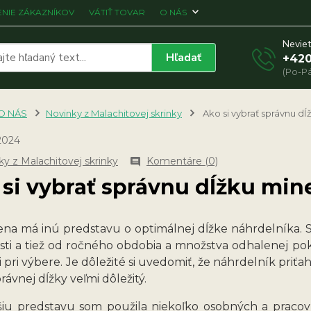
NIE ZÁKAZNÍKOV
VÁTIŤ TOVAR
O NÁS
Neviet
Hľadať
+420
(Po-Pá
O NÁS
Novinky z Malachitovej skrinky
Ako si vybrať správnu d
2024
y z Malachitovej skrinky
Komentáre (0)
si vybrať správnu dĺžku min
ena má inú predstavu o optimálnej dĺžke náhrdelníka. S
tosti a tiež od ročného obdobia a množstva odhalenej p
 pri výbere. Je dôležité si uvedomiť, že náhrdelník priť
rávnej dĺžky veľmi dôležitý.
šiu predstavu som použila niekoľko osobných a pracov