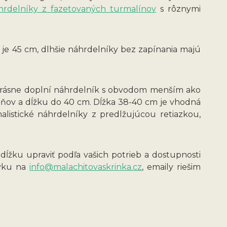
hrdelníky z fazetovaných turmalínov
s rôznymi
je 45 cm, dlhšie náhrdelníky bez zapínania majú
 krásne doplní náhrdelník s obvodom menším ako
eňov a dĺžku do 40 cm. Dĺžka 38-40 cm je vhodná
istické náhrdelníky z predlžujúcou retiazkou,
žku upraviť podľa vašich potrieb a dostupnosti
avku na
info@malachitovaskrinka.cz
, emaily riešim