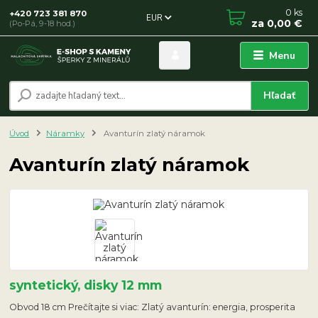
0
ks
+420 723 381 870
EUR
za
0,00 €
(Po-Pá, 9-18 hod.)
Menu
Hľadať
Úvod
Náramky
Avanturín zlatý náramok
Avanturín zlatý náramok
syntetický, disky 12 mm
Obvod 18 cm Prečítajte si viac: Zlatý avanturín: energia, prosperita