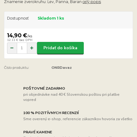
Znamenie zverokruhu: Lev, Panna, Baran
celý popis
Dostupnosť
Skladom 1 ks
14,90 €
/
ks
12,11 €
bez DPH
Pridať do košíka
Číslo produktu:
ONRDavaz
POŠTOVNÉ ZADARMO
pri objednávke nad 40 € Slovenskou poštou pri platbe
vopred
100 % POZITÍVNYCH RECENZIÍ
Sme overený e-shop, referencie zákazníkov hovoria za všetko
PRAVÉ KAMENE