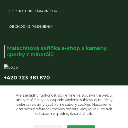
HODNOTENIE ZÁKAZNÍKOV
OBCHODNÉ PODMIENKY
Malachitová skříňka e-shop s kameny,
šperky z minerálů
+420 723 381 870
info@malachitovaskrinka.cz
Pre základnú funkčnosť, spríjemnenie používania webu,
analytické účely a v prípade udelenia súhlasu aj na účely
cielenia reklamy využívame súbory cookies. Nastavenie
vlastných preferencií cookies môžete kedykoľvek upraviť
odkazom v spodnej časti stránok.