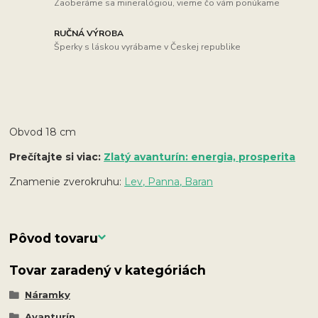
Zaoberáme sa mineralógiou, vieme čo vám ponúkame
RUČNÁ VÝROBA
Šperky s láskou vyrábame v Českej republike
Obvod 18 cm
Prečítajte si viac:
Zlatý avanturín: energia, prosperita
Znamenie zverokruhu:
Lev, Panna, Baran
Pôvod tovaru
Tovar zaradený v kategóriách
Náramky
Avanturín