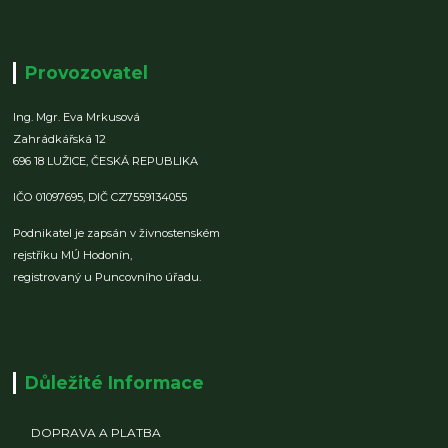
Provozovatel
Ing. Mgr. Eva Mrkusová
Zahrádkářská 12
696 18 LUŽICE,
ČESKÁ REPUBLIKA
IČO 01097695,
DIČ CZ7559134055
Podnikatel je zapsán v živnostenském
rejstříku MÚ Hodonín,
registrovaný u Puncovního úřadu.
Důležité Informace
DOPRAVA A PLATBA