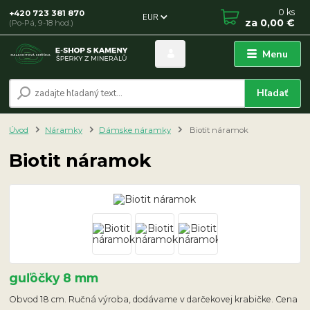
0
ks
+420 723 381 870
EUR
za
0,00 €
(Po-Pá, 9-18 hod.)
Menu
Hľadať
Úvod
Náramky
Dámske náramky
Biotit náramok
Biotit náramok
guľôčky 8 mm
Obvod 18 cm. Ručná výroba, dodávame v darčekovej krabičke. Cena