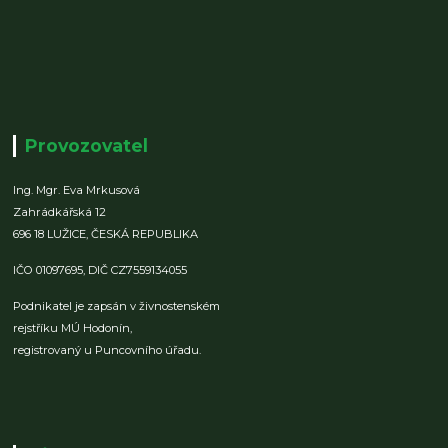
Provozovatel
Ing. Mgr. Eva Mrkusová
Zahrádkářská 12
696 18 LUŽICE,
ČESKÁ REPUBLIKA
IČO 01097695,
DIČ CZ7559134055
Podnikatel je zapsán v živnostenském
rejstříku MÚ Hodonín,
registrovaný u Puncovního úřadu.