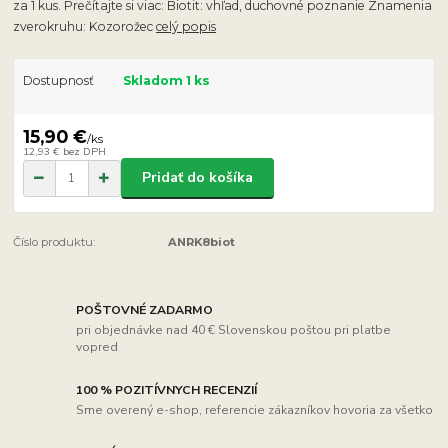
za 1 kus. Prečítajte si viac: Biotit: vhľad, duchovné poznanie Znamenia
zverokruhu: Kozorožec
celý popis
Dostupnosť
Skladom 1 ks
15,90 €
/
ks
12,93 €
bez DPH
Pridať do košíka
Číslo produktu:
ANRK8biot
POŠTOVNÉ ZADARMO
pri objednávke nad 40 € Slovenskou poštou pri platbe
vopred
100 % POZITÍVNYCH RECENZIÍ
Sme overený e-shop, referencie zákazníkov hovoria za všetko