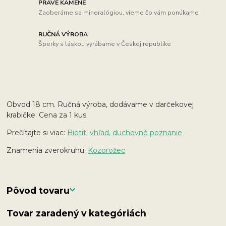
PRAVÉ KAMENE
Zaoberáme sa mineralógiou, vieme čo vám ponúkame
RUČNÁ VÝROBA
Šperky s láskou vyrábame v Českej republike
Obvod 18 cm. Ručná výroba, dodávame v darčekovej
krabičke. Cena za 1 kus.
Prečítajte si viac:
Biotit: vhľad, duchovné poznanie
Znamenia zverokruhu:
Kozorožec
Pôvod tovaru
Tovar zaradený v kategóriách