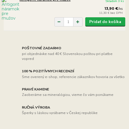
Skladom 3 ks
13,90 €
/
ks
11,30 €
bez DPH
Pridať do košíka
POŠTOVNÉ ZADARMO
pri objednávke nad 40 € Slovenskou poštou pri platbe
vopred
100 % POZITÍVNYCH RECENZIÍ
Sme overený e-shop, referencie zákazníkov hovoria za všetko
PRAVÉ KAMENE
Zaoberáme sa mineralógiou, vieme čo vám ponúkame
RUČNÁ VÝROBA
Šperky s láskou vyrábame v Českej republike