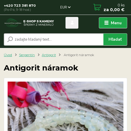
0
ks
+420 723 381 870
EUR
za
0,00 €
(Po-Pá, 9-18 hod.)
Menu
Hľadať
Úvod
Serpentín
Antigorit
Antigorit náramok
Antigorit náramok