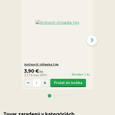
Antigorit chňapka 14g
Antigorit ná
3,90 €
6,90 €
/
ks
/
k
Skladom 1 ks
3,17 €
bez DPH
5,61 €
bez D
Pridať do košíka
Tovar zaradený v kategóriách