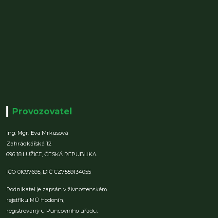
Provozovatel
Ing. Mgr. Eva Mrkusová
Zahrádkářská 12
696 18 LUŽICE,
ČESKÁ REPUBLIKA
IČO 01097695,
DIČ CZ7559134055
Podnikatel je zapsán v živnostenském
rejstříku MÚ Hodonín,
registrovaný u Puncovního úřadu.