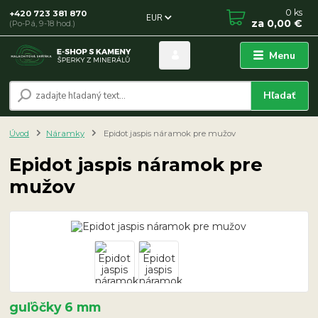
0
ks
+420 723 381 870
EUR
za
0,00 €
(Po-Pá, 9-18 hod.)
Menu
Hľadať
Úvod
Náramky
Epidot jaspis náramok pre mužov
Epidot jaspis náramok pre
mužov
guľôčky 6 mm