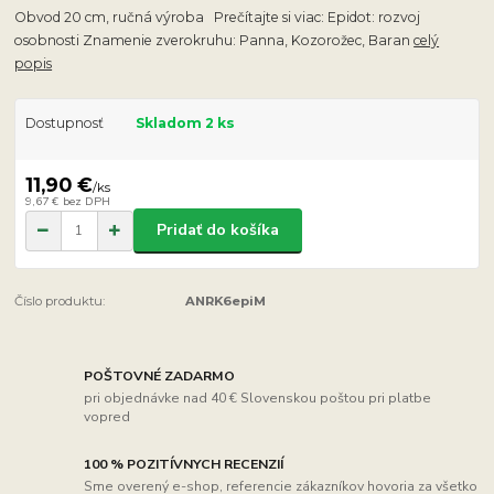
Obvod 20 cm, ručná výroba Prečítajte si viac: Epidot: rozvoj
osobnosti Znamenie zverokruhu: Panna, Kozorožec, Baran
celý
popis
Dostupnosť
Skladom 2 ks
11,90 €
/
ks
9,67 €
bez DPH
Pridať do košíka
Číslo produktu:
ANRK6epiM
POŠTOVNÉ ZADARMO
pri objednávke nad 40 € Slovenskou poštou pri platbe
vopred
100 % POZITÍVNYCH RECENZIÍ
Sme overený e-shop, referencie zákazníkov hovoria za všetko