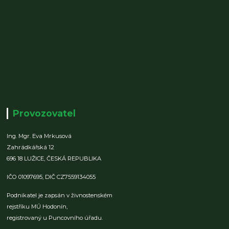
Provozovatel
Ing. Mgr. Eva Mrkusová
Zahrádkářská 12
696 18 LUŽICE,
ČESKÁ REPUBLIKA
IČO 01097695,
DIČ CZ7559134055
Podnikatel je zapsán v živnostenském
rejstříku MÚ Hodonín,
registrovaný u Puncovního úřadu.