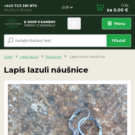
0
ks
+420 723 381 870
EUR
za
0,00 €
(Po-Pá, 9-18 hod.)
Menu
Hľadať
Úvod
Lapis lazuli
Náušnice
Lapis lazuli náušnice
Lapis lazuli náušnice