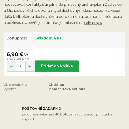
nadväzovať kontakty s anjelmi. Je priradený archanjelom Zadkielovi
a Michaelovi. Čistí a otvára myseľ duchovným skúsenostiam a vedie
dušu k hlbokému duchovnému porozumeniu, poznaniu, múdrosti a
trpezlivosti. Upevňuje a prehlbuje milostné i ...
celý popis
Dostupnosť
Skladom 4 ks
6,90 €
/
ks
5,61 €
bez DPH
Pridať do košíka
Číslo produktu:
CNUSlap
Výrobca:
Malachitová skříňka
POŠTOVNÉ ZADARMO
pri objednávke nad 40 € Slovenskou poštou pri platbe
vopred