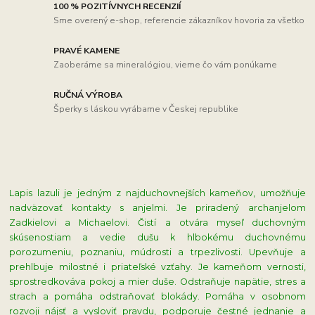
100 % POZITÍVNYCH RECENZIÍ
Sme overený e-shop, referencie zákazníkov hovoria za všetko
PRAVÉ KAMENE
Zaoberáme sa mineralógiou, vieme čo vám ponúkame
RUČNÁ VÝROBA
Šperky s láskou vyrábame v Českej republike
Lapis lazuli je jedným z najduchovnejších kameňov, umožňuje
nadväzovať kontakty s anjelmi. Je priradený archanjelom
Zadkielovi a Michaelovi. Čistí a otvára myseľ duchovným
skúsenostiam a vedie dušu k hlbokému duchovnému
porozumeniu, poznaniu, múdrosti a trpezlivosti. Upevňuje a
prehlbuje milostné i priateľské vzťahy. Je kameňom vernosti,
sprostredkováva pokoj a mier duše. Odstraňuje napätie, stres a
strach a pomáha odstraňovať blokády. Pomáha v osobnom
rozvoji nájsť a vysloviť pravdu, podporuje čestné jednanie a