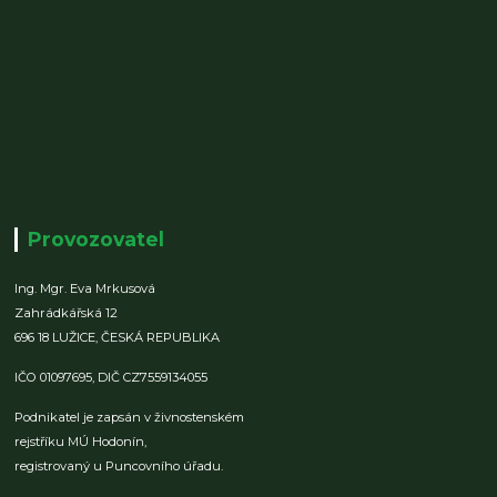
Provozovatel
Ing. Mgr. Eva Mrkusová
Zahrádkářská 12
696 18 LUŽICE,
ČESKÁ REPUBLIKA
IČO 01097695,
DIČ CZ7559134055
Podnikatel je zapsán v živnostenském
rejstříku MÚ Hodonín,
registrovaný u Puncovního úřadu.