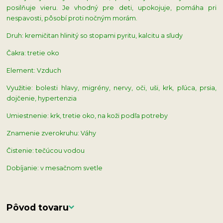
posilňuje vieru. Je vhodný pre deti, upokojuje, pomáha pri
nespavosti, pôsobí proti nočným morám.
Druh: kremičitan hlinitý so stopami pyritu, kalcitu a sľudy
Čakra: tretie oko
Element: Vzduch
Využitie: bolesti hlavy, migrény, nervy, oči, uši, krk, pľúca, prsia,
dojčenie, hypertenzia
Umiestnenie: krk, tretie oko, na koži podľa potreby
Znamenie zverokruhu: Váhy
Čistenie: tečúcou vodou
Dobíjanie: v mesačnom svetle
Pôvod tovaru