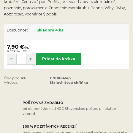
krabičke. Cena za 1 pár. Prečítajte si viac: Lapis lazuli: múdrosť,
poznanie, porozumenie Znamenie zverokruhu: Panna, Váhy, Ryby,
Kozorožec, Vodnár
celý popis
Dostupnosť
Skladom 4 ks
7,90 €
/
ks
6,42 €
bez DPH
Pridať do košíka
Číslo produktu:
CNUKF4lap
Výrobca:
Malachitová skříňka
POŠTOVNÉ ZADARMO
pri objednávke nad 40 € Slovenskou poštou pri platbe
vopred
100 % POZITÍVNYCH RECENZIÍ
Sme overený e-shop, referencie zákazníkov hovoria za všetko