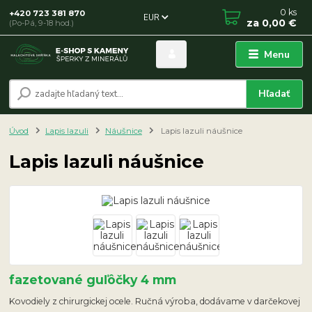
0
ks
+420 723 381 870
EUR
za
0,00 €
(Po-Pá, 9-18 hod.)
Menu
Hľadať
Úvod
Lapis lazuli
Náušnice
Lapis lazuli náušnice
Lapis lazuli náušnice
fazetované guľôčky 4 mm
Kovodiely z chirurgickej ocele. Ručná výroba, dodávame v darčekovej