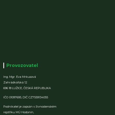
Provozovatel
Ing. Mgr. Eva Mrkusová
Zahrádkářská 12
696 18 LUŽICE,
ČESKÁ REPUBLIKA
IČO 01097695,
DIČ CZ7559134055
Podnikatel je zapsán v živnostenském
rejstříku MÚ Hodonín,