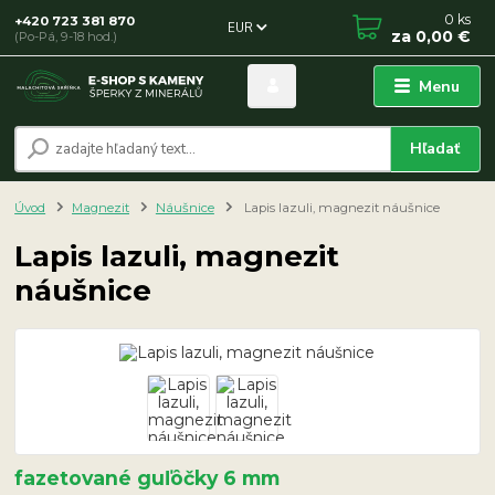
0
ks
+420 723 381 870
EUR
za
0,00 €
(Po-Pá, 9-18 hod.)
Menu
Hľadať
Úvod
Magnezit
Náušnice
Lapis lazuli, magnezit náušnice
Lapis lazuli, magnezit
náušnice
fazetované guľôčky 6 mm