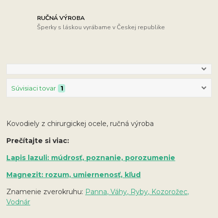
RUČNÁ VÝROBA
Šperky s láskou vyrábame v Českej republike
Súvisiaci tovar
1
Kovodiely z chirurgickej ocele, ručná výroba
Prečítajte si viac:
Lapis lazuli: múdrosť, poznanie, porozumenie
Magnezit: rozum, umiernenosť, kľud
Znamenie zverokruhu:
Panna, Váhy, Ryby, Kozorožec,
Vodnár