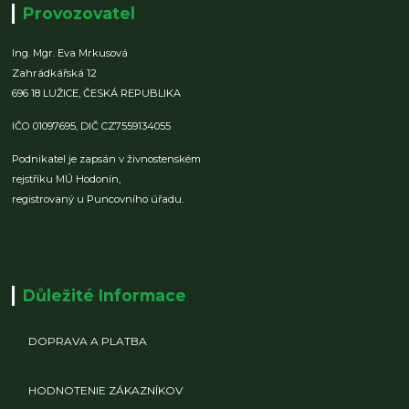
Provozovatel
Ing. Mgr. Eva Mrkusová
Zahrádkářská 12
696 18 LUŽICE,
ČESKÁ REPUBLIKA
IČO 01097695,
DIČ CZ7559134055
Podnikatel je zapsán v živnostenském
rejstříku MÚ Hodonín,
registrovaný u Puncovního úřadu.
Důležité Informace
DOPRAVA A PLATBA
HODNOTENIE ZÁKAZNÍKOV