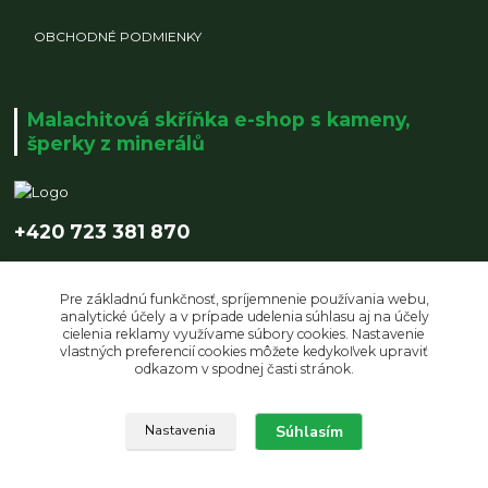
OBCHODNÉ PODMIENKY
Malachitová skříňka e-shop s kameny,
šperky z minerálů
+420 723 381 870
info@malachitovaskrinka.cz
Pre základnú funkčnosť, spríjemnenie používania webu,
analytické účely a v prípade udelenia súhlasu aj na účely
cielenia reklamy využívame súbory cookies. Nastavenie
vlastných preferencií cookies môžete kedykoľvek upraviť
odkazom v spodnej časti stránok.
Súhlasím
Upravit sběr cookies.
Nastavenia