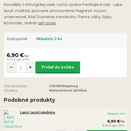
Kovodiely z chirurgickej ocele, ručná výroba Prečítajte si viac: Lapis
lazuli: múdrosť, poznanie, porozumenie Magnezit: rozum,
umiernenosť, kľud Znamenie zverokruhu: Panna, Váhy, Ryby,
Kozorožec, Vodnár
celý popis
Dostupnosť
Skladom 2 ks
6,90 €
/
ks
5,61 €
bez DPH
Pridať do košíka
Číslo produktu:
CNUKF6lapmag
Výrobca:
Malachitová skříňka
Podobné produkty
Lapis lazuli náušnice
Skladom 4 ks
6,90 €
/
ks
5,61 €
bez DPH