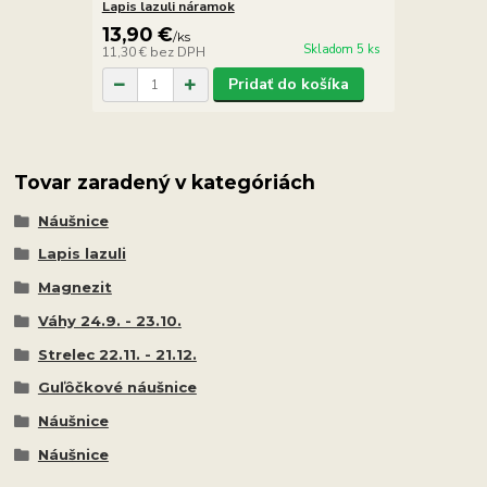
Lapis lazuli náramok
13,90 €
/
ks
Skladom 5 ks
11,30 €
bez DPH
Pridať do košíka
Tovar zaradený v kategóriách
Náušnice
Lapis lazuli
Magnezit
Váhy 24.9. - 23.10.
Strelec 22.11. - 21.12.
Guľôčkové náušnice
Náušnice
Náušnice