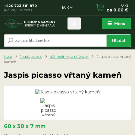
0
ks
+420 723 381 870
EUR
za
0,00 €
(Po-Pá, 9-18 hod.)
Menu
Hľadať
Úvod
Jaspis picasso
Náhrdelníky a prívesky
Jaspis picasso vŕtaný
kameň
Jaspis picasso vŕtaný kameň
60 x 30 x 7 mm