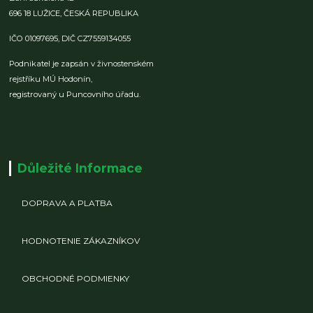
696 18 LUŽICE,
ČESKÁ REPUBLIKA
IČO 01097695,
DIČ CZ7559134055
Podnikatel je zapsán v živnostenském
rejstříku MÚ Hodonín,
registrovaný u Puncovního úřadu.
Důležité Informace
DOPRAVA A PLATBA
HODNOTENIE ZÁKAZNÍKOV
OBCHODNÉ PODMIENKY