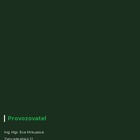
Provozovatel
Ing. Mgr. Eva Mrkusová
Zahrádkářská 12