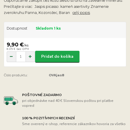
Odporúčame zakúpiť tiež kožu alebo strunu na zavesenie minerálu.
Prečítajte si viac: Jaspis picasso: kameň asertivity Znamenie
zverokruhu:Panna, Kozorožec, Baran
celý popis
Dostupnosť
Skladom 1 ks
9,90 €
/
ks
8,05 €
bez DPH
Pridať do košíka
Číslo produktu:
OVKjas8
POŠTOVNÉ ZADARMO
pri objednávke nad 40 € Slovenskou poštou pri platbe
vopred
100 % POZITÍVNYCH RECENZIÍ
Sme overený e-shop, referencie zákazníkov hovoria za všetko