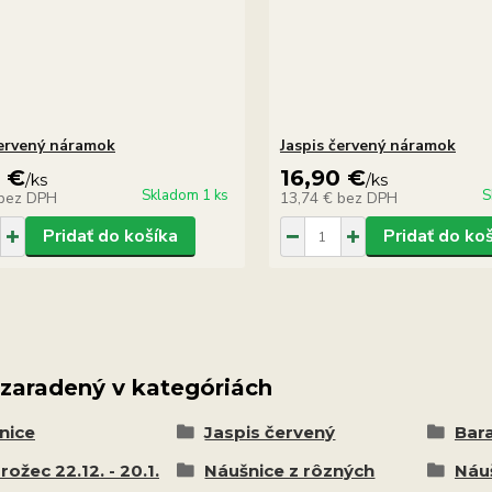
červený náramok
Jaspis červený náramok
0 €
16,90 €
/
ks
/
ks
Skladom 1 ks
S
bez DPH
13,74 €
bez DPH
Pridať do košíka
Pridať do ko
 zaradený v kategóriách
nice
Jaspis červený
Bara
ožec 22.12. - 20.1.
Náušnice z rôzných
Náu