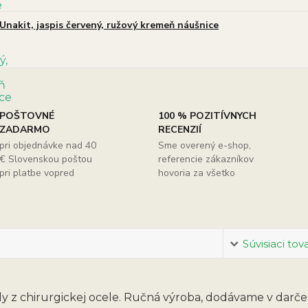
Unakit, jaspis červený, ružový kremeň náušnice
POŠTOVNÉ
100 % POZITÍVNYCH
ZADARMO
RECENZIÍ
pri objednávke nad 40
Sme overený e-shop,
€ Slovenskou poštou
referencie zákazníkov
pri platbe vopred
hovoria za všetko
Súvisiaci tov
y z chirurgickej ocele. Ručná výroba, dodávame v darče