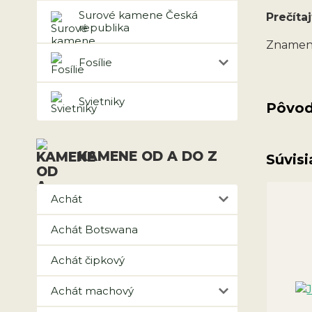
Surové kamene Česká
Prečítaj
republika
Znamen
Fosílie
Svietniky
Pôvod
KAMENE OD A DO Z
Súvisi
Achát
Achát Botswana
Achát čipkový
Achát machový