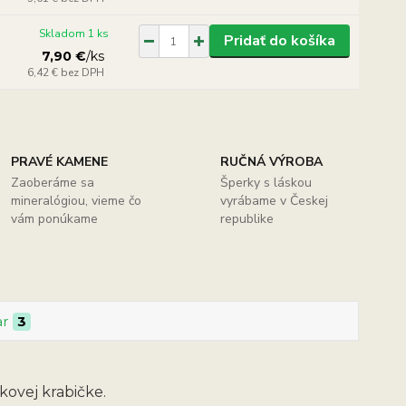
Skladom 1 ks
Pridať do košíka
7,90 €
/
ks
6,42 €
bez DPH
PRAVÉ KAMENE
RUČNÁ VÝROBA
Zaoberáme sa
Šperky s láskou
mineralógiou, vieme čo
vyrábame v Českej
vám ponúkame
republike
ar
3
kovej krabičke.