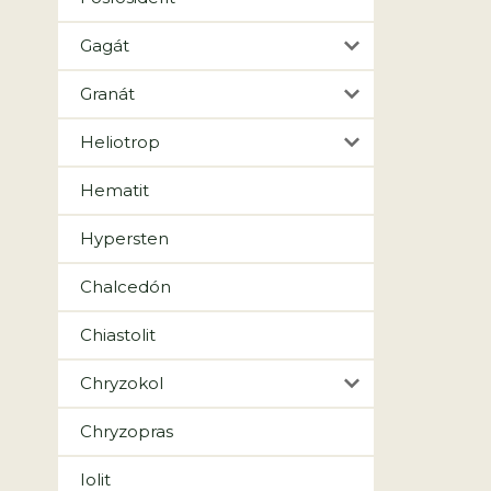
Gagát
Granát
Heliotrop
Hematit
Hypersten
Chalcedón
Chiastolit
Chryzokol
Chryzopras
Iolit