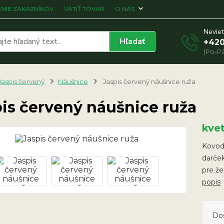
NIE ZÁKAZNÍKOV
VÁTIŤ TOVAR
O NÁS
Neviet
Hľadať
+420
(Po-Pá
Jaspis červený
Náušnice
Jaspis červený náušnice ruža
is červený náušnice ruža
kve
Kovodi
darček
pre ž
popis
Do