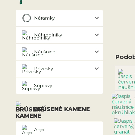
Náramky
Náhrdelníky
Náušnice
Podob
Prívesky
Súpravy
BRÚSENÉ KAMENE
Anjeli