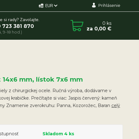
Prihlásenie
EUR
e si rady? Zavolajte.
0
ks
 723 381 870
za
0,00 €
, 9-18 hod.)
t 14x6 mm, lístok 7x6 mm
ely z chirurgickej ocele. Ručná výroba, dodávame v
ovej krabičke. Prečítajte si viac: Jaspis červený: kameň
eny Znamenie zverokruhu: Panna, Kozorožec, Baran
celý
stupnosť
Skladom 4 ks