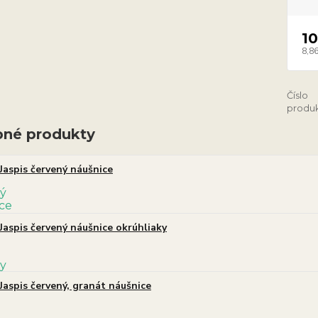
10
8,86
Číslo
produk
né produkty
Jaspis červený náušnice
Jaspis červený náušnice okrúhliaky
Jaspis červený, granát náušnice