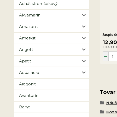
Achát stromčekový
Akvamarín
Amazonit
Jaspis 
Ametyst
12,9
10,49 €
Angelit
Apatit
Aqua aura
Aragonit
Tovar
Avanturín
Náuš
Baryt
Kozor