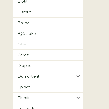
Biotit
Bismut
Bronzit
Býčie oko
Citrín
Čaroit
Diopsid
Dumortierit
Epidot
Fluorit
Fosfosiderit