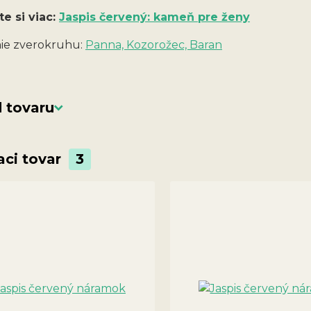
te si viac:
Jaspis červený: kameň pre ženy
ie zverokruhu:
Panna, Kozorožec, Baran
 tovaru
aci tovar
3