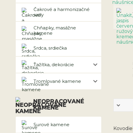
Čakrové a harmonizačné
sady
Chňapky, masážne
kamene
Srdca, srdiečka
Ťažítka, dekorácie
Tromlované kamene
NEOPRACOVANÉ
KAMENE
Surové kamene
Kovodiel