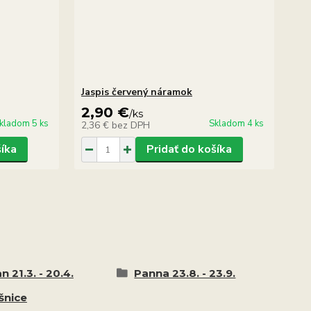
Jaspis červený náramok
2,90 €
/
ks
kladom 5 ks
Skladom 4 ks
2,36 €
bez DPH
šíka
Pridať do košíka
n 21.3. - 20.4.
Panna 23.8. - 23.9.
šnice