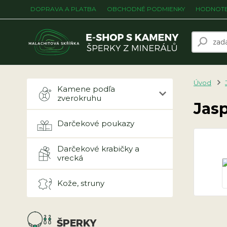
DOPRAVA A PLATBA
OBCHODNÉ PODMIENKY
HODNOTE
Úvod
Kamene podľa
zverokruhu
Jasp
Darčekové poukazy
Darčekové krabičky a
vrecká
Kože, struny
ŠPERKY