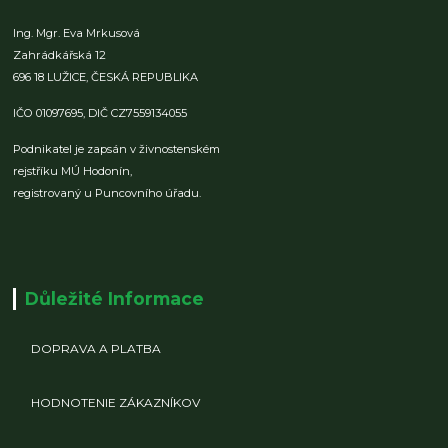
Ing. Mgr. Eva Mrkusová
Zahrádkářská 12
696 18 LUŽICE,
ČESKÁ REPUBLIKA
IČO 01097695,
DIČ CZ7559134055
Podnikatel je zapsán v živnostenském
rejstříku MÚ Hodonín,
registrovaný u Puncovního úřadu.
Důležité Informace
DOPRAVA A PLATBA
HODNOTENIE ZÁKAZNÍKOV