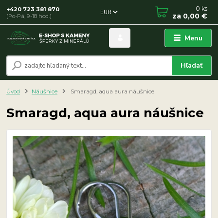
0
ks
+420 723 381 870
EUR
za
0,00 €
(Po-Pá, 9-18 hod.)
Menu
Hľadať
Úvod
Náušnice
Smaragd, aqua aura náušnice
Smaragd, aqua aura náušnice