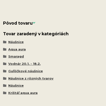
Pôvod tovaru
Tovar zaradený v kategóriách
Náušnice
Aqua aura
Smaragd
Vodnár 20.1. - 18.2.
Guľôčkové náušnice
Náušnice z rôzných tvarov
Náušnice
Krištáľ aqua aura