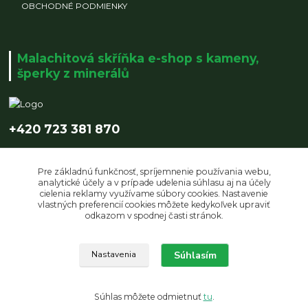
OBCHODNÉ PODMIENKY
Malachitová skříňka e-shop s kameny,
šperky z minerálů
+420 723 381 870
info@malachitovaskrinka.cz
Pre základnú funkčnosť, spríjemnenie používania webu,
analytické účely a v prípade udelenia súhlasu aj na účely
cielenia reklamy využívame súbory cookies. Nastavenie
vlastných preferencií cookies môžete kedykoľvek upraviť
odkazom v spodnej časti stránok.
Upravit sběr cookies.
Súhlasím
Nastavenia
© Copyright 2019 Malachitová skříňka | design by LUCZI DESIGNE s.r.o.
Súhlas môžete odmietnuť
tu
.
Vytvorené na
Eshop-rychlo.sk