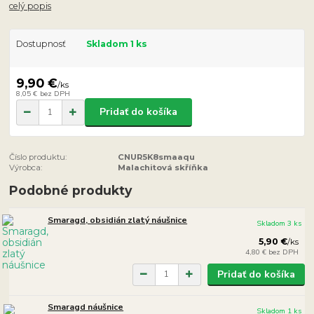
celý popis
Dostupnosť
Skladom 1 ks
9,90 €
/
ks
8,05 €
bez DPH
Pridať do košíka
Číslo produktu:
CNUR5K8smaaqu
Výrobca:
Malachitová skříňka
Podobné produkty
Smaragd, obsidián zlatý náušnice
Skladom 3 ks
5,90 €
/
ks
4,80 €
bez DPH
Pridať do košíka
Smaragd náušnice
Skladom 1 ks