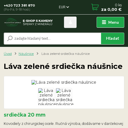
0
ks
+420 723 381 870
EUR
za
0,00 €
(Po-Pá, 9-18 hod.)
Menu
Hľadať
Úvod
Náušnice
Láva zelené srdiečka náušnice
Láva zelené srdiečka náušnice
srdiečka 20 mm
Kovodiely z chirurgickej ocele. Ručná výroba, dodávame v darčekovej