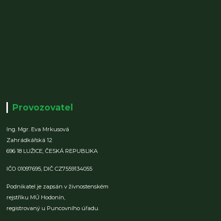
Provozovatel
Ing. Mgr. Eva Mrkusová
Zahrádkářská 12
696 18 LUŽICE,
ČESKÁ REPUBLIKA
IČO 01097695,
DIČ CZ7559134055
Podnikatel je zapsán v živnostenském
rejstříku MÚ Hodonín,
registrovaný u Puncovního úřadu.