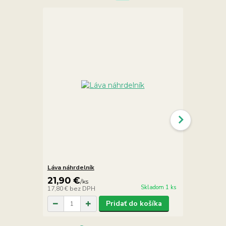
Láva náhrdelník
Láva náramo
21,90 €
8,90 €
/
ks
/
k
Skladom 1 ks
17,80 €
bez DPH
7,24 €
bez D
Pridať do košíka