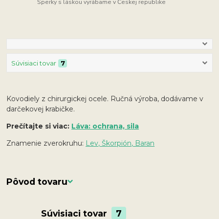
Šperky s láskou vyrábame v Českej republike
Súvisiaci tovar
7
Kovodiely z chirurgickej ocele. Ručná výroba, dodávame v
darčekovej krabičke.
Prečítajte si viac:
Láva: ochrana, sila
Znamenie zverokruhu:
Lev, Škorpión, Baran
Pôvod tovaru
Súvisiaci tovar
7