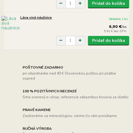
Pridať do košíka
Láva sivá náušnice
Skladom 1 ks
6,90 €
/
ks
5,61 €
bez DPH
Pridať do košíka
POŠTOVNÉ ZADARMO
pri objednávke nad 40 € Slovenskou poštou pri platbe
vopred
100 % POZITÍVNYCH RECENZIÍ
Sme overený e-shop, referencie zákazníkov hovoria za všetko
PRAVÉ KAMENE
Zaoberáme sa mineralógiou, vieme čo vám ponúkame
RUČNÁ VÝROBA