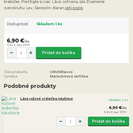
krabičke. Prečítajte si viac: Láva: ochrana, sila Znamenie
zverokruhu: Lev, Škorpión, Baran
celý popis
Dostupnosť
Skladom 1 ks
6,90 €
/
ks
5,61 €
bez DPH
Pridať do košíka
Číslo produktu:
CNUSRlavze
Výrobca:
Malachitová skříňka
Podobné produkty
Láva ružové srdiečka náušnice
Skladom 1 ks
6,90 €
/
ks
5,61 €
bez DPH
Pridať do košíka