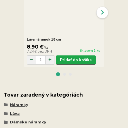
Láva náramok 18 cm
Láva rybičk
8,90 €
5,90 €
/
ks
/
ks
Skladom 1 ks
7,24 €
bez DPH
4,80 €
bez D
Pridať do košíka
Tovar zaradený v kategóriách
Náramky
Láva
Dámske náramky