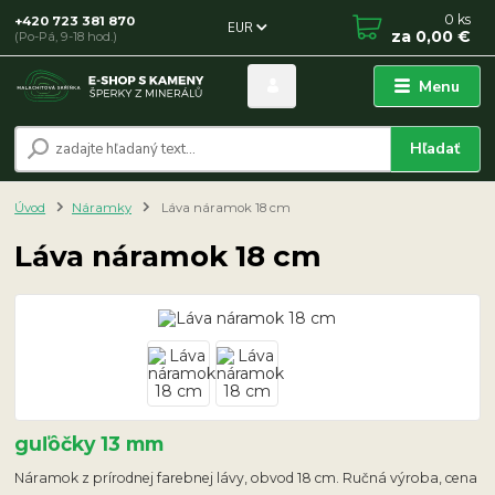
0
ks
+420 723 381 870
EUR
za
0,00 €
(Po-Pá, 9-18 hod.)
Menu
Hľadať
Úvod
Náramky
Láva náramok 18 cm
Láva náramok 18 cm
guľôčky 13 mm
Náramok z prírodnej farebnej lávy, obvod 18 cm. Ručná výroba, cena