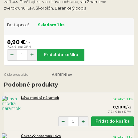
za 1 kus. Prečítajte si viac: Láva: ochrana, sila Znamenie
zverokruhu: Lev, Škorpión, Baran
celý popis
Dostupnosť
Skladom 1 ks
8,90 €
/
ks
7,24 €
bez DPH
Pridať do košíka
Číslo produktu:
ANRK14lav
Podobné produkty
Láva modrá náramok
Skladom 1 ks
8,90 €
/
ks
7,24 €
bez DPH
Pridať do košíka
Čakrový náramok láva
Skladom 1 ks