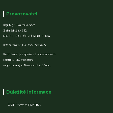
Provozovatel
Ing. Mgr. Eva Mrkusová
Zahrádkářská 12
696 18 LUŽICE,
ČESKÁ REPUBLIKA
IČO 01097695,
DIČ CZ7559134055
Podnikatel je zapsán v živnostenském
rejstříku MÚ Hodonín,
registrovaný u Puncovního úřadu.
Důležité Informace
DOPRAVA A PLATBA