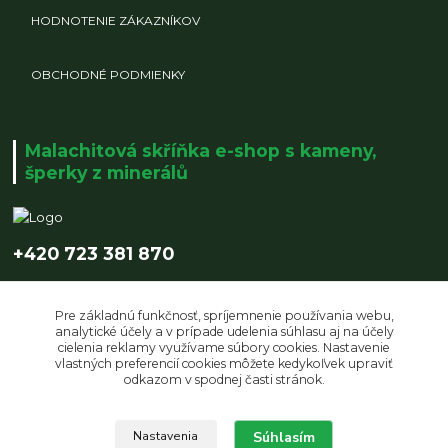
HODNOTENIE ZÁKAZNÍKOV
OBCHODNÉ PODMIENKY
Malachitová skříňka e-shop s kameny,
šperky z minerálů
+420 723 381 870
info@malachitovaskrinka.cz
Pre základnú funkčnosť, spríjemnenie používania webu,
analytické účely a v prípade udelenia súhlasu aj na účely
cielenia reklamy využívame súbory cookies. Nastavenie
vlastných preferencií cookies môžete kedykoľvek upraviť
odkazom v spodnej časti stránok.
Upravit sběr cookies.
Súhlasím
Nastavenia