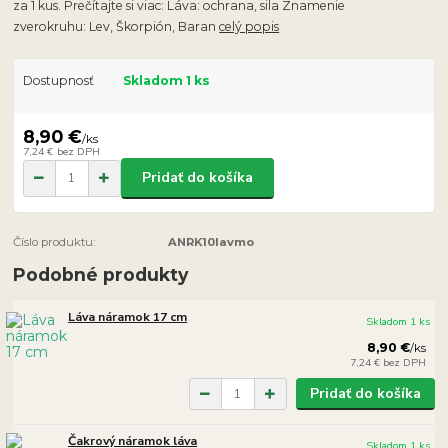
za 1 kus. Prečítajte si viac: Láva: ochrana, sila Znamenie
zverokruhu: Lev, Škorpión, Baran
celý popis
Dostupnosť
Skladom 1 ks
8,90 €
/
ks
7,24 €
bez DPH
Pridať do košíka
Číslo produktu:
ANRK10lavmo
Podobné produkty
Láva náramok 17 cm
Skladom 1 ks
8,90 €
/
ks
7,24 €
bez DPH
Pridať do košíka
Čakrový náramok láva
Skladom 1 ks