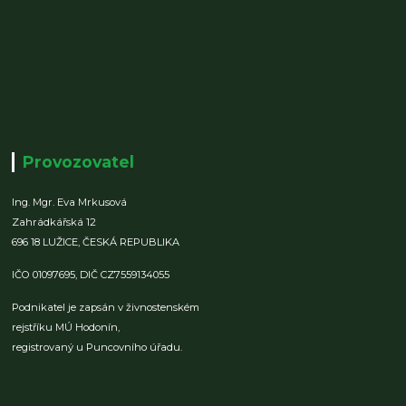
Provozovatel
Ing. Mgr. Eva Mrkusová
Zahrádkářská 12
696 18 LUŽICE,
ČESKÁ REPUBLIKA
IČO 01097695,
DIČ CZ7559134055
Podnikatel je zapsán v živnostenském
rejstříku MÚ Hodonín,
registrovaný u Puncovního úřadu.