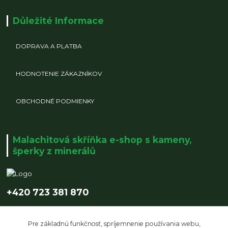
Důležité Informace
DOPRAVA A PLATBA
HODNOTENIE ZÁKAZNÍKOV
OBCHODNÉ PODMIENKY
Malachitová skříňka e-shop s kameny,
šperky z minerálů
+420 723 381 870
info@malachitovaskrinka.cz
Pre základnú funkčnosť, spríjemnenie používania webu,