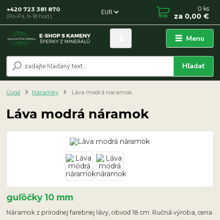
0
ks
+420 723 381 870
EUR
za
0,00 €
(Po-Pá, 9-18 hod.)
Menu
Hľadať
Úvod
Náramky
Láva modrá náramok
Láva modrá náramok
guľôčky 10 mm
Náramok z prírodnej farebnej lávy, obvod 18 cm. Ručná výroba, cena