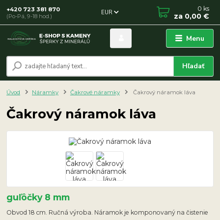
0
ks
+420 723 381 870
EUR
za
0,00 €
(Po-Pá, 9-18 hod.)
Menu
Hľadať
Úvod
Náramky
Čakrové náramky
Čakrový náramok láva
Čakrový náramok láva
guľôčky 8 mm
Obvod 18 cm. Ručná výroba. Náramok je komponovaný na čistenie