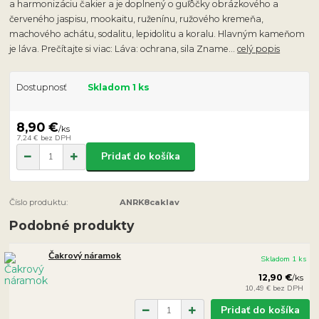
a harmonizáciu čakier a je doplnený o guľôčky obrázkového a
červeného jaspisu, mookaitu, ruženínu, ružového kremeňa,
machového achátu, sodalitu, lepidolitu a koralu. Hlavným kameňom
je láva. Prečítajte si viac: Láva: ochrana, sila Zname...
celý popis
Dostupnosť
Skladom 1 ks
8,90 €
/
ks
7,24 €
bez DPH
Pridať do košíka
Číslo produktu:
ANRK8caklav
Podobné produkty
Čakrový náramok
Skladom 1 ks
12,90 €
/
ks
10,49 €
bez DPH
Pridať do košíka