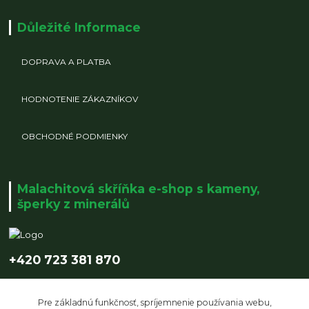
Důležité Informace
DOPRAVA A PLATBA
HODNOTENIE ZÁKAZNÍKOV
OBCHODNÉ PODMIENKY
Malachitová skříňka e-shop s kameny,
šperky z minerálů
+420 723 381 870
info@malachitovaskrinka.cz
Pre základnú funkčnosť, spríjemnenie používania webu,