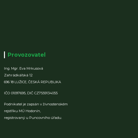
Provozovatel
Ing. Mgr. Eva Mrkusová
Zahrádkářská 12
696 18 LUŽICE,
ČESKÁ REPUBLIKA
IČO 01097695,
DIČ CZ7559134055
Podnikatel je zapsán v živnostenském
rejstříku MÚ Hodonín,
registrovaný u Puncovního úřadu.