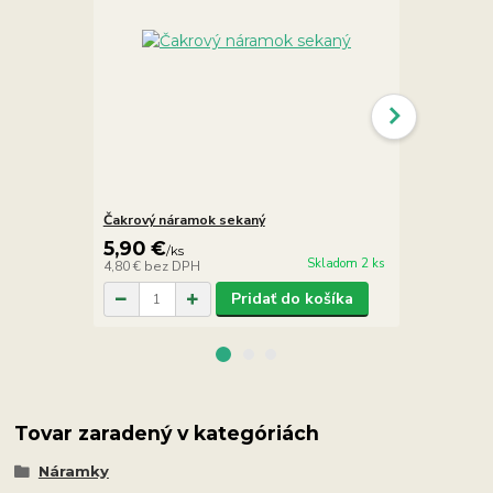
Čakrový náramok sekaný
Čakrový náh
5,90 €
13,90 €
/
ks
/
Skladom 2 ks
4,80 €
bez DPH
11,30 €
bez 
Pridať do košíka
Tovar zaradený v kategóriách
Náramky