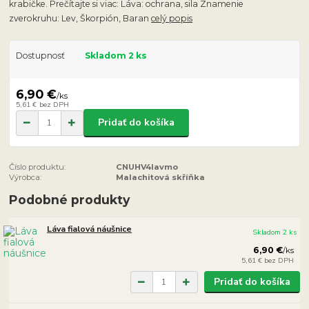
krabičke. Prečítajte si viac: Láva: ochrana, sila Znamenie
zverokruhu: Lev, Škorpión, Baran
celý popis
Dostupnosť
Skladom 2 ks
6,90 €
/
ks
5,61 €
bez DPH
Pridať do košíka
Číslo produktu:
CNUHV4lavmo
Výrobca:
Malachitová skříňka
Podobné produkty
Láva fialová náušnice
Skladom 2 ks
6,90 €
/
ks
5,61 €
bez DPH
Pridať do košíka