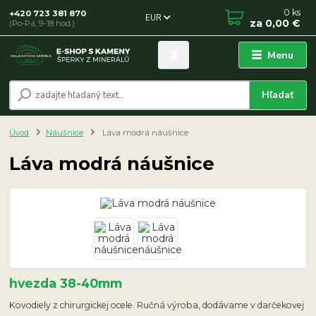
0
ks
+420 723 381 870
EUR
za
0,00 €
(Po-Pá, 9-18 hod.)
Menu
Hľadať
Úvod
Náušnice
Láva modrá náušnice
Láva modrá náušnice
hvezda 38-40mm
Kovodiely z chirurgickej ocele. Ručná výroba, dodávame v darčekovej