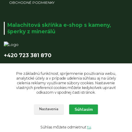
OBCHODNÉ PODMIENKY
Malachitová skříňka e-shop s kameny,
šperky z minerálů
+420 723 381 870
info@malachitovaskrinka.cz
Pre základnú funkčnosť, spríjemnenie používania webu,
analytické účely a v prípade udelenia súhlasu aj na účely
cielenia reklamy využívame súbory cookies. Nastavenie
vlastných preferencií cookies môžete kedykoľvek upraviť
odkazom v spodnej časti stránok.
Upravit sběr cookies.
Súhlasím
Nastavenia
© Copyright 2019 Malachitová skříňka | design by LUCZI DESIGNE s.r.o.
Súhlas môžete odmietnuť
tu
.
Vytvorené na
Eshop-rychlo.sk