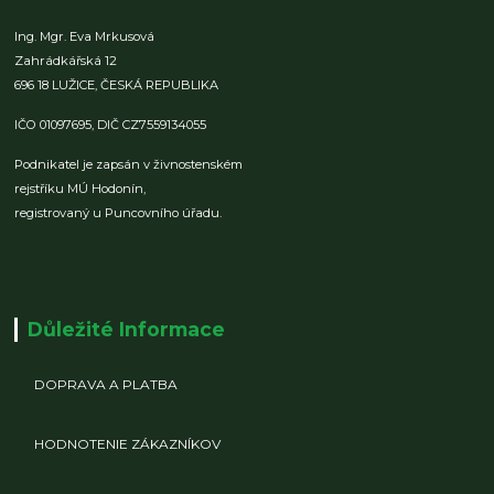
Ing. Mgr. Eva Mrkusová
Zahrádkářská 12
696 18 LUŽICE,
ČESKÁ REPUBLIKA
IČO 01097695,
DIČ CZ7559134055
Podnikatel je zapsán v živnostenském
rejstříku MÚ Hodonín,
registrovaný u Puncovního úřadu.
Důležité Informace
DOPRAVA A PLATBA
HODNOTENIE ZÁKAZNÍKOV