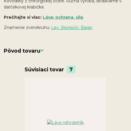
Kovodiely z chirurgickej ocele. Ručná výroba, dodávame v
darčekovej krabičke.
Prečítajte si viac:
Láva: ochrana, sila
Znamenie zverokruhu:
Lev, Škorpión, Baran
Pôvod tovaru
Súvisiaci tovar
7