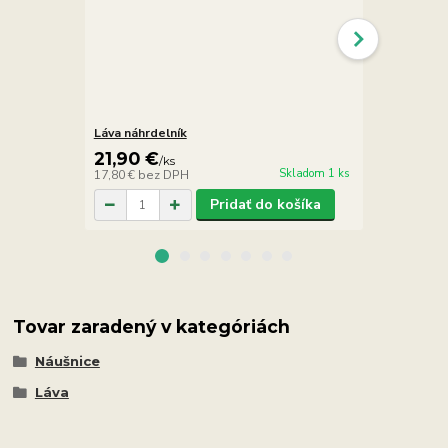
Láva náhrdelník
Láva náramo
21,90 €
8,90 €
/
ks
/
k
Skladom 1 ks
17,80 €
bez DPH
7,24 €
bez D
Pridať do košíka
Tovar zaradený v kategóriách
Náušnice
Láva